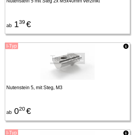
Nutenstein 5 mit Steg 2x M5x40mm verzinkt
39
1
€
ab
I-Typ
Nutenstein 5, mit Steg, M3
20
0
€
ab
I-Typ