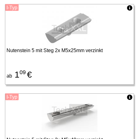
I-Typ
Nutenstein 5 mit Steg 2x M5x25mm verzinkt
09
1
€
ab
I-Typ