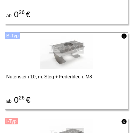
26
0
€
ab
B-Typ
Nutenstein 10, m. Steg + Federblech, M8
26
0
€
ab
I-Typ