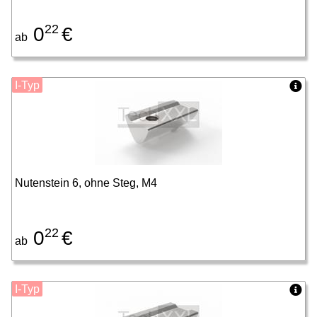
22
0
€
ab
I-Typ
Nutenstein 6, ohne Steg, M4
22
0
€
ab
I-Typ