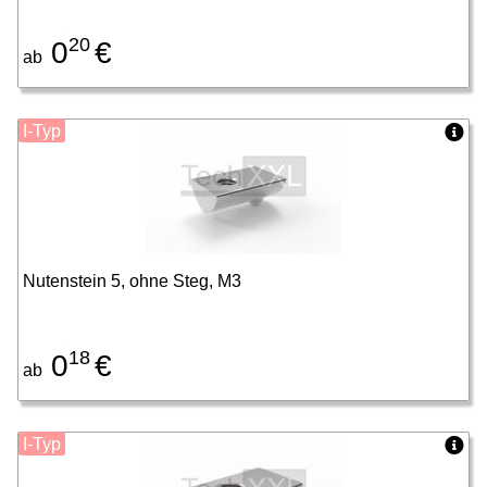
20
0
€
ab
I-Typ
Nutenstein 5, ohne Steg, M3
18
0
€
ab
I-Typ