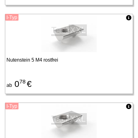
I-Typ
Nutenstein 5 M4 rostfrei
78
0
€
ab
I-Typ