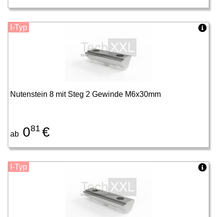
I-Typ
Nutenstein 8 mit Steg 2 Gewinde M6x30mm
81
0
€
ab
I-Typ