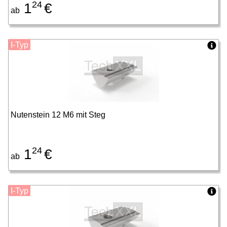
24
1
€
ab
I-Typ
Nutenstein 12 M6 mit Steg
24
1
€
ab
I-Typ