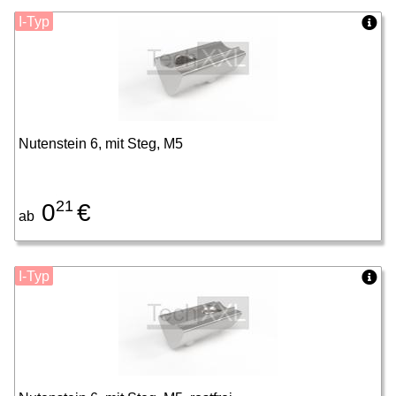
I-Typ
Nutenstein 6, mit Steg, M5
21
0
€
ab
I-Typ