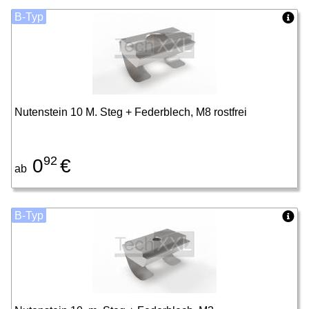
B-Typ
Nutenstein 10 M. Steg + Federblech, M8 rostfrei
92
0
€
ab
B-Typ