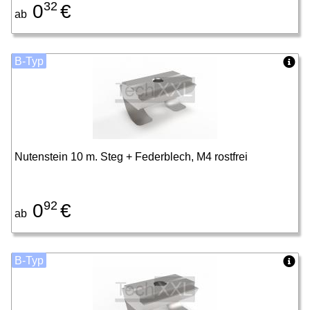
32
0
€
ab
B-Typ
Nutenstein 10 m. Steg + Federblech, M4 rostfrei
92
0
€
ab
B-Typ