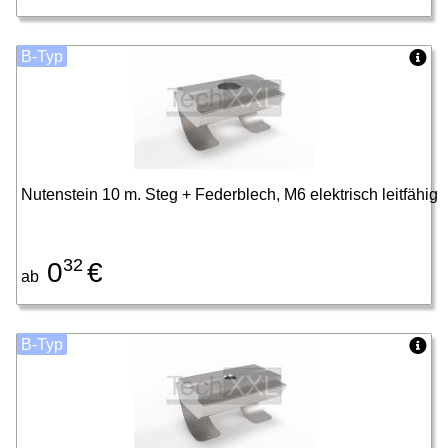
B-Typ
Nutenstein 10 m. Steg + Federblech, M6 elektrisch leitfähig
32
0
€
ab
B-Typ