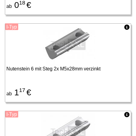
18
0
€
ab
I-Typ
Nutenstein 6 mit Steg 2x M5x28mm verzinkt
17
1
€
ab
I-Typ