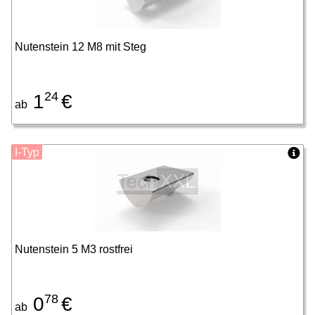
Nutenstein 12 M8 mit Steg
24
1
€
ab
I-Typ
Nutenstein 5 M3 rostfrei
78
0
€
ab