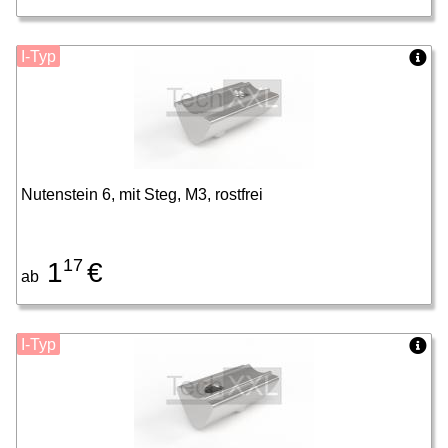
I-Typ
Nutenstein 6, mit Steg, M3, rostfrei
17
1
€
ab
I-Typ