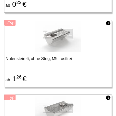
22
0
€
ab
I-Typ
Nutenstein 6, ohne Steg, M5, rostfrei
26
1
€
ab
I-Typ