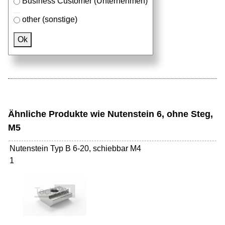
Business Customer (Unternehmen)
other (sonstige)
Passendes Zubehör
Ok
Aluprofile
Ähnliche Produkte wie Nutenstein 6, ohne Steg,
M5
Nutenstein Typ B 6-20, schiebbar M4
1