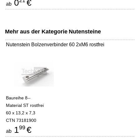
21
0
€
ab
Mehr aus der Kategorie
Nutensteine
Nutenstein Bolzenverbinder 60 2xM6 rostfrei
Baureihe 8--
Material ST rostfrei
60 x 13,2 x 7,3
CTN 73181900
99
1
€
ab