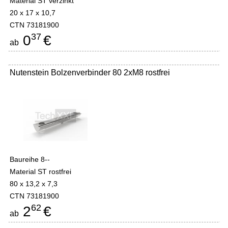
Material ST verzinkt
20 x 17 x 10,7
CTN 73181900
37
0
€
ab
Nutenstein Bolzenverbinder 80 2xM8 rostfrei
Baureihe 8--
Material ST rostfrei
80 x 13,2 x 7,3
CTN 73181900
62
2
€
ab