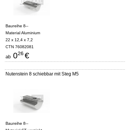
Baureihe 8--
Material Aluminium
22 x 12,4 x 7,2
CTN 76082081
26
0
€
ab
Nutenstein 8 schiebbar mit Steg M5
Baureihe 8--