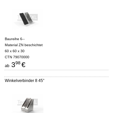
Baureihe 6--
Material ZN beschichtet
60 x 60 x 30
CTN 79070000
98
3
€
ab
Winkelverbinder 8 45°