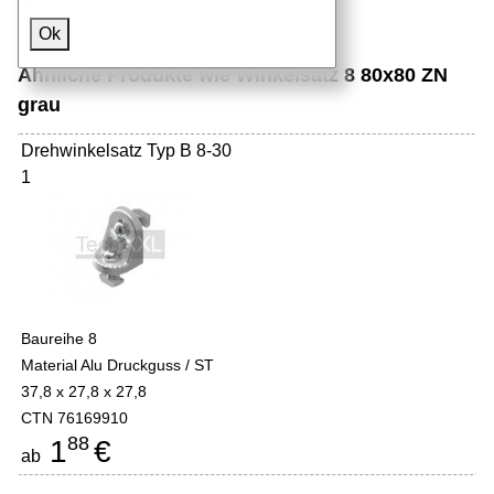
Ok
Ähnliche Produkte wie Winkelsatz 8 80x80 ZN
grau
Drehwinkelsatz Typ B 8-30
1
Baureihe 8
Material Alu Druckguss / ST
37,8 x 27,8 x 27,8
CTN 76169910
88
1
€
ab