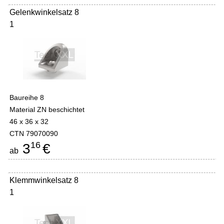
Gelenkwinkelsatz 8
1
Baureihe 8
Material ZN beschichtet
46 x 36 x 32
CTN 79070090
16
3
€
ab
Klemmwinkelsatz 8
1