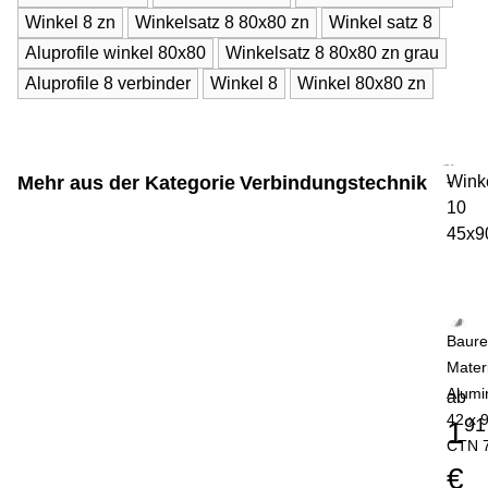
Winkel 8 zn
Winkelsatz 8 80x80 zn
Winkel satz 8
Aluprofile winkel 80x80
Winkelsatz 8 80x80 zn grau
Aluprofile 8 verbinder
Winkel 8
Winkel 80x80 zn
Mehr aus der Kategorie
Verbindungstechnik
Wink
-
10
45x9
Baure
Mater
Alumi
ab
42 x 
91
1
CTN 
€