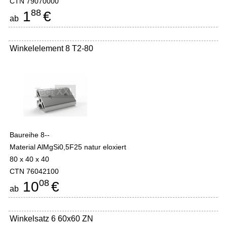
CTN 79070000
88
1
€
ab
Winkelelement 8 T2-80
Baureihe 8--
Material AlMgSi0,5F25 natur eloxiert
80 x 40 x 40
CTN 76042100
08
10
€
ab
Winkelsatz 6 60x60 ZN