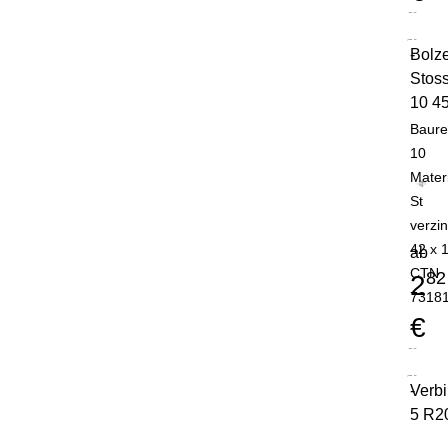
Bolz
-
Stoss
10 4
Baure
10
Mater
St
verzin
42 x 
ab
CTN
82
2
7318
€
Verb
-
5 R2