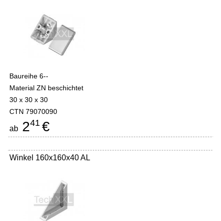
Baureihe 6--
Material ZN beschichtet
30 x 30 x 30
CTN 79070090
41
2
€
ab
Winkel 160x160x40 AL