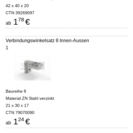
42 x 40 x 20
CTN 39269097
78
1
€
ab
Verbindungswinkelsatz 8 Innen-Aussen
1
Baureihe 8
Material ZN Stahl verzinkt
21 x 30 x 17
CTN 79070090
24
1
€
ab