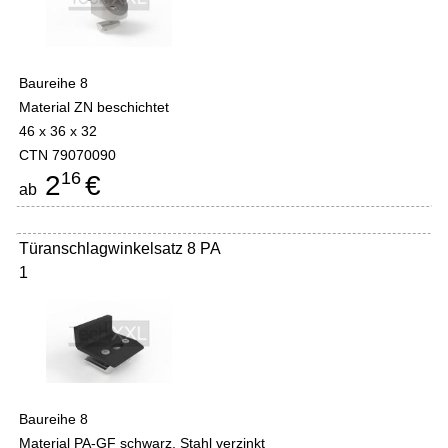
Baureihe 8
Material ZN beschichtet
46 x 36 x 32
CTN 79070090
16
2
€
ab
Türanschlagwinkelsatz 8 PA
1
Baureihe 8
Material PA-GF schwarz, Stahl verzinkt