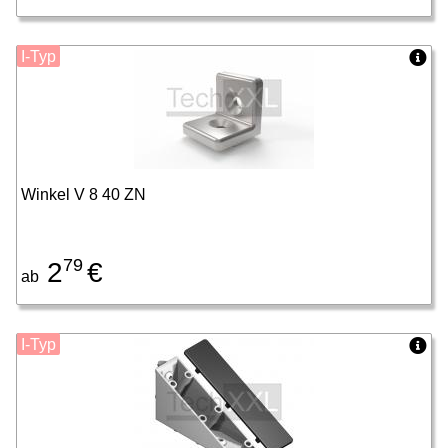
I-Typ
Winkel V 8 40 ZN
79
2
€
ab
I-Typ