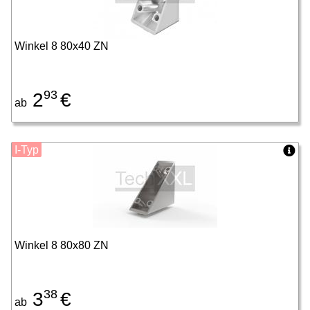
Winkel 8 80x40 ZN
93
2
€
ab
I-Typ
Winkel 8 80x80 ZN
38
3
€
ab