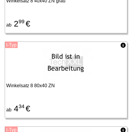
Winkelsatz 8 40x40 ZN grau
99
2
€
ab
I-Typ
Winkelsatz 8 80x40 ZN
34
4
€
ab
I-Typ