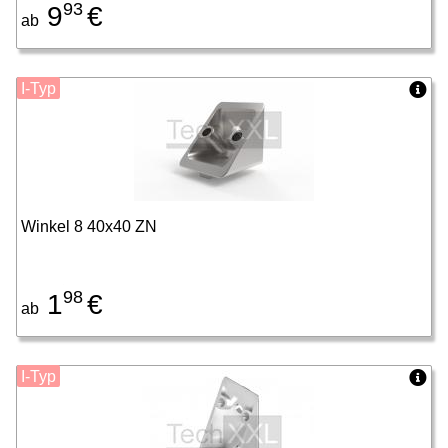
93
9
€
ab
I-Typ
Winkel 8 40x40 ZN
98
1
€
ab
I-Typ