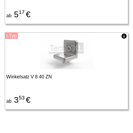
17
5
€
ab
I-Typ
Winkelsatz V 8 40 ZN
53
3
€
ab