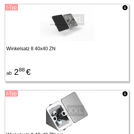
I-Typ
Winkelsatz 8 40x40 ZN
88
2
€
ab
I-Typ