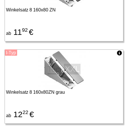
Winkelsatz 8 160x80 ZN
92
11
€
ab
I-Typ
Winkelsatz 8 160x80ZN grau
22
12
€
ab