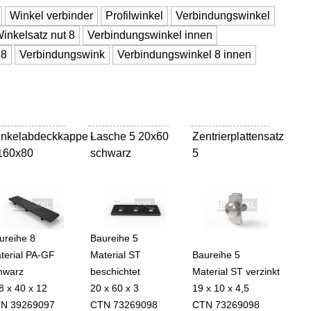
Winkel verbinder
Profilwinkel
Verbindungswinkel
inkelsatz nut 8
Verbindungswinkel innen
 8
Verbindungswink
Verbindungswinkel 8 innen
nkelabdeckkappe
Lasche 5 20x60
-
Zentrierplattensatz
-
160x80
schwarz
5
ureihe 8
Baureihe 5
terial PA-GF
Material ST
Baureihe 5
hwarz
beschichtet
Material ST verzinkt
8 x 40 x 12
20 x 60 x 3
19 x 10 x 4,5
N 39269097
CTN 73269098
CTN 73269098