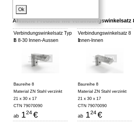
Ok
Ähnliche Produkte wie Verbindungswinkelsatz
Verbindungswinkelsatz Typ
Verbindungswinkelsatz 8
B 8-30 Innen-Aussen
1
Innen-Innen
1
Baureihe 8
Baureihe 8
Material ZN Stahl verzinkt
Material ZN Stahl verzinkt
21 x 30 x 17
21 x 30 x 17
CTN 79070090
CTN 79070090
24
24
1
€
1
€
ab
ab