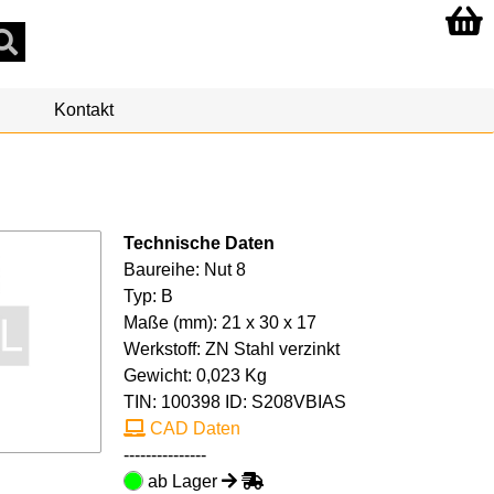
Kontakt
Technische Daten
Baureihe: Nut 8
Typ: B
Maße (mm): 21 x 30 x 17
Werkstoff: ZN Stahl verzinkt
Gewicht: 0,023 Kg
TIN:
100398
ID: S208VBIAS
CAD Daten
---------------
ab Lager