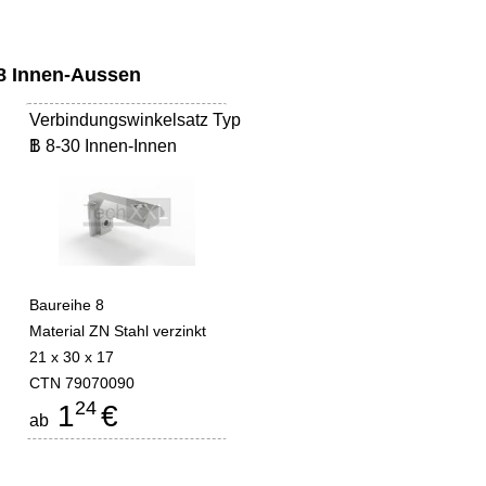
 8 Innen-Aussen
Verbindungswinkelsatz Typ
B 8-30 Innen-Innen
1
Baureihe 8
Material ZN Stahl verzinkt
21 x 30 x 17
CTN 79070090
24
1
€
ab