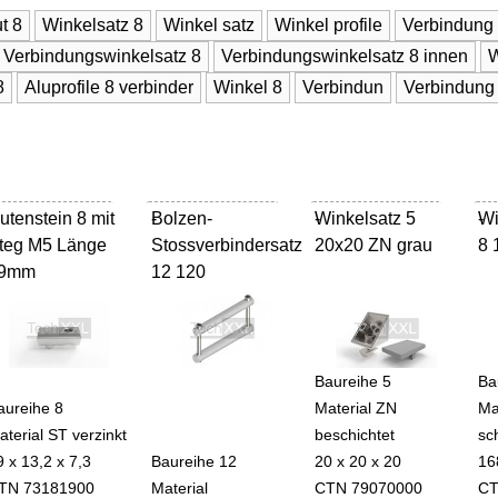
t 8
Winkelsatz 8
Winkel satz
Winkel profile
Verbindung
Verbindungswinkelsatz 8
Verbindungswinkelsatz 8 innen
W
8
Aluprofile 8 verbinder
Winkel 8
Verbindun
Verbindung
utenstein 8 mit
Bolzen-
-
Winkelsatz 5
-
Wi
-
teg M5 Länge
Stossverbindersatz
20x20 ZN grau
8 
9mm
12 120
Baureihe 5
Ba
aureihe 8
Material ZN
Ma
aterial ST verzinkt
beschichtet
sc
9 x 13,2 x 7,3
Baureihe 12
20 x 20 x 20
16
TN 73181900
Material
CTN 79070000
CT