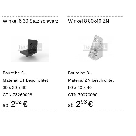
Winkel 6 30 Satz schwarz
Winkel 8 80x40 ZN
Baureihe 6--
Baureihe 8--
Material ST beschichtet
Material ZN beschichtet
30 x 30 x 30
80 x 40 x 40
CTN 73269098
CTN 79070090
02
93
2
€
2
€
ab
ab