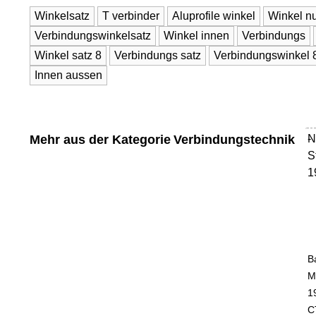
Winkelsatz
T verbinder
Aluprofile winkel
Winkel nu
Verbindungswinkelsatz
Winkel innen
Verbindungs
Winkel satz 8
Verbindungs satz
Verbindungswinkel 
Innen aussen
Mehr aus der Kategorie
Verbindungstechnik
N
-
S
1
B
M
1
C