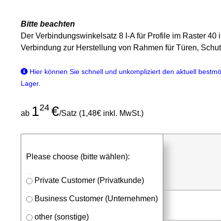
Bitte beachten
Der Verbindungswinkelsatz 8 I-A für Profile im Raster 40
Verbindung zur Herstellung von Rahmen für Türen, Schu
Hier können Sie schnell und unkompliziert den aktuell bestmög
Lager.
24
1
€
ab
/Satz (1,48€ inkl. MwSt.)
günstigen Stückpreis anfragen
Please choose (bitte wählen):
⮮
Satz
in Anfrageliste
Private Customer (Privatkunde)
Business Customer (Unternehmen)
other (sonstige)