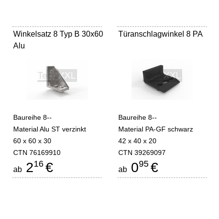
Winkelsatz 8 Typ B 30x60
Türanschlagwinkel 8 PA
Alu
Baureihe 8--
Baureihe 8--
Material Alu ST verzinkt
Material PA-GF schwarz
60 x 60 x 30
42 x 40 x 20
CTN 76169910
CTN 39269097
16
95
2
€
0
€
ab
ab