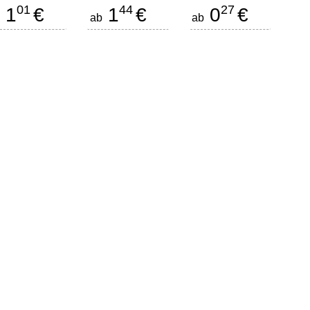
01
44
27
1
€
1
€
0
€
b
ab
ab