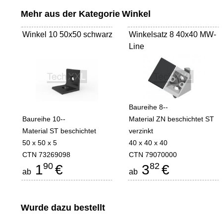
Mehr aus der Kategorie
Winkel
Winkel 10 50x50 schwarz
Winkelsatz 8 40x40 MW-
Line
Baureihe 8--
Baureihe 10--
Material ZN beschichtet ST
Material ST beschichtet
verzinkt
50 x 50 x 5
40 x 40 x 40
CTN 73269098
CTN 79070000
90
82
1
€
3
€
ab
ab
Wurde dazu bestellt