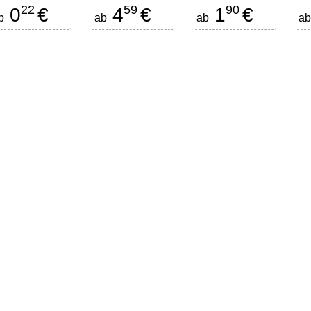
22
59
90
0
€
4
€
1
€
b
ab
ab
a