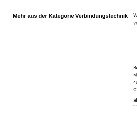
Mehr aus der Kategorie
Verbindungstechnik
W
-
v
B
M
4
C
a