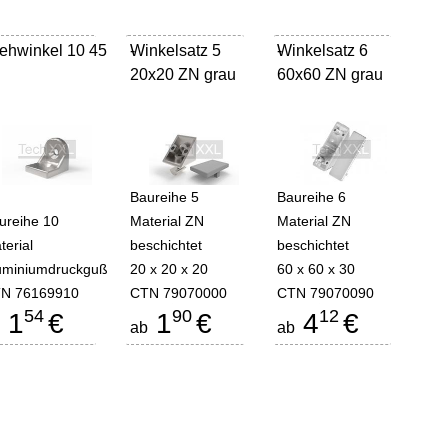
ehwinkel 10 45
Winkelsatz 5
-
Winkelsatz 6
-
20x20 ZN grau
60x60 ZN grau
Baureihe 5
Baureihe 6
ureihe 10
Material ZN
Material ZN
terial
beschichtet
beschichtet
uminiumdruckguß
20 x 20 x 20
60 x 60 x 30
N 76169910
CTN 79070000
CTN 79070090
54
90
12
1
€
1
€
4
€
b
ab
ab