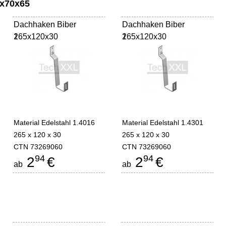
5x70x65
Dachhaken Biber
Dachhaken Biber
265x120x30
1
265x120x30
1
Material Edelstahl 1.4016
Material Edelstahl 1.4301
265 x 120 x 30
265 x 120 x 30
CTN 73269060
CTN 73269060
94
94
2
€
2
€
ab
ab