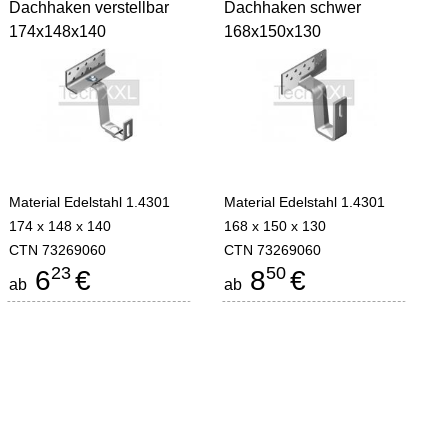
Dachhaken verstellbar
Dachhaken schwer
174x148x140
168x150x130
Material Edelstahl 1.4301
Material Edelstahl 1.4301
174 x 148 x 140
168 x 150 x 130
CTN 73269060
CTN 73269060
23
50
6
€
8
€
ab
ab