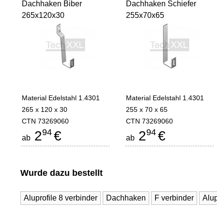
Dachhaken Biber
Dachhaken Schiefer
265x120x30
255x70x65
Material Edelstahl 1.4301
Material Edelstahl 1.4301
265 x 120 x 30
255 x 70 x 65
CTN 73269060
CTN 73269060
94
94
2
€
2
€
ab
ab
Wurde dazu bestellt
Aluprofile 8 verbinder
Dachhaken
F verbinder
Alup