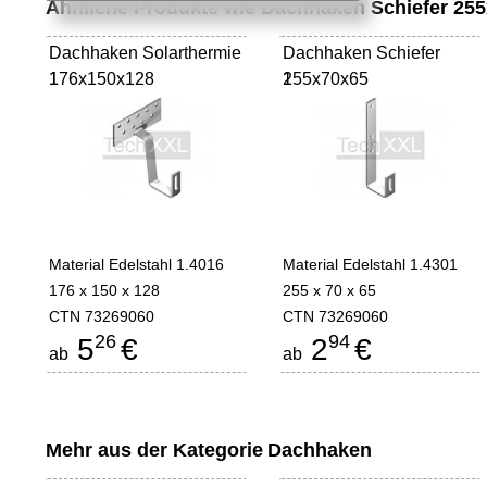
Ähnliche Produkte wie Dachhaken Schiefer 25
Dachhaken Solarthermie
Dachhaken Schiefer
176x150x128
1
255x70x65
1
Material Edelstahl 1.4016
Material Edelstahl 1.4301
176 x 150 x 128
255 x 70 x 65
CTN 73269060
CTN 73269060
26
94
5
€
2
€
ab
ab
Mehr aus der Kategorie
Dachhaken