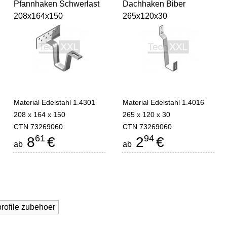
Pfannhaken Schwerlast
Dachhaken Biber
208x164x150
265x120x30
Material Edelstahl 1.4301
Material Edelstahl 1.4016
208 x 164 x 150
265 x 120 x 30
CTN 73269060
CTN 73269060
61
94
8
€
2
€
ab
ab
rofile zubehoer