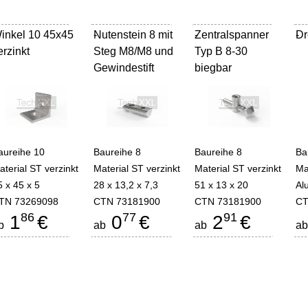
inkel 10 45x45
Nutenstein 8 mit
-
Zentralspanner
-
Dr
-
erzinkt
Steg M8/M8 und
Typ B 8-30
Gewindestift
biegbar
aureihe 10
Baureihe 8
Baureihe 8
Ba
aterial ST verzinkt
Material ST verzinkt
Material ST verzinkt
Ma
5 x 45 x 5
28 x 13,2 x 7,3
51 x 13 x 20
Al
TN 73269098
CTN 73181900
CTN 73181900
CT
86
77
91
1
€
0
€
2
€
b
ab
ab
a