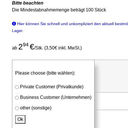
Bitte beachten
Die Mindestabnahmemenge beträgt 100 Stück
Hier können Sie schnell und unkompliziert den aktuell bestmög
Lager.
94
2
€
ab
/Stk. (3,50€ inkl. MwSt.)
günstigen Stückpreis anfragen
Please choose (bitte wählen):
⮮
Stk.
in Anfrageliste
Private Customer (Privatkunde)
Business Customer (Unternehmen)
other (sonstige)
Ok