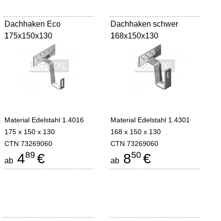
Dachhaken Eco
Dachhaken schwer
175x150x130
1
168x150x130
1
Material Edelstahl 1.4016
Material Edelstahl 1.4301
175 x 150 x 130
168 x 150 x 130
CTN 73269060
CTN 73269060
89
50
4
€
8
€
ab
ab