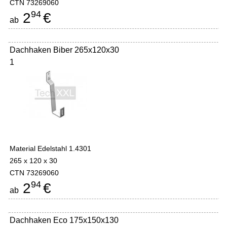
CTN 73269060
94
2
€
ab
Dachhaken Biber 265x120x30
1
Material Edelstahl 1.4301
265 x 120 x 30
CTN 73269060
94
2
€
ab
Dachhaken Eco 175x150x130