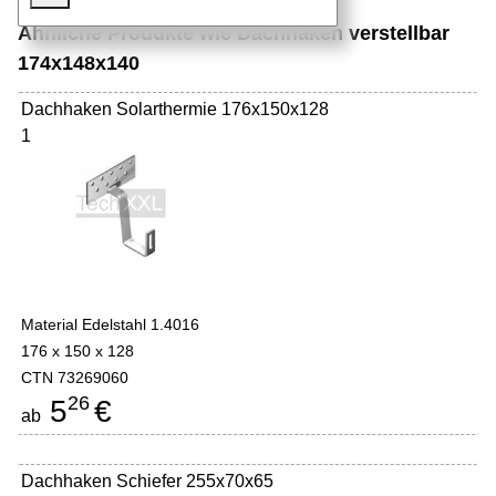
Ähnliche Produkte wie Dachhaken verstellbar
174x148x140
Dachhaken Solarthermie 176x150x128
1
Material Edelstahl 1.4016
176 x 150 x 128
CTN 73269060
26
5
€
ab
Dachhaken Schiefer 255x70x65