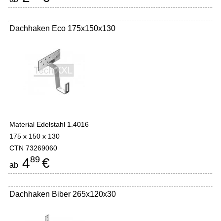
Dachhaken Eco 175x150x130
Material Edelstahl 1.4016
175 x 150 x 130
CTN 73269060
89
4
€
ab
Dachhaken Biber 265x120x30