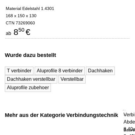
Material Edelstahl 1.4301
168 x 150 x 130
CTN 73269060
50
8
€
ab
Wurde dazu bestellt
T verbinder
Aluprofile 8 verbinder
Dachhaken
Dachhaken verstellbar
Verstellbar
Aluprofile zubehoer
Mehr aus der Kategorie
Verbindungstechnik
Verb
-
Abde
8 40
Baure