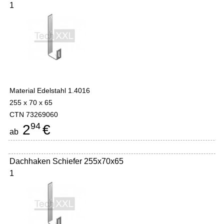
1
Material Edelstahl 1.4016
255 x 70 x 65
CTN 73269060
94
2
€
ab
Dachhaken Schiefer 255x70x65
1