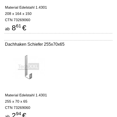
Material Edelstahl 1.4301
208 x 164 x 150
CTN 73269060
61
8
€
ab
Dachhaken Schiefer 255x70x65
Material Edelstahl 1.4301
255 x 70 x 65
CTN 73269060
94
2
€
ab