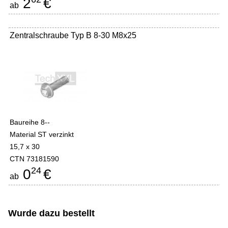
2
€
ab
Zentralschraube Typ B 8-30 M8x25
Baureihe 8--
Material ST verzinkt
15,7 x 30
CTN 73181590
24
0
€
ab
Wurde dazu bestellt