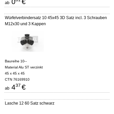
0
€
ab
Würfelverbindersatz 10 45x45 3D Satz incl. 3 Schrauben
M12x30 und 3 Kappen
Baureihe 10--
Material Alu ST verzinkt
45 x 45 x 45
CTN 76169910
37
4
€
ab
Lasche 12 60 Satz schwarz