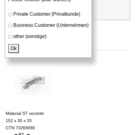
⮮
Satz
in Anfrageliste
Private Customer (Privatkunde)
Business Customer (Unternehmen)
other (sonstige)
Mehr aus der Kategorie
Verbinder
Ok
Klemme SA1-001-C verzinkt
Material ST verzinkt
152 x 30 x 33
CTN 73269090
81