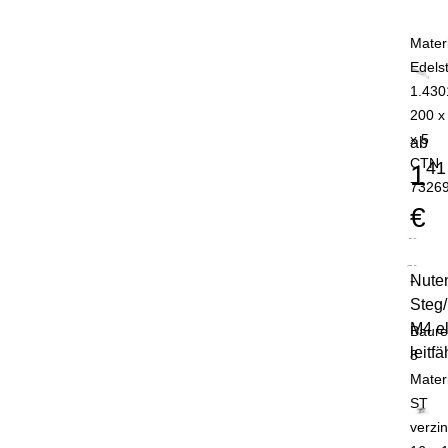
Mater
Edels
1.430
200 x
x 5
ab
CTN
41
1
7326
€
Nuten
-
Steg
M4 el
Baure
leitfä
8
Mater
ST
verzin