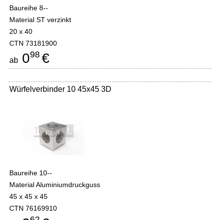
Baureihe 8--
Material ST verzinkt
20 x 40
CTN 73181900
98
0
€
ab
Würfelverbinder 10 45x45 3D
Baureihe 10--
Material Aluminiumdruckguss
45 x 45 x 45
CTN 76169910
62