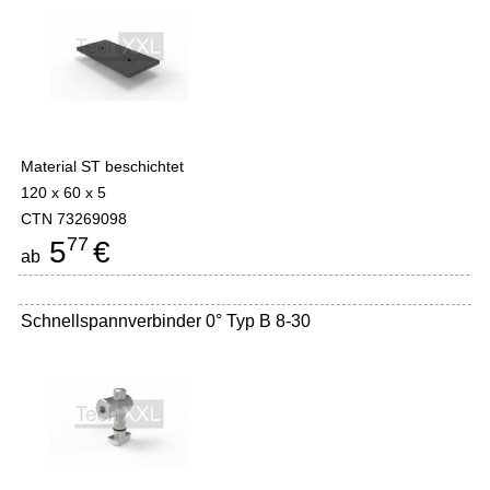
Material ST beschichtet
120 x 60 x 5
CTN 73269098
77
5
€
ab
Schnellspannverbinder 0° Typ B 8-30