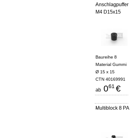
Anschlagpuffer
-
M4 D15x15
Baureihe 8
Material Gummi
Ø 15 x 15
CTN 40169991
61
0
€
ab
Multiblock 8 PA
-