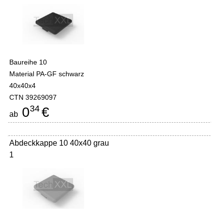
Baureihe 10
Material PA-GF schwarz
40x40x4
CTN 39269097
34
0
€
ab
Abdeckkappe 10 40x40 grau
1