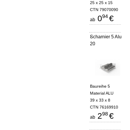
25 x 25 x 15
CTN 79070090
94
0
€
ab
Scharnier 5 Alu
-
20
Baureihe 5
Material ALU
39 x 33 x 8
CTN 76169910
98
2
€
ab