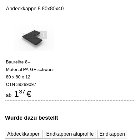
Abdeckkappe 8 80x80x40
Baureihe 8--
Material PA-GF schwarz
80 x 80 x 12
CTN 39269097
37
1
€
ab
Wurde dazu bestellt
Abdeckkappen
Endkappen aluprofile
Endkappen