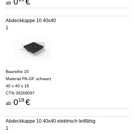
0
€
ab
Abdeckkappe 10 40x40
1
Baureihe 10
Material PA-GF schwarz
40 x 40 x 16
CTN 39269097
19
0
€
ab
Abdeckkappe 10 40x40 elektrisch leitfähig
1