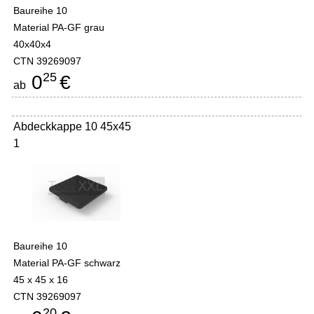
Baureihe 10
Material PA-GF grau
40x40x4
CTN 39269097
25
0
€
ab
Abdeckkappe 10 45x45
1
Baureihe 10
Material PA-GF schwarz
45 x 45 x 16
CTN 39269097
20