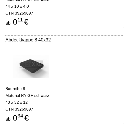
44 x 10 x 4,0
CTN 39269097
11
0
€
ab
Abdeckkappe 8 40x32
Baureihe 8--
Material PA-GF schwarz
40 x 32 x 12
CTN 39269097
34
0
€
ab