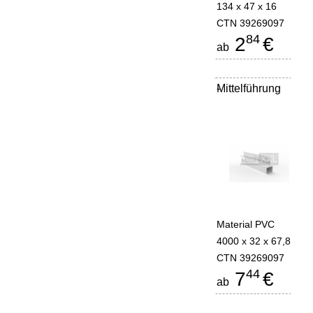
134 x 47 x 16
CTN 39269097
84
2
€
ab
Mittelführung
-
Material PVC
4000 x 32 x 67,8
CTN 39269097
44
7
€
ab