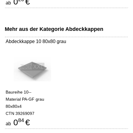
0
€
ab
Mehr aus der Kategorie
Abdeckkappen
Abdeckkappe 10 80x80 grau
Baureihe 10--
Material PA-GF grau
80x80x4
CTN 39269097
84
0
€
ab