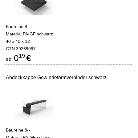
Baureihe 8--
Material PA-GF schwarz
40 x 40 x 12
CTN 39269097
19
0
€
ab
Abdeckkappe Gewindeformverbinder schwarz
Baureihe 8--
Material PA-GF schwarz