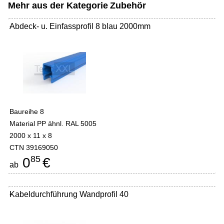
Mehr aus der Kategorie
Zubehör
Abdeck- u. Einfassprofil 8 blau 2000mm
-
Baureihe 8
Material PP ähnl. RAL 5005
2000 x 11 x 8
CTN 39169050
85
0
€
ab
Kabeldurchführung Wandprofil 40
-