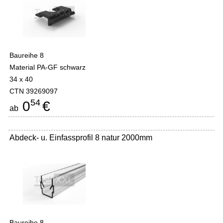
Baureihe 8
Material PA-GF schwarz
34 x 40
CTN 39269097
54
0
€
ab
Abdeck- u. Einfassprofil 8 natur 2000mm
-
Baureihe 8