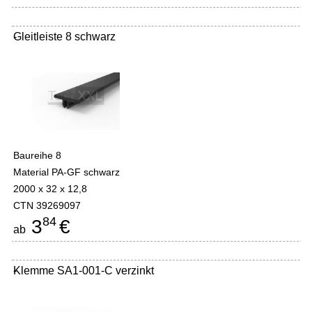
Gleitleiste 8 schwarz
-
Baureihe 8
Material PA-GF schwarz
2000 x 32 x 12,8
CTN 39269097
84
3
€
ab
Klemme SA1-001-C verzinkt
-