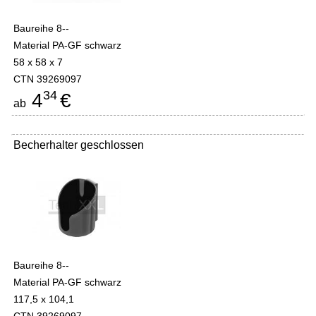
Baureihe 8--
Material PA-GF schwarz
58 x 58 x 7
CTN 39269097
34
4
€
ab
Becherhalter geschlossen
Baureihe 8--
Material PA-GF schwarz
117,5 x 104,1