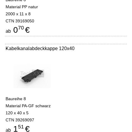
Material PP natur
2000 x 11 x 8
CTN 39169050
70
0
€
ab
Kabelkanalabdeckkappe 120x40
-
Baureihe 8
Material PA-GF schwarz
120 x 40 x 5
CTN 39269097
51
1
€
ab