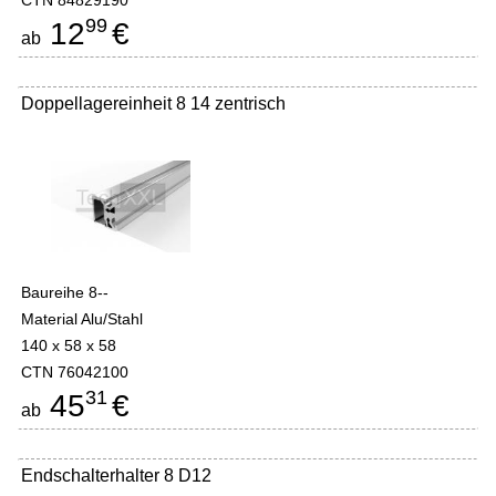
CTN 84829190
99
12
€
ab
Doppellagereinheit 8 14 zentrisch
Baureihe 8--
Material Alu/Stahl
140 x 58 x 58
CTN 76042100
31
45
€
ab
Endschalterhalter 8 D12