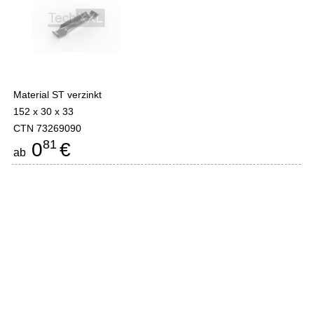
Material ST verzinkt
152 x 30 x 33
CTN 73269090
81
0
€
ab