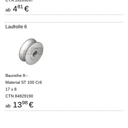
CTN 39269097
81
4
€
ab
Laufrolle 6
Baureihe 8--
Material ST 100 Cr6
17 x 8
CTN 84829190
98
13
€
ab