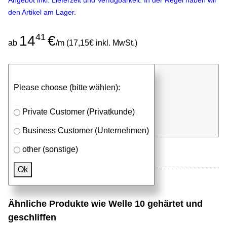
Angebot inkl. Lieferzeit und Verfügbarkeit. In der Regel haben wir
den Artikel am Lager.
41
14
€
ab
/m (17,15€ inkl. MwSt.)
günstigen Stückpreis anfragen
Please choose (bitte wählen):
⮮
Stk. x
mm (Millimeter)
Private Customer (Privatkunde)
in Anfrageliste
Business Customer (Unternehmen)
other (sonstige)
Ok
Ähnliche Produkte wie Welle 10 gehärtet und
geschliffen