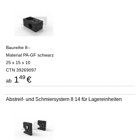
Baureihe 8--
Material PA-GF schwarz
25 x 15 x 10
CTN 39269097
49
1
€
ab
Abstreif- und Schmiersystem 8 14 für Lagereinheiten