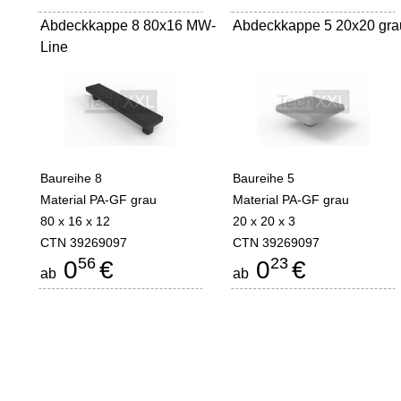
Abdeckkappe 8 80x16 MW-
-
Abdeckkappe 5 20x20 gra
-
Line
Baureihe 8
Baureihe 5
Material PA-GF grau
Material PA-GF grau
80 x 16 x 12
20 x 20 x 3
CTN 39269097
CTN 39269097
56
23
0
€
0
€
ab
ab