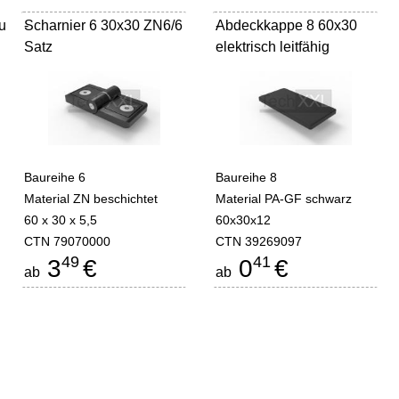
u
Scharnier 6 30x30 ZN6/6
-
Abdeckkappe 8 60x30
-
Satz
elektrisch leitfähig
Baureihe 6
Baureihe 8
Material ZN beschichtet
Material PA-GF schwarz
60 x 30 x 5,5
60x30x12
CTN 79070000
CTN 39269097
49
41
3
€
0
€
ab
ab