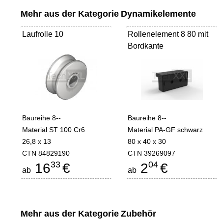
Mehr aus der Kategorie
Dynamikelemente
Laufrolle 10
Rollenelement 8 80 mit
Bordkante
Baureihe 8--
Baureihe 8--
Material ST 100 Cr6
Material PA-GF schwarz
26,8 x 13
80 x 40 x 30
CTN 84829190
CTN 39269097
33
04
16
€
2
€
ab
ab
Mehr aus der Kategorie
Zubehör