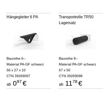
Hängegleiter 6 PA
Transportrolle TR50
Lagersatz
Baureihe 6--
Baureihe 8--
Material PA-GF schwarz
Material PA-GF schwarz
56 x 27 x 10
67 x 50
CTN 39269097
CTN 39269098
97
78
0
€
11
€
ab
ab