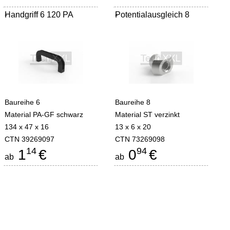
Handgriff 6 120 PA
-
Potentialausgleich 8
-
Baureihe 6
Baureihe 8
Material PA-GF schwarz
Material ST verzinkt
134 x 47 x 16
13 x 6 x 20
CTN 39269097
CTN 73269098
14
94
1
€
0
€
ab
ab