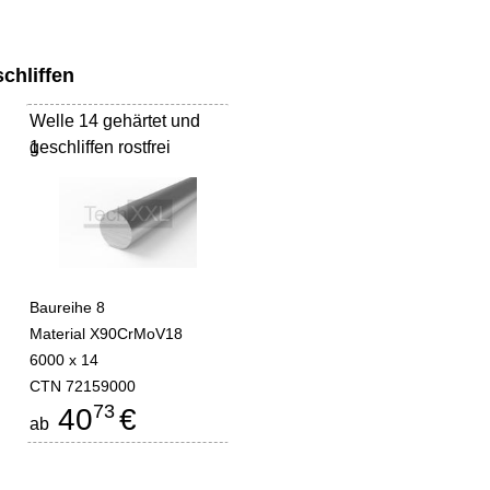
chliffen
Welle 14 gehärtet und
geschliffen rostfrei
1
Baureihe 8
Material X90CrMoV18
6000 x 14
CTN 72159000
73
40
€
ab