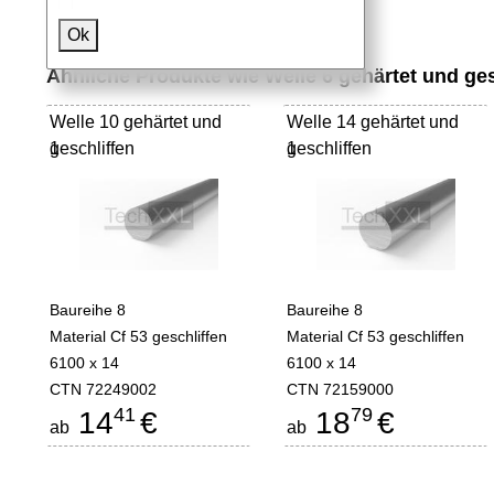
Ok
Ähnliche Produkte wie Welle 6 gehärtet und ges
Welle 10 gehärtet und
Welle 14 gehärtet und
geschliffen
1
geschliffen
1
Baureihe 8
Baureihe 8
Material Cf 53 geschliffen
Material Cf 53 geschliffen
6100 x 14
6100 x 14
CTN 72249002
CTN 72159000
41
79
14
€
18
€
ab
ab