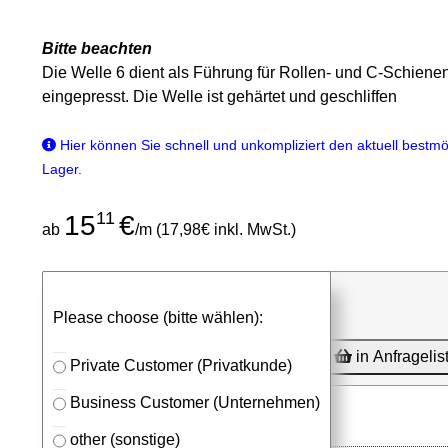
Bitte beachten
Die Welle 6 dient als Führung für Rollen- und C-Schi
eingepresst. Die Welle ist gehärtet und geschliffen
Hier können Sie schnell und unkompliziert den aktuell bestmög
Lager.
11
15
€
ab
/m (17,98€ inkl. MwSt.)
günstigen Stückpreis anfragen
Please choose (bitte wählen):
⮮
Stk. x
mm (Millimeter)
in Anfragelis
Private Customer (Privatkunde)
Business Customer (Unternehmen)
other (sonstige)