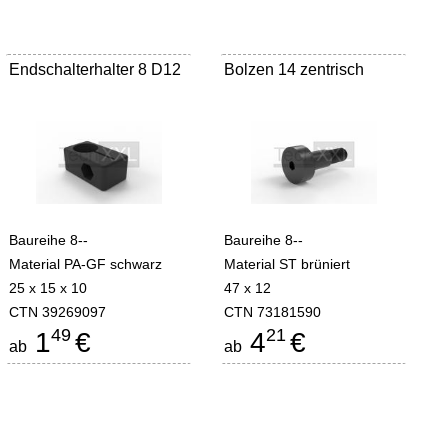
Endschalterhalter 8 D12
Bolzen 14 zentrisch
Baureihe 8--
Baureihe 8--
Material PA-GF schwarz
Material ST brüniert
25 x 15 x 10
47 x 12
CTN 39269097
CTN 73181590
49
21
1
€
4
€
ab
ab