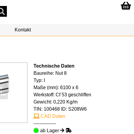
Kontakt
Technische Daten
Baureihe: Nut 8
Typ: I
Maße (mm): 6100 x 6
Werkstoff: Cf 53 geschliffen
Gewicht: 0,220 Kg/m
TIN:
100468
ID: S208W6
CAD Daten
---------------
ab Lager