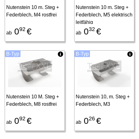
Nutenstein 10 m. Steg +
Nutenstein 10 m. Steg +
Federblech, M4 rostfrei
Federblech, M5 elektrisch
leitfähig
92
32
0
€
0
€
ab
ab
B-Typ
B-Typ
Nutenstein 10 M. Steg +
Nutenstein 10, m. Steg +
Federblech, M8 rostfrei
Federblech, M3
92
26
0
€
0
€
ab
ab