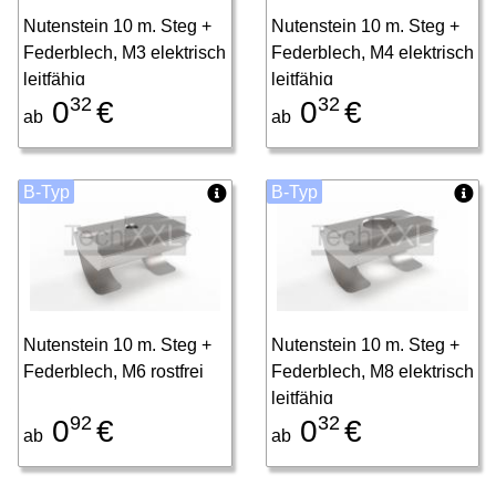
Nutenstein 10 m. Steg +
Nutenstein 10 m. Steg +
Federblech, M3 elektrisch
Federblech, M4 elektrisch
leitfähig
leitfähig
32
32
0
€
0
€
ab
ab
B-Typ
B-Typ
Nutenstein 10 m. Steg +
Nutenstein 10 m. Steg +
Federblech, M6 rostfrei
Federblech, M8 elektrisch
leitfähig
92
32
0
€
0
€
ab
ab