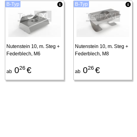
B-Typ
B-Typ
Nutenstein 10, m. Steg +
Nutenstein 10, m. Steg +
Federblech, M6
Federblech, M8
26
26
0
€
0
€
ab
ab