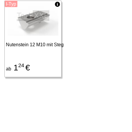
I-Typ
Nutenstein 12 M10 mit Steg
24
1
€
ab