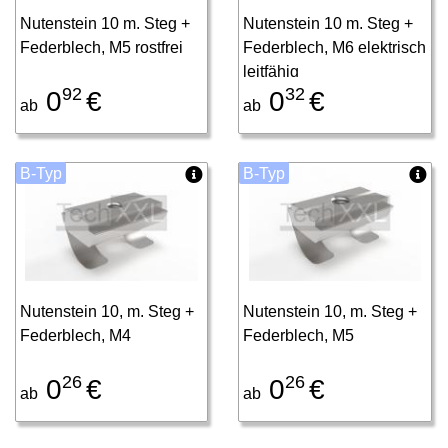
Nutenstein 10 m. Steg +
Nutenstein 10 m. Steg +
Federblech, M5 rostfrei
Federblech, M6 elektrisch
leitfähig
92
32
0
€
0
€
ab
ab
B-Typ
B-Typ
Nutenstein 10, m. Steg +
Nutenstein 10, m. Steg +
Federblech, M4
Federblech, M5
26
26
0
€
0
€
ab
ab