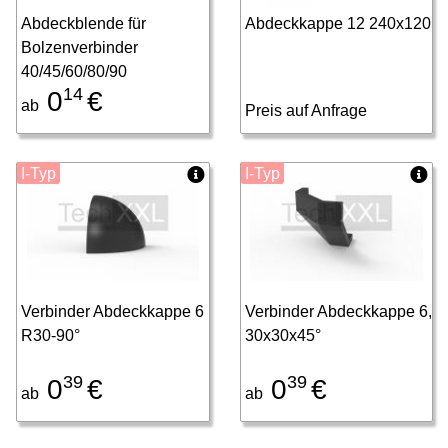
Abdeckblende für
Abdeckkappe 12 240x120
Bolzenverbinder
40/45/60/80/90
14
0
€
ab
Preis auf Anfrage
I-Typ
I-Typ
Verbinder Abdeckkappe 6
Verbinder Abdeckkappe 6,
R30-90°
30x30x45°
39
39
0
€
0
€
ab
ab