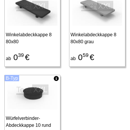
Winkelabdeckkappe 8
Winkelabdeckkappe 8
80x80
80x80 grau
39
59
0
€
0
€
ab
ab
B-Typ
Würfelverbinder-
Abdeckkappe 10 rund