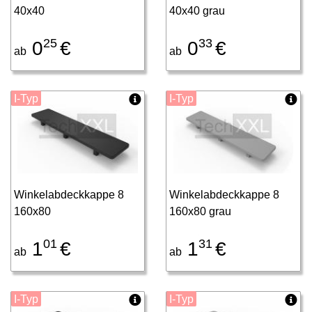
40x40
40x40 grau
25
33
0
€
0
€
ab
ab
I-Typ
I-Typ
Winkelabdeckkappe 8
Winkelabdeckkappe 8
160x80
160x80 grau
01
31
1
€
1
€
ab
ab
I-Typ
I-Typ