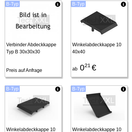
B-Typ
B-Typ
Verbinder Abdeckkappe
Winkelabdeckkappe 10
Typ B 30x30x30
40x40
21
0
€
ab
Preis auf Anfrage
B-Typ
B-Typ
Winkelabdeckkappe 10
Winkelabdeckkappe 10