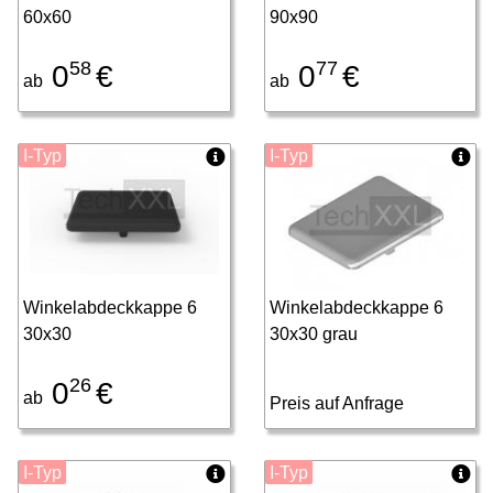
60x60
90x90
58
77
0
€
0
€
ab
ab
I-Typ
I-Typ
Winkelabdeckkappe 6
Winkelabdeckkappe 6
30x30
30x30 grau
26
0
€
ab
Preis auf Anfrage
I-Typ
I-Typ