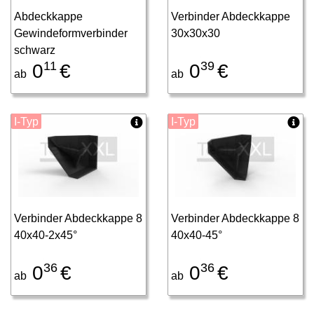
Abdeckkappe
Verbinder Abdeckkappe
Gewindeformverbinder
30x30x30
schwarz
11
39
0
€
0
€
ab
ab
I-Typ
I-Typ
Verbinder Abdeckkappe 8
Verbinder Abdeckkappe 8
40x40-2x45°
40x40-45°
36
36
0
€
0
€
ab
ab