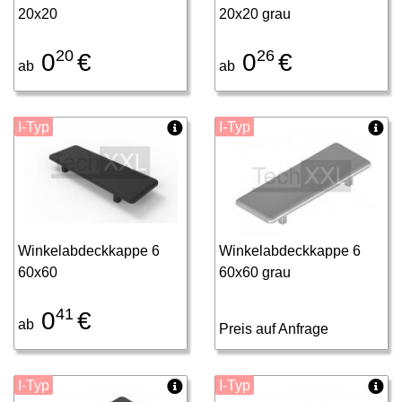
20x20
20x20 grau
20
26
0
€
0
€
ab
ab
I-Typ
I-Typ
Winkelabdeckkappe 6
Winkelabdeckkappe 6
60x60
60x60 grau
41
0
€
ab
Preis auf Anfrage
I-Typ
I-Typ