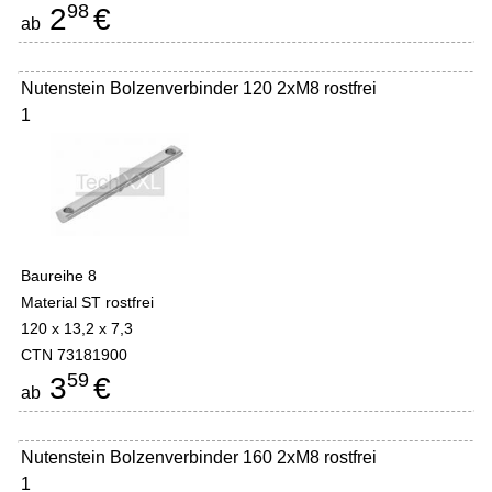
98
2
€
ab
Nutenstein Bolzenverbinder 120 2xM8 rostfrei
1
Baureihe 8
Material ST rostfrei
120 x 13,2 x 7,3
CTN 73181900
59
3
€
ab
Nutenstein Bolzenverbinder 160 2xM8 rostfrei
1