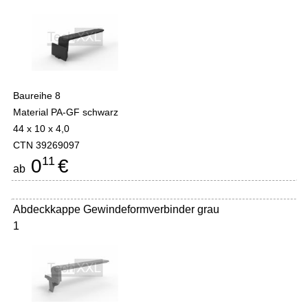
Baureihe 8
Material PA-GF schwarz
44 x 10 x 4,0
CTN 39269097
11
0
€
ab
Abdeckkappe Gewindeformverbinder grau
1