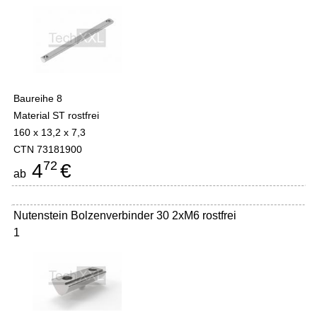
Baureihe 8
Material ST rostfrei
160 x 13,2 x 7,3
CTN 73181900
72
4
€
ab
Nutenstein Bolzenverbinder 30 2xM6 rostfrei
1