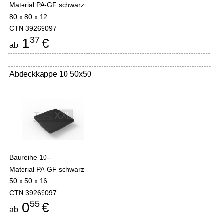
Material PA-GF schwarz
80 x 80 x 12
CTN 39269097
37
1
€
ab
Abdeckkappe 10 50x50
Baureihe 10--
Material PA-GF schwarz
50 x 50 x 16
CTN 39269097
55
0
€
ab