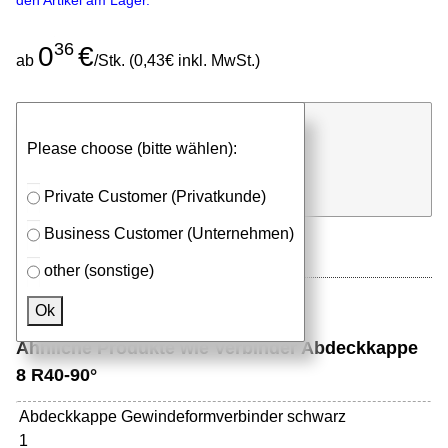
den Artikel am Lager.
36
0
€
ab
/Stk. (0,43€ inkl. MwSt.)
günstigen Stückpreis anfragen
Please choose (bitte wählen):
⮮
Stk.
in Anfrageliste
Private Customer (Privatkunde)
Business Customer (Unternehmen)
other (sonstige)
Ok
Ähnliche Produkte wie Verbinder Abdeckkappe
8 R40-90°
Abdeckkappe Gewindeformverbinder schwarz
1