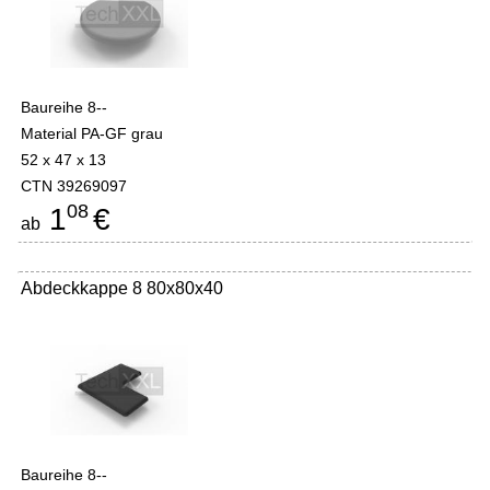
Baureihe 8--
Material PA-GF grau
52 x 47 x 13
CTN 39269097
08
1
€
ab
Abdeckkappe 8 80x80x40
Baureihe 8--