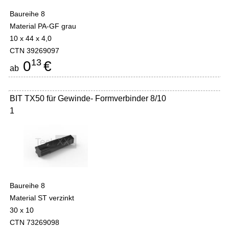
Baureihe 8
Material PA-GF grau
10 x 44 x 4,0
CTN 39269097
13
0
€
ab
BIT TX50 für Gewinde- Formverbinder 8/10
1
Baureihe 8
Material ST verzinkt
30 x 10
CTN 73269098