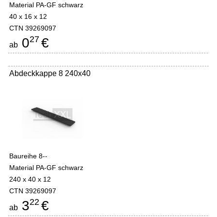
Material PA-GF schwarz
40 x 16 x 12
CTN 39269097
27
0
€
ab
Abdeckkappe 8 240x40
Baureihe 8--
Material PA-GF schwarz
240 x 40 x 12
CTN 39269097
22
3
€
ab