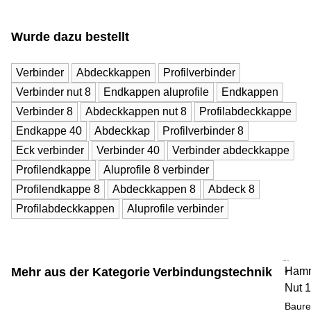
Wurde dazu bestellt
Verbinder
Abdeckkappen
Profilverbinder
Verbinder nut 8
Endkappen aluprofile
Endkappen
Verbinder 8
Abdeckkappen nut 8
Profilabdeckkappe
Endkappe 40
Abdeckkap
Profilverbinder 8
Eck verbinder
Verbinder 40
Verbinder abdeckkappe
Profilendkappe
Aluprofile 8 verbinder
Profilendkappe 8
Abdeckkappen 8
Abdeck 8
Profilabdeckkappen
Aluprofile verbinder
Mehr aus der Kategorie
Verbindungstechnik
Hamm
-
Nut 
Baure