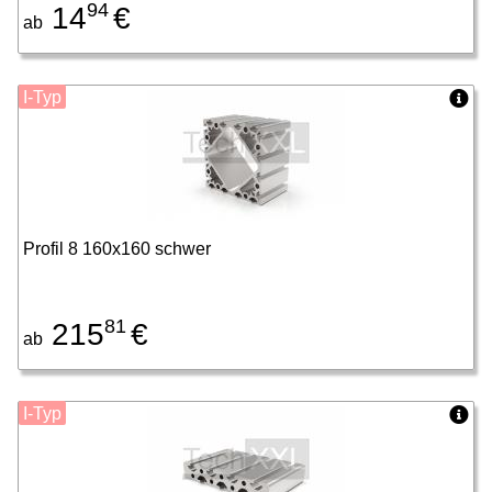
94
14
€
ab
I-Typ
Profil 8 160x160 schwer
81
215
€
ab
I-Typ