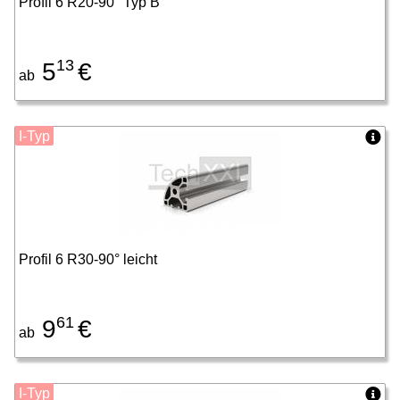
Profil 6 R20-90° Typ B
13
5
€
ab
I-Typ
Profil 6 R30-90° leicht
61
9
€
ab
I-Typ