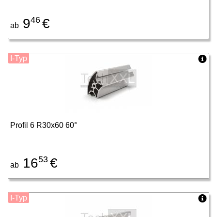
46
9
€
ab
I-Typ
Profil 6 R30x60 60°
53
16
€
ab
I-Typ