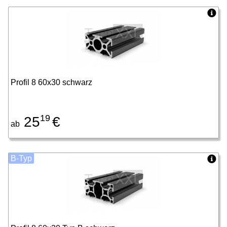
Profil 8 60x30 schwarz
19
25
€
ab
B-Typ