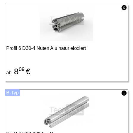
Profil 6 D30-4 Nuten Alu natur eloxiert
09
8
€
ab
B-Typ