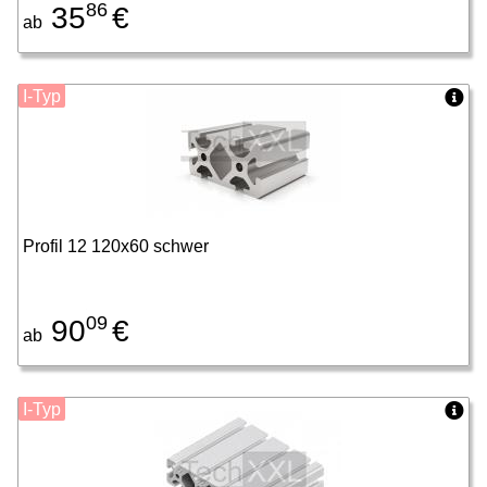
86
35
€
ab
I-Typ
Profil 12 120x60 schwer
09
90
€
ab
I-Typ