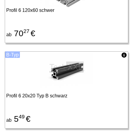
Profil 6 120x60 schwer
27
70
€
ab
B-Typ
Profil 6 20x20 Typ B schwarz
49
5
€
ab