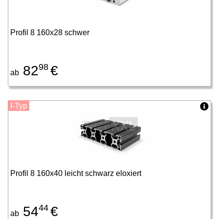
Profil 8 160x28 schwer
98
82
€
ab
I-Typ
Profil 8 160x40 leicht schwarz eloxiert
44
54
€
ab