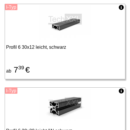
I-Typ
Profil 6 30x12 leicht, schwarz
39
7
€
ab
I-Typ