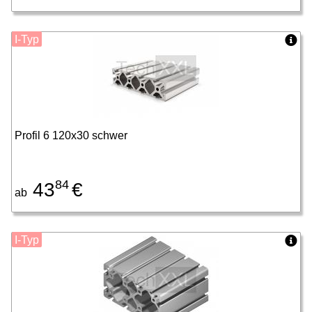
I-Typ
Profil 6 120x30 schwer
84
43
€
ab
I-Typ