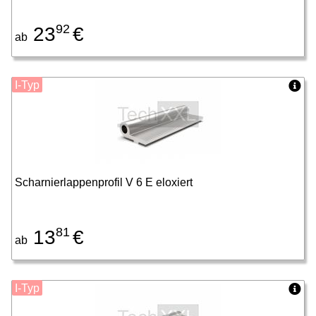
92
23
€
ab
I-Typ
Scharnierlappenprofil V 6 E eloxiert
81
13
€
ab
I-Typ