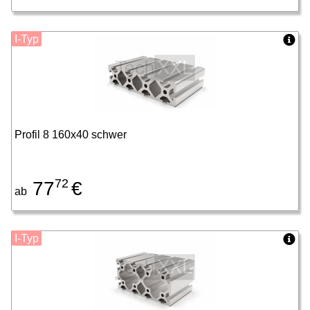
I-Typ
Profil 8 160x40 schwer
72
77
€
ab
I-Typ