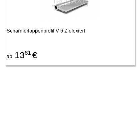
Scharnierlappenprofil V 6 Z eloxiert
81
13
€
ab