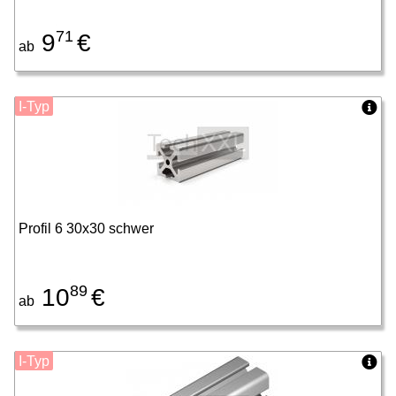
71
9
€
ab
I-Typ
Profil 6 30x30 schwer
89
10
€
ab
I-Typ