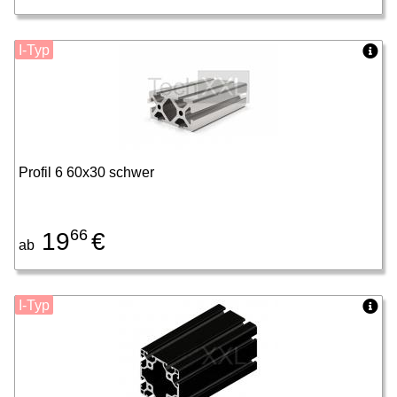
I-Typ
Profil 6 60x30 schwer
66
19
€
ab
I-Typ