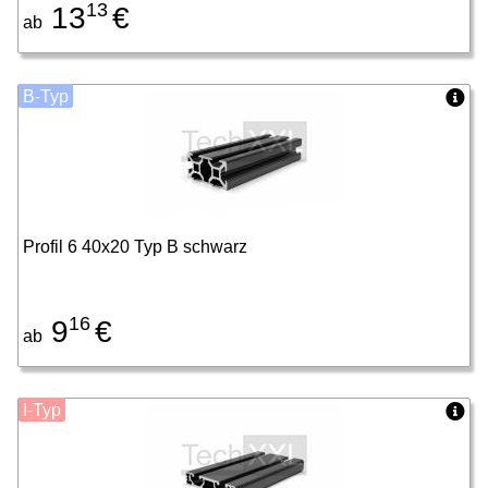
13
13
€
ab
B-Typ
Profil 6 40x20 Typ B schwarz
16
9
€
ab
I-Typ