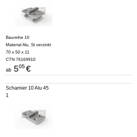
Baureihe 10
Material Alu, St verzinkt
70 x 50 x 11
CTN 76169910
05
5
€
ab
Scharnier 10 Alu 45
1