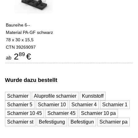
Baureihe 6--
Material PA-GF schwarz
78 x 30 x 15,5
CTN 39269097
89
2
€
ab
Wurde dazu bestellt
Scharnier
Aluprofile scharnier
Kunststoff
Scharnier 5
Scharnier 10
Scharnier 4
Scharnier 1
Scharnier 10 45
Scharnier 45
Scharnier 10 pa
Scharnier st
Befestigung
Befestigun
Scharnier pa