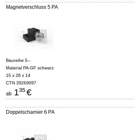
Magnetverschluss 5 PA
Baureihe 5--
Material PA-GF schwarz
15 x 28 x 14
CTN 39269097
35
1
€
ab
Doppelscharnier 6 PA