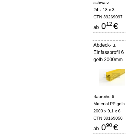
schwarz
24 x 18 x 3
CTN 39269097
12
0
€
ab
Abdeck- u.
-
Einfassprofil 6
gelb 2000mm
Baureihe 6
Material PP gelb
2000 x 9,1 x 6
CTN 39169050
90
0
€
ab