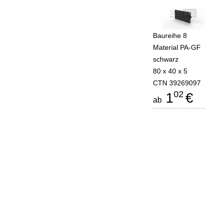
Baureihe 8
Material PA-GF
schwarz
80 x 40 x 5
CTN 39269097
02
1
€
ab