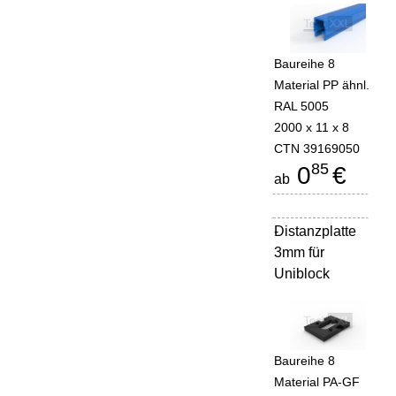
Baureihe 8
Material PP ähnl.
RAL 5005
2000 x 11 x 8
CTN 39169050
85
0
€
ab
Distanzplatte
-
3mm für
Uniblock
Baureihe 8
Material PA-GF