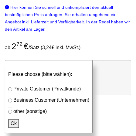
Hier können Sie schnell und unkompliziert den aktuell
bestmöglichen Preis anfragen. Sie erhalten umgehend ein
Angebot inkl. Lieferzeit und Verfügbarkeit. In der Regel haben wir
den Artikel am Lager.
72
2
€
ab
/Satz (3,24€ inkl. MwSt.)
günstigen Stückpreis anfragen
Please choose (bitte wählen):
⮮
Satz
in Anfrageliste
Private Customer (Privatkunde)
Business Customer (Unternehmen)
other (sonstige)
Passendes Zubehör
Ok
Aluprofile