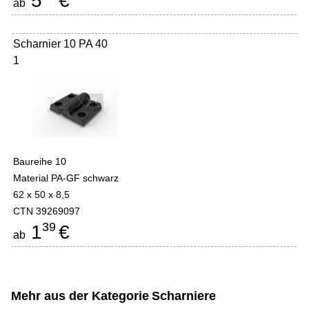
5
€
ab
Scharnier 10 PA 40
1
Baureihe 10
Material PA-GF schwarz
62 x 50 x 8,5
CTN 39269097
39
1
€
ab
Mehr aus der Kategorie
Scharniere