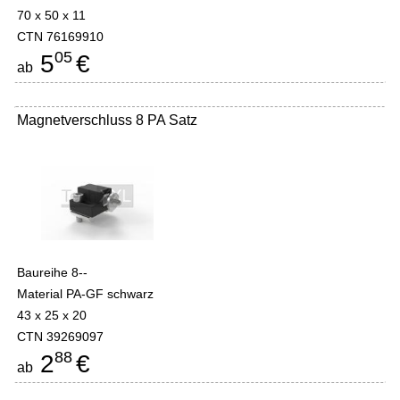
70 x 50 x 11
CTN 76169910
05
5
€
ab
Magnetverschluss 8 PA Satz
Baureihe 8--
Material PA-GF schwarz
43 x 25 x 20
CTN 39269097
88
2
€
ab