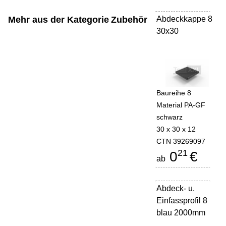
Mehr aus der Kategorie
Zubehör
Abdeckkappe 8
-
30x30
Baureihe 8
Material PA-GF
schwarz
30 x 30 x 12
CTN 39269097
21
0
€
ab
Abdeck- u.
-
Einfassprofil 8
blau 2000mm