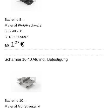
Baureihe 8--
Material PA-GF schwarz
60 x 40 x 19
CTN 39269097
27
1
€
ab
Scharnier 10 40 Alu incl. Befestigung
Baureihe 10--
Material Alu, St verzinkt