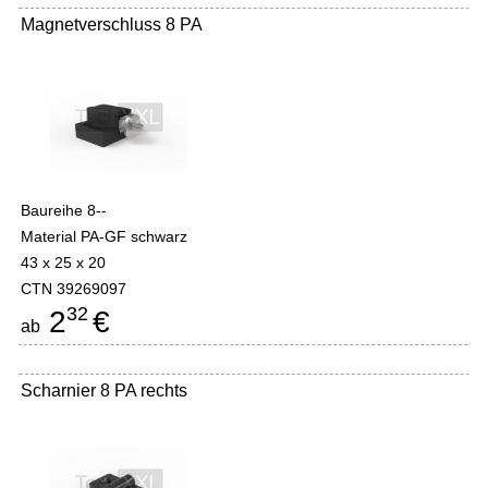
Magnetverschluss 8 PA
Baureihe 8--
Material PA-GF schwarz
43 x 25 x 20
CTN 39269097
32
2
€
ab
Scharnier 8 PA rechts