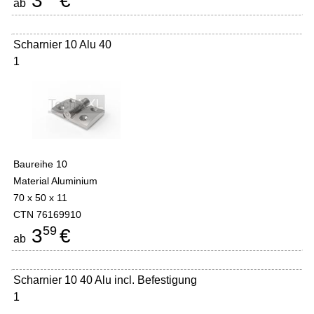
3
€
ab
Scharnier 10 Alu 40
1
Baureihe 10
Material Aluminium
70 x 50 x 11
CTN 76169910
59
3
€
ab
Scharnier 10 40 Alu incl. Befestigung
1