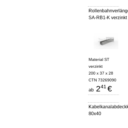
Rollenbahnverläng
-
SA-RB1-K verzinkt
Material ST
verzinkt
200 x 37 x 28
CTN 73269090
41
2
€
ab
Kabelkanalabdeck
-
80x40