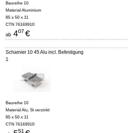
Baureihe 10
Material Aluminium
85 x 50 x 11
CTN 76169910
07
4
€
ab
Scharnier 10 45 Alu incl. Befestigung
1
Baureihe 10
Material Alu, St verzinkt
85 x 50 x 11
CTN 76169910
51