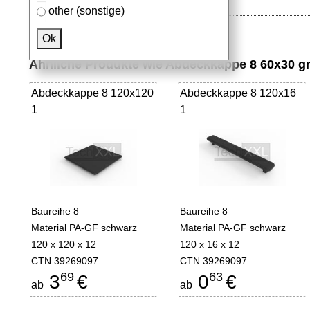
other (sonstige)
Ok
Ähnliche Produkte wie Abdeckkappe 8 60x30 g
Abdeckkappe 8 120x120
Abdeckkappe 8 120x16
1
1
Baureihe 8
Baureihe 8
Material PA-GF schwarz
Material PA-GF schwarz
120 x 120 x 12
120 x 16 x 12
CTN 39269097
CTN 39269097
69
63
3
€
0
€
ab
ab