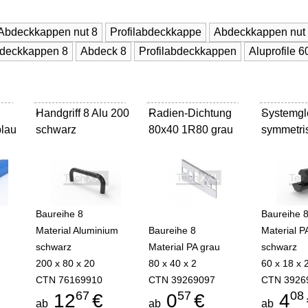
Abdeckkappen nut 8
Profilabdeckkappe
Abdeckkappen nut
deckkappen 8
Abdeck 8
Profilabdeckkappen
Aluprofile 
Handgriff 8 Alu 200
-
Radien-Dichtung
-
Systemgle
-
blau
schwarz
80x40 1R80 grau
symmetri
Baureihe 8
Baureihe 
Material Aluminium
Baureihe 8
Material 
schwarz
Material PA grau
schwarz
200 x 80 x 20
80 x 40 x 2
60 x 18 x 
CTN 76169910
CTN 39269097
CTN 3926
67
57
08
12
€
0
€
4
ab
ab
ab