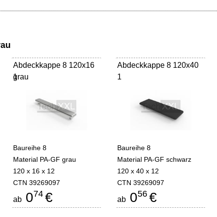
rau
Abdeckkappe 8 120x16
Abdeckkappe 8 120x40
grau
1
1
Baureihe 8
Baureihe 8
Material PA-GF grau
Material PA-GF schwarz
120 x 16 x 12
120 x 40 x 12
CTN 39269097
CTN 39269097
74
56
0
€
0
€
ab
ab