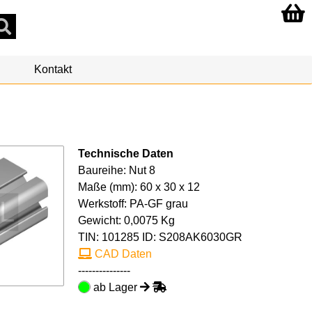
Kontakt
Technische Daten
Baureihe: Nut 8
Maße (mm): 60 x 30 x 12
Werkstoff: PA-GF grau
Gewicht: 0,0075 Kg
TIN:
101285
ID: S208AK6030GR
CAD Daten
---------------
ab Lager