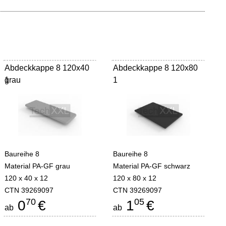
Abdeckkappe 8 120x40
Abdeckkappe 8 120x80
grau
1
1
Baureihe 8
Baureihe 8
Material PA-GF grau
Material PA-GF schwarz
120 x 40 x 12
120 x 80 x 12
CTN 39269097
CTN 39269097
70
05
0
€
1
€
ab
ab