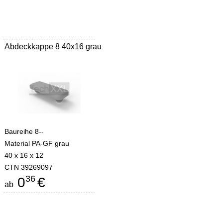
Abdeckkappe 8 40x16 grau
Baureihe 8--
Material PA-GF grau
40 x 16 x 12
CTN 39269097
36
0
€
ab