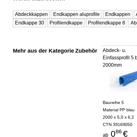
Abdeckkappen
Endkappen aluprofile
Endkappen
Endkappe 30
Profilendkappe
Profilendkappe 8
Ab
Mehr aus der Kategorie
Zubehör
Abdeck- u.
-
Einfassprofil 5 
2000mm
Baureihe 5
Material PP blau
2000 x 5,0 x 6,2
CTN 39169050
86
0
€
ab