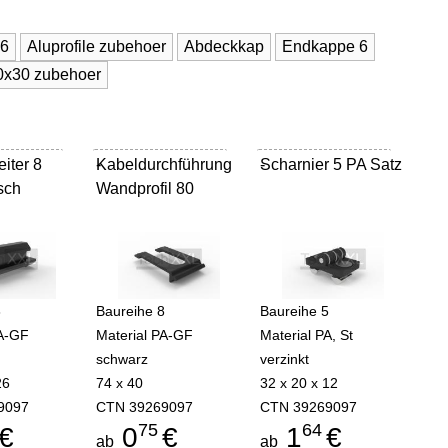
 6
Aluprofile zubehoer
Abdeckkap
Endkappe 6
60x30 zubehoer
iter 8
Kabeldurchführung
-
Scharnier 5 PA Satz
-
sch
Wandprofil 80
8
Baureihe 8
Baureihe 5
PA-GF
Material PA-GF
Material PA, St
schwarz
verzinkt
26
74 x 40
32 x 20 x 12
9097
CTN 39269097
CTN 39269097
75
64
€
0
€
1
€
ab
ab