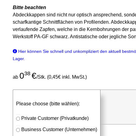
Bitte beachten
Abdeckkappen sind nicht nur optisch ansprechend, sonde
scharfkantige Schnittflächen von Profilenden. Abdeckkapp
verlaufende Zapfen, welche in die Kernbohrungen der p
Werkstoff PA-GF schwarz. Antistatische oder jegliche So
Hier können Sie schnell und unkompliziert den aktuell bestmög
Lager.
38
0
€
ab
/Stk. (0,45€ inkl. MwSt.)
günstigen Stückpreis anfragen
Please choose (bitte wählen):
⮮
Stk.
in Anfrageliste
Private Customer (Privatkunde)
Business Customer (Unternehmen)