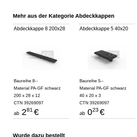
Mehr aus der Kategorie
Abdeckkappen
Abdeckkappe 8 200x28
Abdeckkappe 5 40x20
Baureihe 8--
Baureihe 5--
Material PA-GF schwarz
Material PA-GF schwarz
200 x 28 x 12
40 x 20 x 3
CTN 39269097
CTN 39269097
81
23
2
€
0
€
ab
ab
Wurde dazu bestellt