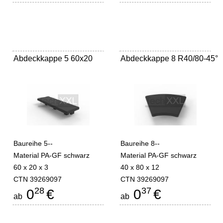
Abdeckkappe 5 60x20
Abdeckkappe 8 R40/80-45°
Baureihe 5--
Baureihe 8--
Material PA-GF schwarz
Material PA-GF schwarz
60 x 20 x 3
40 x 80 x 12
CTN 39269097
CTN 39269097
28
37
0
€
0
€
ab
ab