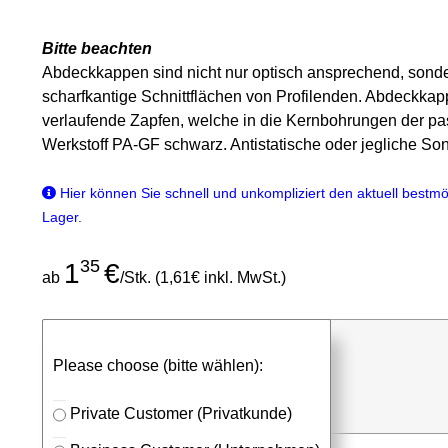
Bitte beachten
Abdeckkappen sind nicht nur optisch ansprechend, sonde
scharfkantige Schnittflächen von Profilenden. Abdeckkapp
verlaufende Zapfen, welche in die Kernbohrungen der p
Werkstoff PA-GF schwarz. Antistatische oder jegliche So
Hier können Sie schnell und unkompliziert den aktuell bestmög
Lager.
35
1
€
ab
/Stk. (1,61€ inkl. MwSt.)
günstigen Stückpreis anfragen
Please choose (bitte wählen):
⮮
Stk.
in Anfrageliste
Private Customer (Privatkunde)