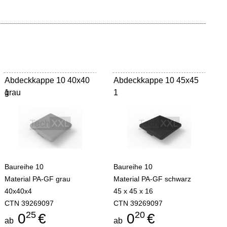
Abdeckkappe 10 40x40
Abdeckkappe 10 45x45
grau
1
1
Baureihe 10
Baureihe 10
Material PA-GF grau
Material PA-GF schwarz
40x40x4
45 x 45 x 16
CTN 39269097
CTN 39269097
25
20
0
€
0
€
ab
ab