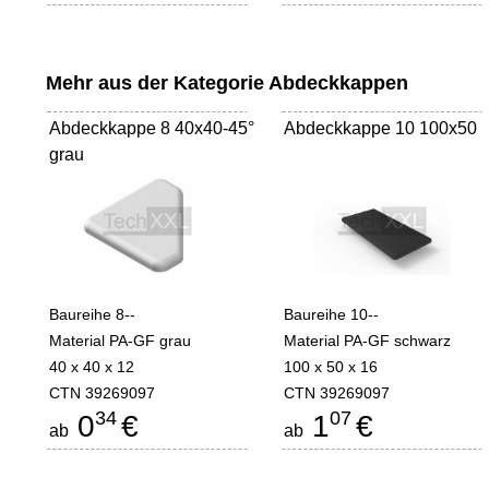
Mehr aus der Kategorie
Abdeckkappen
Abdeckkappe 8 40x40-45°
Abdeckkappe 10 100x50
grau
Baureihe 8--
Baureihe 10--
Material PA-GF grau
Material PA-GF schwarz
40 x 40 x 12
100 x 50 x 16
CTN 39269097
CTN 39269097
34
07
0
€
1
€
ab
ab