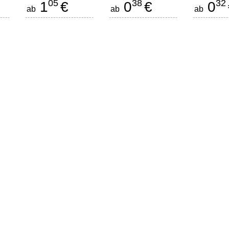
05
38
32
1
€
0
€
0
ab
ab
ab