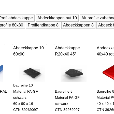
Profilabdeckkappe
Abdeckkappen nut 10
Aluprofile zubeho
rofile 80x80
Profilendkappe 8
Abdeckkappen 8
Abd
Abdeckkappe 10
-
Abdeckkappe
-
Abdeckk
-
60x90
R20x40 45°
40x40 rot
Baureihe 10
 RAL
Material PA-GF
Baureihe 5
Baureihe 
schwarz
Material PA-GF
Material P
60 x 90 x 16
schwarz
40 x 40 x 
CTN 39269097
CTN 39269097
CTN 3926