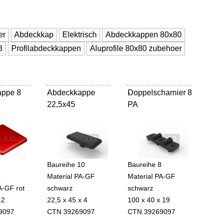
er
Abdeckkap
Elektrisch
Abdeckkappen 80x80
eck 8
Profilabdeckkappen
Aluprofile 80x80 zubehoer
appe 8
Abdeckkappe
-
Doppelscharnier 8
-
22,5x45
PA
Baureihe 10
Baureihe 8
8
Material PA-GF
Material PA-GF
A-GF rot
schwarz
schwarz
12
22,5 x 45 x 4
100 x 40 x 19
9097
CTN 39269097
CTN 39269097