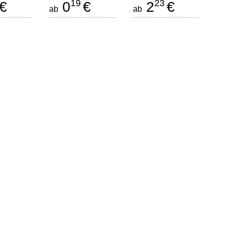
19
23
€
0
€
2
€
ab
ab