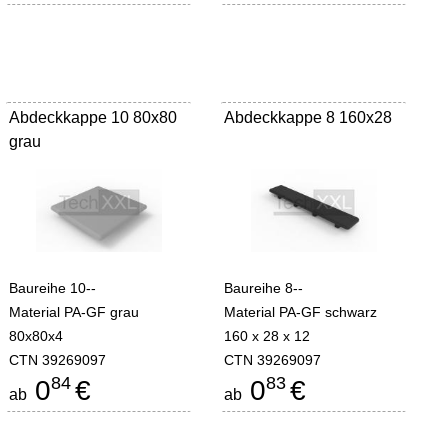
Abdeckkappe 10 80x80
Abdeckkappe 8 160x28
grau
Baureihe 10--
Baureihe 8--
Material PA-GF grau
Material PA-GF schwarz
80x80x4
160 x 28 x 12
CTN 39269097
CTN 39269097
84
83
0
€
0
€
ab
ab