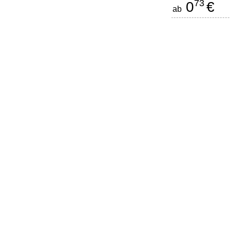
73
0
€
ab