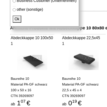
Business Customer (Unternehmen)
other (sonstige)
Ok
Ähnliche Produkte wie Abdeckkappe 10 80x80 el
Abdeckkappe 10 100x50
Abdeckkappe 22,5x45
1
1
Baureihe 10
Baureihe 10
Material PA-GF schwarz
Material PA-GF schwarz
100 x 50 x 16
22,5 x 45 x 4
CTN 39269097
CTN 39269097
07
19
1
€
0
€
ab
ab