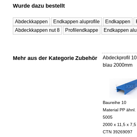
Wurde dazu bestellt
Abdeckkappen
Endkappen aluprofile
Endkappen
Abdeckkappen nut 8
Profilendkappe
Endkappen alup
Mehr aus der Kategorie
Zubehör
Abdeckprofil 10
-
blau 2000mm
Baureihe 10
Material PP ähnl.
5005
2000 x 11,5 x 7,5
CTN 39269097