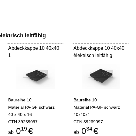
ektrisch leitfähig
Abdeckkappe 10 40x40
Abdeckkappe 10 40x40
1
elektrisch leitfähig
1
Baureihe 10
Baureihe 10
Material PA-GF schwarz
Material PA-GF schwarz
40 x 40 x 16
40x40x4
CTN 39269097
CTN 39269097
19
34
0
€
0
€
ab
ab