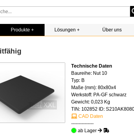
Produkte
Lösungen
Über uns
itfähig
Technische Daten
Baureihe: Nut 10
Typ: B
Maße (mm): 80x80x4
Werkstoff: PA-GF schwarz
Gewicht: 0,023 Kg
TIN:
102852
ID: S210AK808
CAD Daten
---------------
ab Lager