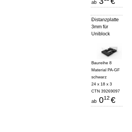
3
€
ab
Distanzplatte
-
3mm für
Uniblock
Baureihe 8
Material PA-GF
schwarz
24 x 18 x 3
CTN 39269097
12
0
€
ab