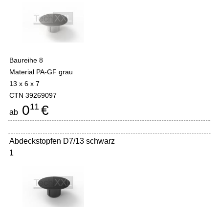
Baureihe 8
Material PA-GF grau
13 x 6 x 7
CTN 39269097
11
0
€
ab
Abdeckstopfen D7/13 schwarz
1