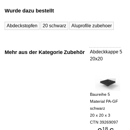
Wurde dazu bestellt
Abdeckstopfen
20 schwarz
Aluprofile zubehoer
Mehr aus der Kategorie
Zubehör
Abdeckkappe 5
-
20x20
Baureihe 5
Material PA-GF
schwarz
20 x 20 x 3
CTN 39269097
18