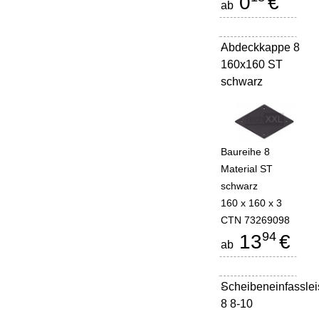
0
€
ab
Abdeckkappe 8
-
160x160 ST
schwarz
Baureihe 8
Material ST
schwarz
160 x 160 x 3
CTN 73269098
94
13
€
ab
Scheibeneinfasslei
-
8 8-10