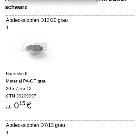
schwarz
Abdeckstopfen D13/20 grau
1
Baureihe 8
Material PA-GF grau
20 x 7,5 x 13
CTN 39269097
15
0
€
ab
Abdeckstopfen D7/13 grau
1