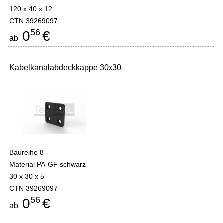
120 x 40 x 12
CTN 39269097
56
0
€
ab
Kabelkanalabdeckkappe 30x30
Baureihe 8--
Material PA-GF schwarz
30 x 30 x 5
CTN 39269097
56
0
€
ab