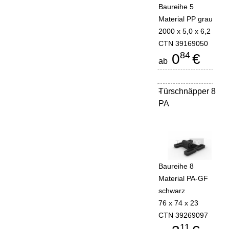
Baureihe 5
Material PP grau
2000 x 5,0 x 6,2
CTN 39169050
84
0
€
ab
Türschnäpper 8
-
PA
Baureihe 8
Material PA-GF
schwarz
76 x 74 x 23
CTN 39269097
11