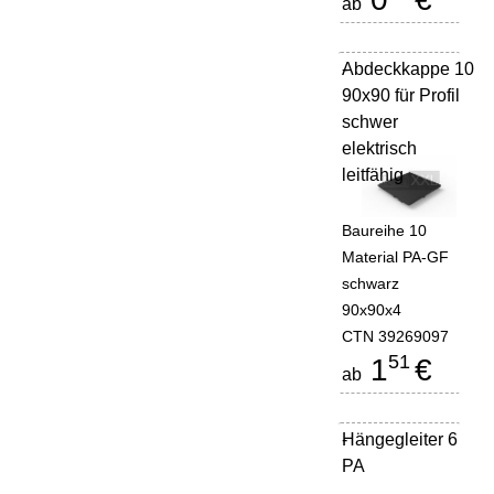
ab
Abdeckkappe 10
-
90x90 für Profil
schwer
elektrisch
leitfähig
Baureihe 10
Material PA-GF
schwarz
90x90x4
CTN 39269097
51
1
€
ab
Hängegleiter 6
-
PA