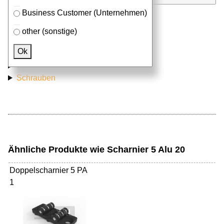
Business Customer (Unternehmen)
other (sonstige)
Passendes Zubehör
Ok
Aluprofile
Nutensteine
Schrauben
Ähnliche Produkte wie Scharnier 5 Alu 20
Doppelscharnier 5 PA
1