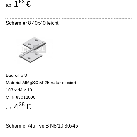
63
1
€
ab
Scharnier 8 40x40 leicht
Baureihe 8--
Material AlMgSi0,5F25 natur eloxiert
103 x 44 x 10
CTN 83012000
38
4
€
ab
Scharnier Alu Typ B N8/10 30x45