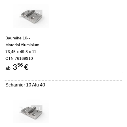
Baureihe 10--
Material Aluminium
73,45 x 49,8 x 11
CTN 76169910
56
3
€
ab
Scharnier 10 Alu 40