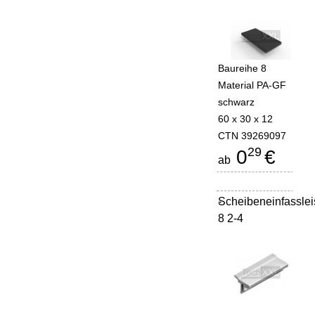
Baureihe 8
Material PA-GF
schwarz
60 x 30 x 12
CTN 39269097
29
0
€
ab
Scheibeneinfasslei
-
8 2-4