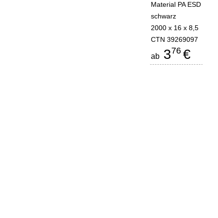
Material PA ESD
schwarz
2000 x 16 x 8,5
CTN 39269097
76
3
€
ab