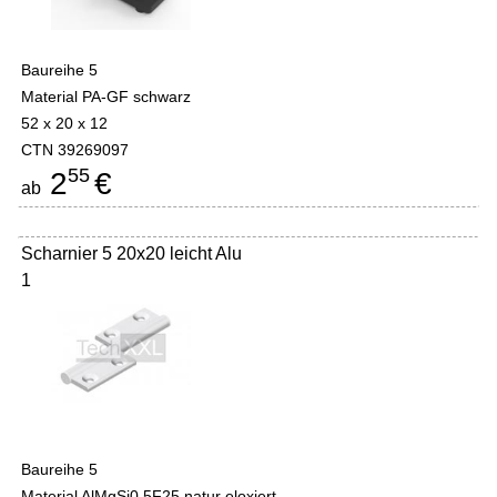
Baureihe 5
Material PA-GF schwarz
52 x 20 x 12
CTN 39269097
55
2
€
ab
Scharnier 5 20x20 leicht Alu
1
Baureihe 5
Material AlMgSi0,5F25 natur eloxiert