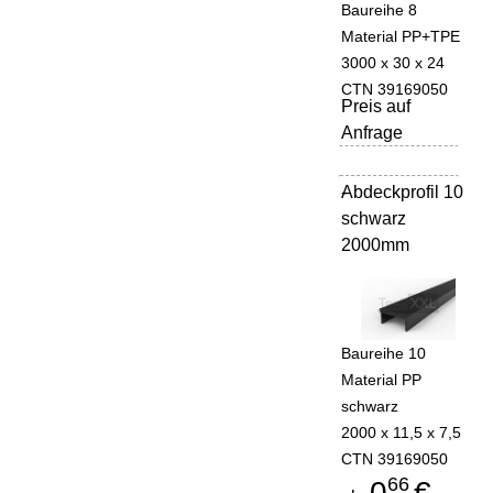
Baureihe 8
Material PP+TPE
3000 x 30 x 24
CTN 39169050
Preis auf
Anfrage
Abdeckprofil 10
-
schwarz
2000mm
Baureihe 10
Material PP
schwarz
2000 x 11,5 x 7,5
CTN 39169050
66
0
€