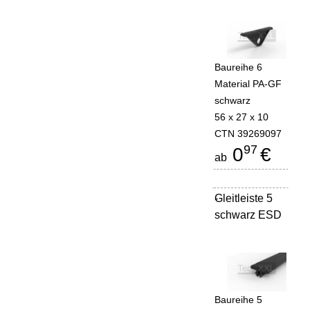
Baureihe 6
Material PA-GF
schwarz
56 x 27 x 10
CTN 39269097
97
0
€
ab
Gleitleiste 5
-
schwarz ESD
Baureihe 5