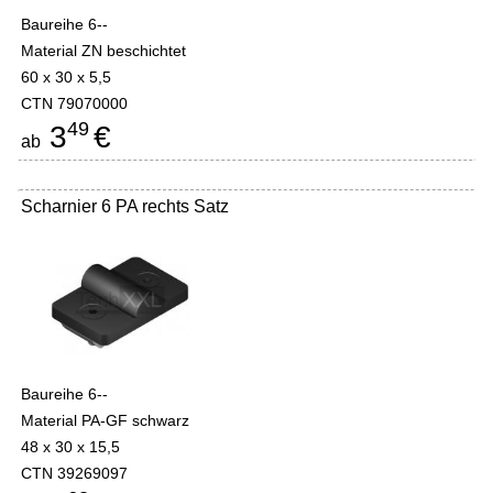
Baureihe 6--
Material ZN beschichtet
60 x 30 x 5,5
CTN 79070000
49
3
€
ab
Scharnier 6 PA rechts Satz
Baureihe 6--
Material PA-GF schwarz
48 x 30 x 15,5
CTN 39269097