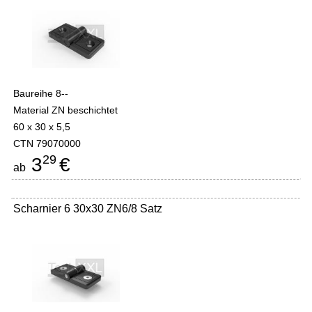
Baureihe 8--
Material ZN beschichtet
60 x 30 x 5,5
CTN 79070000
29
3
€
ab
Scharnier 6 30x30 ZN6/8 Satz