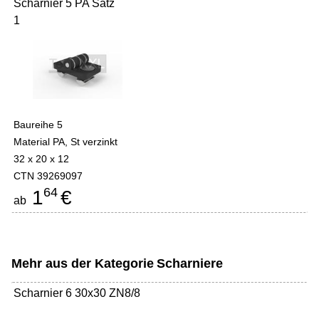
Scharnier 5 PA Satz
1
Baureihe 5
Material PA, St verzinkt
32 x 20 x 12
CTN 39269097
64
1
€
ab
Mehr aus der Kategorie
Scharniere
Scharnier 6 30x30 ZN8/8