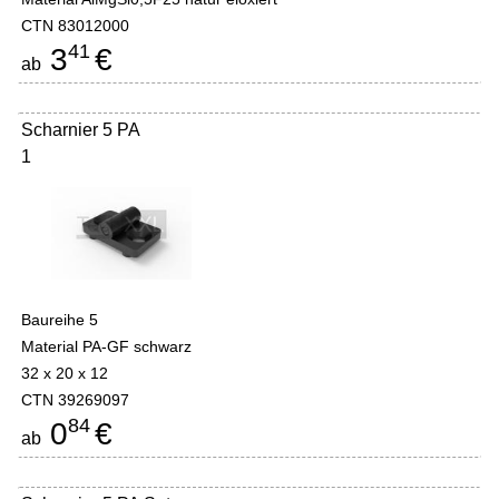
CTN 83012000
41
3
€
ab
Scharnier 5 PA
1
Baureihe 5
Material PA-GF schwarz
32 x 20 x 12
CTN 39269097
84
0
€
ab