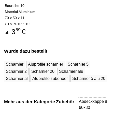
Baureihe 10--
Material Aluminium
70 x 50 x 11
CTN 76169910
59
3
€
ab
Wurde dazu bestellt
Scharnier
Aluprofile scharnier
Scharnier 5
Scharnier 2
Scharnier 20
Scharnier alu
Scharnier al
Aluprofile zubehoer
Scharnier 5 alu 20
Mehr aus der Kategorie
Zubehör
Abdeckkappe 8
-
60x30