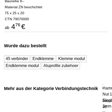
Baureihe 8--
Material ZN beschichtet
75 x 25 x 20
CTN 79070000
76
4
€
ab
Wurde dazu bestellt
45 verbinder
Endklemme
Klemme modul
Endklemme modul
Aluprofile zubehoer
Mehr aus der Kategorie
Verbindungstechnik
Hamm
-
Nut 
Steg
Baure
3mm
10