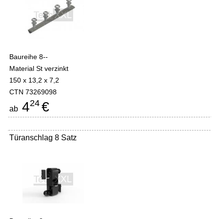
Baureihe 8--
Material St verzinkt
150 x 13,2 x 7,2
CTN 73269098
24
4
€
ab
Türanschlag 8 Satz