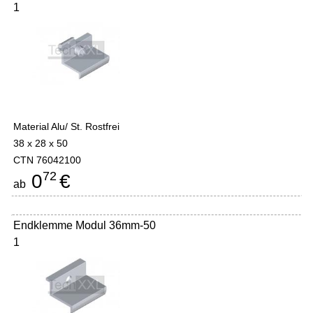
1
Material Alu/ St. Rostfrei
38 x 28 x 50
CTN 76042100
72
0
€
ab
Endklemme Modul 36mm-50
1