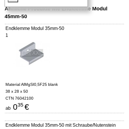
Ähnliche Produkte wie Endklemme Modul
45mm-50
Endklemme Modul 35mm-50
1
Material AlMgSI0,5F25 blank
38 x 28 x 50
CTN 76042100
35
0
€
ab
Endklemme Modul 35mm-50 mit Schraube/Nutenstein