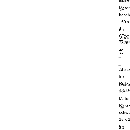
schw
Baure
Materi
besch
160 x
4
ab
CTN
92
4
7326
€
Abde
-
für
Bolz
Baure
40/4
10
Mater
PA-G
schwa
25 x 
6
ab