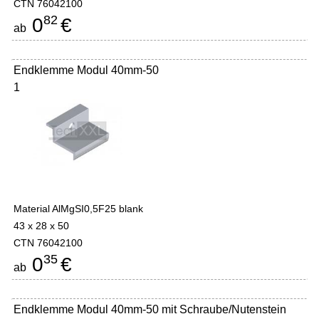
CTN 76042100
82
0
€
ab
Endklemme Modul 40mm-50
1
Material AlMgSI0,5F25 blank
43 x 28 x 50
CTN 76042100
35
0
€
ab
Endklemme Modul 40mm-50 mit Schraube/Nutenstein