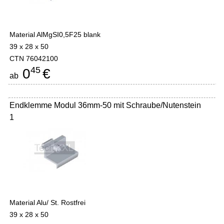
Material AlMgSI0,5F25 blank
39 x 28 x 50
CTN 76042100
45
0
€
ab
Endklemme Modul 36mm-50 mit Schraube/Nutenstein
1
Material Alu/ St. Rostfrei
39 x 28 x 50