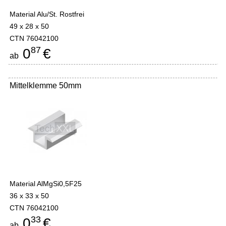
Material Alu/St. Rostfrei
49 x 28 x 50
CTN 76042100
87
0
€
ab
Mittelklemme 50mm
Material AlMgSi0,5F25
36 x 33 x 50
CTN 76042100
33
0
€
ab