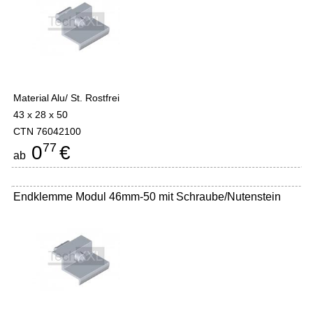
Material Alu/ St. Rostfrei
43 x 28 x 50
CTN 76042100
77
0
€
ab
Endklemme Modul 46mm-50 mit Schraube/Nutenstein