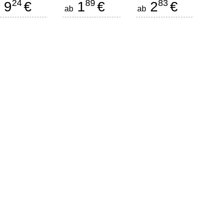
24
89
83
9
€
1
€
2
€
b
ab
ab