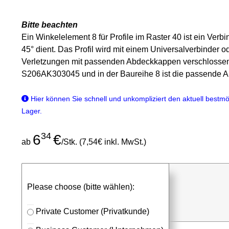
Bitte beachten
Ein Winkelelement 8 für Profile im Raster 40 ist ein Ver
45° dient. Das Profil wird mit einem Universalverbinder 
Verletzungen mit passenden Abdeckkappen verschlossen
S206AK303045 und in der Baureihe 8 ist die passende
Hier können Sie schnell und unkompliziert den aktuell bestmög
Lager.
34
6
€
ab
/Stk. (7,54€ inkl. MwSt.)
günstigen Stückpreis anfragen
Please choose (bitte wählen):
⮮
Stk.
in Anfrageliste
Private Customer (Privatkunde)