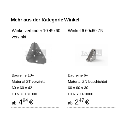
Mehr aus der Kategorie
Winkel
Winkelverbinder 10 45x60
Winkel 6 60x60 ZN
verzinkt
Baureihe 10--
Baureihe 6--
Material ST verzinkt
Material ZN beschichtet
60 x 60 x 42
60 x 60 x 30
CTN 73181900
CTN 79070000
94
47
4
€
2
€
ab
ab