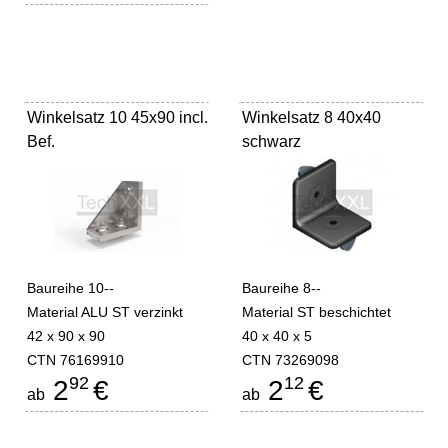
Winkelsatz 10 45x90 incl.
Winkelsatz 8 40x40
Bef.
schwarz
Baureihe 10--
Baureihe 8--
Material ALU ST verzinkt
Material ST beschichtet
42 x 90 x 90
40 x 40 x 5
CTN 76169910
CTN 73269098
92
12
2
€
2
€
ab
ab