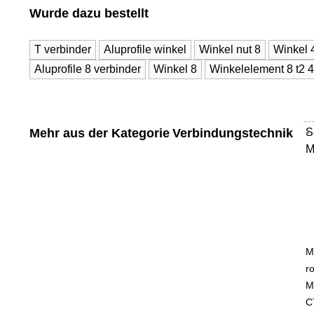
Wurde dazu bestellt
T verbinder
Aluprofile winkel
Winkel nut 8
Winkel 
Aluprofile 8 verbinder
Winkel 8
Winkelelement 8 t2 
Mehr aus der Kategorie
Verbindungstechnik
S
-
M
M
ro
M
C