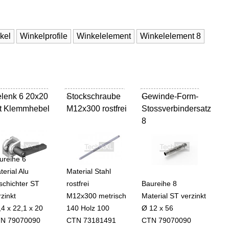
nkel
Winkelprofile
Winkelelement
Winkelelement 8
lenk 6 20x20
Stockschraube
-
Gewinde-Form-
-
t Klemmhebel
M12x300 rostfrei
Stossverbindersatz
8
ureihe 6
terial Alu
Material Stahl
schichter ST
rostfrei
Baureihe 8
rzinkt
M12x300 metrisch
Material ST verzinkt
,4 x 22,1 x 20
140 Holz 100
Ø 12 x 56
N 79070090
CTN 73181491
CTN 79070090