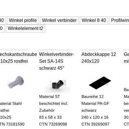
40
Winkel profile
Winkel verbinder
Winkel 8 40
Profilwi
40
Winkelelement t2
echskantschraube
Winkelverbinder-
-
Abdeckkappe 12
-
Ge
-
10x25 rostfrei
Set SA-14S
240x120
mi
schwarz 45°
Ba
Material ST
Baureihe 12
Ma
aterial Stahl
beschichtet incl.
Material PA-GF
be
stfrei
Zubehör
schwarz
ve
10x25
83 x 58 x 33
240 x 120 x 16
30
TN 73181590
CTN 73269098
CTN 39269097
CT