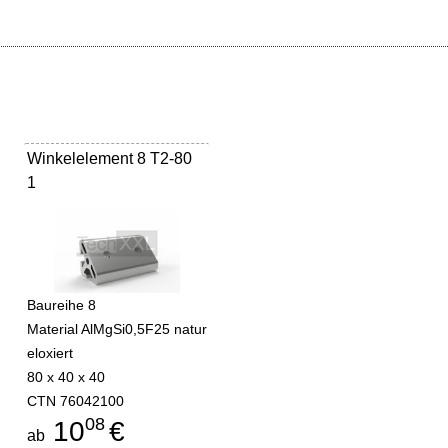
Winkelelement 8 T2-80
1
Baureihe 8
Material AlMgSi0,5F25 natur
eloxiert
80 x 40 x 40
CTN 76042100
08
10
€
ab