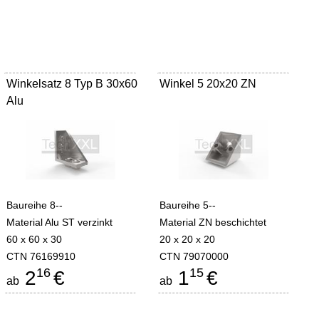
Winkelsatz 8 Typ B 30x60
Winkel 5 20x20 ZN
Alu
Baureihe 8--
Baureihe 5--
Material Alu ST verzinkt
Material ZN beschichtet
60 x 60 x 30
20 x 20 x 20
CTN 76169910
CTN 79070000
16
15
2
€
1
€
ab
ab