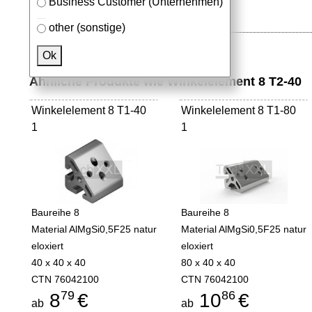
Business Customer (Unternehmen)
other (sonstige)
Ok
Ähnliche Produkte wie Winkelelement 8 T2-40
Winkelelement 8 T1-40
Winkelelement 8 T1-80
1
1
Baureihe 8
Baureihe 8
Material AlMgSi0,5F25 natur
Material AlMgSi0,5F25 natur
eloxiert
eloxiert
40 x 40 x 40
80 x 40 x 40
CTN 76042100
CTN 76042100
79
86
8
€
10
€
ab
ab