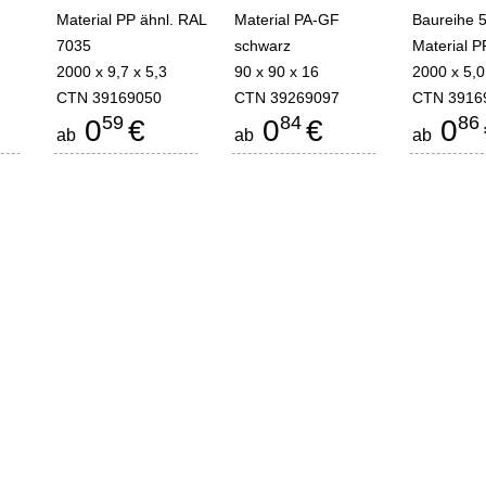
Material PP ähnl. RAL
Material PA-GF
Baureihe 
7035
schwarz
Material P
2000 x 9,7 x 5,3
90 x 90 x 16
2000 x 5,0
CTN 39169050
CTN 39269097
CTN 3916
59
84
86
0
€
0
€
0
ab
ab
ab