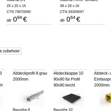
25 x 25 x 15
38 x 28 x 16
CTN 79070090
CTN 39269097
94
64
0
€
0
€
ab
ab
le zubehoer
0
Abdeckprofil 8 grau
-
Abdeckkappe 10
-
Abdeck- 
-
2000mm
90x90 für Profil
Einfasspr
ch
90x90 leicht
2000mm
Baureihe 8
Baureihe 10