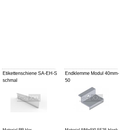
Etikettenschiene SA-EH-S
Endklemme Modul 40mm-
schmal
50
Material PP klar
Material AlMgSI0,5F25 blank