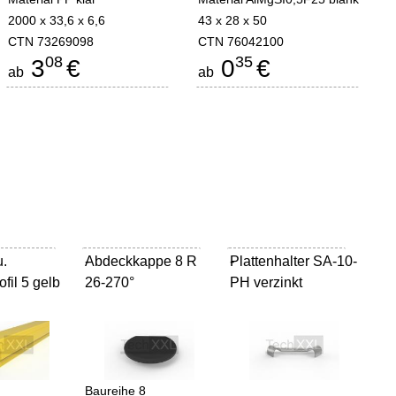
2000 x 33,6 x 6,6
43 x 28 x 50
CTN 73269098
CTN 76042100
08
35
3
€
0
€
ab
ab
u.
Abdeckkappe 8 R
-
Plattenhalter SA-10-
-
ofil 5 gelb
26-270°
PH verzinkt
Baureihe 8