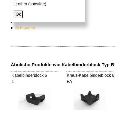
other (sonstige)
Passendes Zubehör
Ok
Aluprofile
Hammermuttern
Schrauben
Ähnliche Produkte wie Kabelbinderblock Typ B
Kabelbinderblock 6
Kreuz-Kabelbinderblock 6
1
PA
1