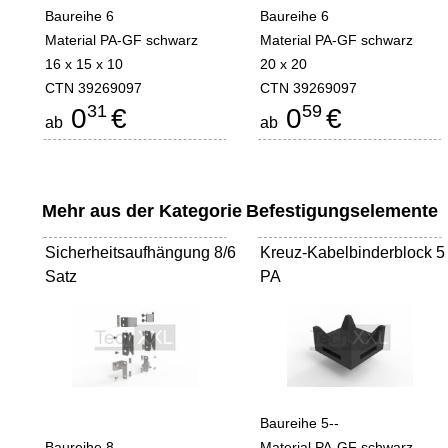
Baureihe 6
Baureihe 6
Material PA-GF schwarz
Material PA-GF schwarz
16 x 15 x 10
20 x 20
CTN 39269097
CTN 39269097
31
59
0
€
0
€
ab
ab
Mehr aus der Kategorie
Befestigungselemente
Sicherheitsaufhängung 8/6
Kreuz-Kabelbinderblock 5
Satz
PA
Baureihe 5--
Baureihe 8--
Material PA-GF schwarz