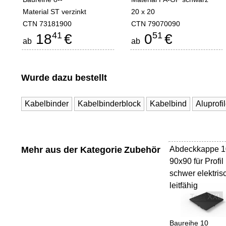
Material ST verzinkt
20 x 20
CTN 73181900
CTN 79070090
41
51
18
€
0
€
ab
ab
Wurde dazu bestellt
Kabelbinder
Kabelbinderblock
Kabelbind
Aluprofi
Mehr aus der Kategorie
Zubehör
Abdeckkappe 1
-
90x90 für Profil
schwer elektris
leitfähig
Baureihe 10