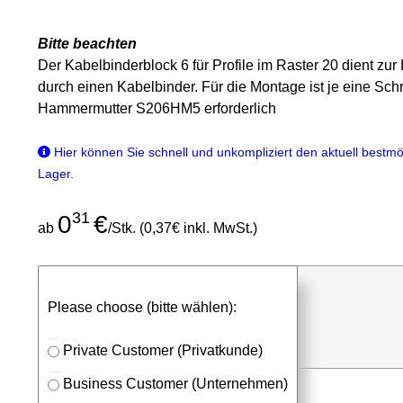
Bitte beachten
Der Kabelbinderblock 6 für Profile im Raster 20 dient zur
durch einen Kabelbinder. Für die Montage ist je eine 
Hammermutter S206HM5 erforderlich
Hier können Sie schnell und unkompliziert den aktuell bestmög
Lager.
31
0
€
ab
/Stk. (0,37€ inkl. MwSt.)
günstigen Stückpreis anfragen
Please choose (bitte wählen):
⮮
Stk.
in Anfrageliste
Private Customer (Privatkunde)
Business Customer (Unternehmen)