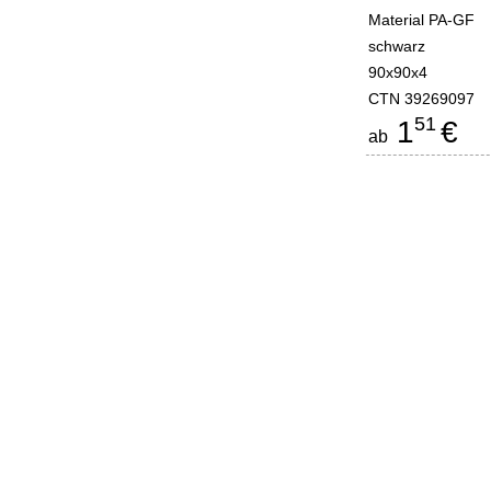
Material PA-GF
schwarz
90x90x4
CTN 39269097
51
1
€
ab