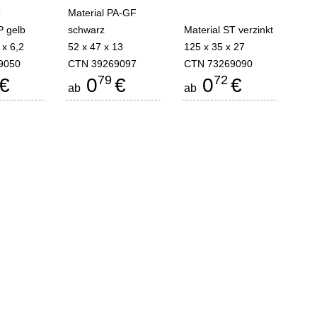
5
Material PA-GF
P gelb
schwarz
Material ST verzinkt
 x 6,2
52 x 47 x 13
125 x 35 x 27
9050
CTN 39269097
CTN 73269090
79
72
€
0
€
0
€
ab
ab