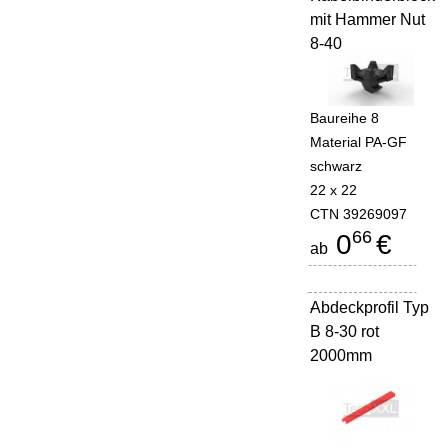
mit Hammer Nut
8-40
Baureihe 8
Material PA-GF
schwarz
22 x 22
CTN 39269097
66
0
€
ab
Abdeckprofil Typ
-
B 8-30 rot
2000mm