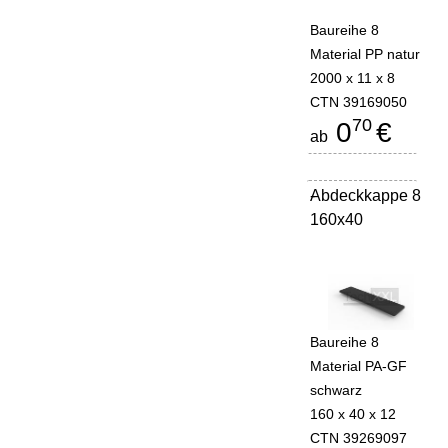
Baureihe 8
Material PP natur
2000 x 11 x 8
CTN 39169050
70
0
€
ab
Abdeckkappe 8
-
160x40
Baureihe 8
Material PA-GF
schwarz
160 x 40 x 12
CTN 39269097