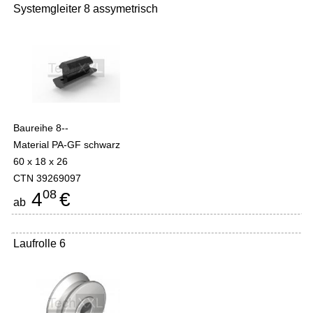
Systemgleiter 8 assymetrisch
Baureihe 8--
Material PA-GF schwarz
60 x 18 x 26
CTN 39269097
08
4
€
ab
Laufrolle 6