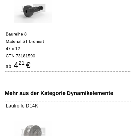
Baureihe 8
Material ST brüniert
47 x 12
CTN 73181590
21
4
€
ab
Mehr aus der Kategorie
Dynamikelemente
Laufrolle D14K