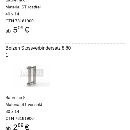
Baureihe 8
Material ST rostfrei
40 x 14
CTN 73181900
09
5
€
ab
Bolzen Stossverbindersatz 8 80
1
Baureihe 8
Material ST verzinkt
80 x 14
CTN 73181900
89
2
€
ab