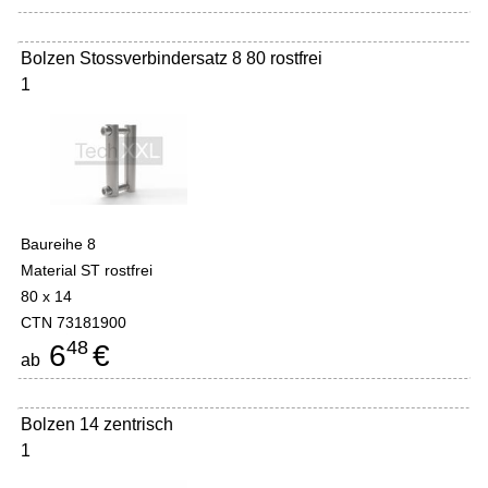
Bolzen Stossverbindersatz 8 80 rostfrei
1
Baureihe 8
Material ST rostfrei
80 x 14
CTN 73181900
48
6
€
ab
Bolzen 14 zentrisch
1