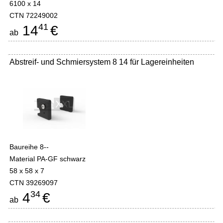
6100 x 14
CTN 72249002
41
14
€
ab
Abstreif- und Schmiersystem 8 14 für Lagereinheiten
Baureihe 8--
Material PA-GF schwarz
58 x 58 x 7
CTN 39269097
34
4
€
ab