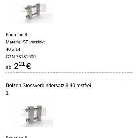
Baureihe 8
Material ST verzinkt
40 x 14
CTN 73181900
21
2
€
ab
Bolzen Stossverbindersatz 8 40 rostfrei
1