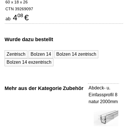
60 x 18 x 26
CTN 39269097
08
4
€
ab
Wurde dazu bestellt
Zentrisch
Bolzen 14
Bolzen 14 zentrisch
Bolzen 14 exzentrisch
Mehr aus der Kategorie
Zubehör
Abdeck- u.
-
Einfassprofil 8
natur 2000mm