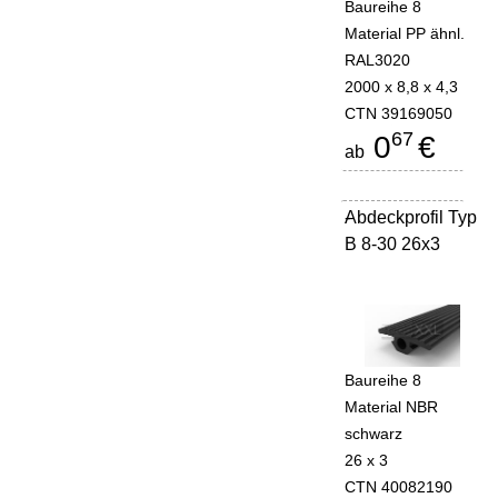
Baureihe 8
Material PP ähnl.
RAL3020
2000 x 8,8 x 4,3
CTN 39169050
67
0
€
ab
Abdeckprofil Typ
-
B 8-30 26x3
Baureihe 8
Material NBR
schwarz
26 x 3
CTN 40082190