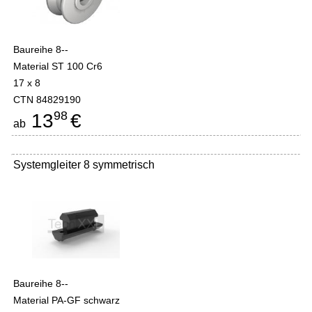
Baureihe 8--
Material ST 100 Cr6
17 x 8
CTN 84829190
98
13
€
ab
Systemgleiter 8 symmetrisch
Baureihe 8--
Material PA-GF schwarz