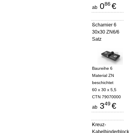
86
0
€
ab
Scharnier 6
-
30x30 ZN6/6
Satz
Baureihe 6
Material ZN
beschichtet
60 x 30 x 5,5
CTN 79070000
49
3
€
ab
Kreuz-
-
Kabelbinderblock