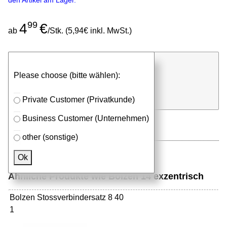
den Artikel am Lager.
99
4
€
ab
/Stk. (5,94€ inkl. MwSt.)
günstigen Stückpreis anfragen
Please choose (bitte wählen):
⮮
Stk.
in Anfrageliste
Private Customer (Privatkunde)
Business Customer (Unternehmen)
other (sonstige)
Ok
Ähnliche Produkte wie Bolzen 14 exzentrisch
Bolzen Stossverbindersatz 8 40
1