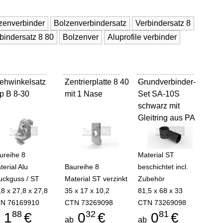
zenverbinder
Bolzenverbindersatz
Verbindersatz 8
bindersatz 8 80
Bolzenver
Aluprofile verbinder
ehwinkelsatz
Zentrierplatte 8 40
-
Grundverbinder-
-
p B 8-30
mit 1 Nase
Set SA-10S
schwarz mit
Gleitring aus PA
ureihe 8
Material ST
terial Alu
Baureihe 8
beschichtet incl.
uckguss / ST
Material ST verzinkt
Zubehör
,8 x 27,8 x 27,8
35 x 17 x 10,2
81,5 x 68 x 33
N 76169910
CTN 73269098
CTN 73269098
88
32
81
1
€
0
€
0
€
b
ab
ab