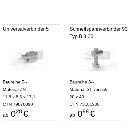
Universalverbinder 5
Schnellspannverbinder 90°
Typ B 8-30
Baureihe 5--
Baureihe 8--
Material ZN
Material ST verzinkt
11,8 x 8,6 x 17,1
20 x 40
CTN 79070090
CTN 73181900
28
98
0
€
0
€
ab
ab