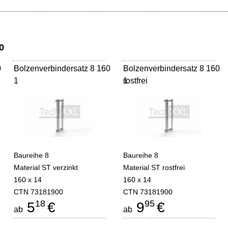
0
0
Bolzenverbindersatz 8 160
Bolzenverbindersatz 8 160
1
rostfrei
1
Baureihe 8
Baureihe 8
Material ST verzinkt
Material ST rostfrei
160 x 14
160 x 14
CTN 73181900
CTN 73181900
18
95
5
€
9
€
ab
ab