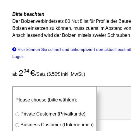
Bitte beachten
Der Bolzenverbindersatz 80 Nut 8 ist für Profile der Bau
Bolzen einsetzen zu können, muss zuerst im Abstand vo
Anschliessend wird der Bolzen mittels zweier Schrauben 
Hier können Sie schnell und unkompliziert den aktuell bestmög
Lager.
94
2
€
ab
/Satz (3,50€ inkl. MwSt.)
günstigen Stückpreis anfragen
Please choose (bitte wählen):
⮮
Satz
in Anfrageliste
Private Customer (Privatkunde)
Business Customer (Unternehmen)