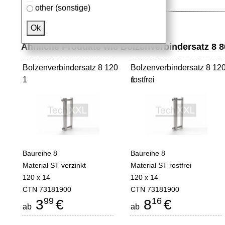
other (sonstige)
Ok
Ähnliche Produkte wie Bolzenverbindersatz 8 8
Bolzenverbindersatz 8 120
Bolzenverbindersatz 8 12
1
rostfrei
1
Baureihe 8
Baureihe 8
Material ST verzinkt
Material ST rostfrei
120 x 14
120 x 14
CTN 73181900
CTN 73181900
99
16
3
€
8
€
ab
ab