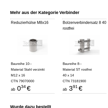
Mehr aus der Kategorie
Verbinder
Reduzierhülse M8x16
Bolzenverbindersatz 8 40
rostfrei
Baureihe 10--
Baureihe 8--
Material Stahl verzinkt
Material ST rostfrei
M12 x 16
40 x 14
CTN 79070000
CTN 73181900
34
91
0
€
3
€
ab
ab
Wurde dazu bestellt