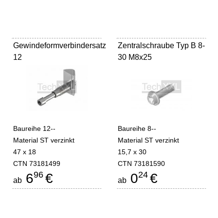
Gewindeformverbindersatz
Zentralschraube Typ B 8-
12
30 M8x25
Baureihe 12--
Baureihe 8--
Material ST verzinkt
Material ST verzinkt
47 x 18
15,7 x 30
CTN 73181499
CTN 73181590
96
24
6
€
0
€
ab
ab