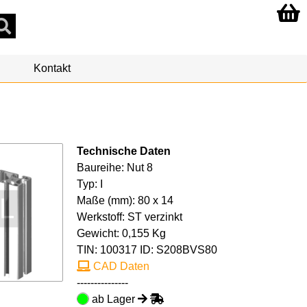
Kontakt
Technische Daten
Baureihe: Nut 8
Typ: I
Maße (mm): 80 x 14
Werkstoff: ST verzinkt
Gewicht: 0,155 Kg
TIN:
100317
ID: S208BVS80
CAD Daten
---------------
ab Lager