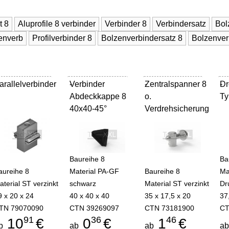
t 8
Aluprofile 8 verbinder
Verbinder 8
Verbindersatz
Bol
enverb
Profilverbinder 8
Bolzenverbindersatz 8
Bolzenver
arallelverbinder
Verbinder
-
Zentralspanner 8
-
Dr
-
Abdeckkappe 8
o.
Ty
40x40-45°
Verdrehsicherung
Baureihe 8
Ba
aureihe 8
Material PA-GF
Baureihe 8
Ma
aterial ST verzinkt
schwarz
Material ST verzinkt
Dr
9 x 20 x 24
40 x 40 x 40
35 x 17,5 x 20
37
TN 79070090
CTN 39269097
CTN 73181900
CT
91
36
46
10
€
0
€
1
€
b
ab
ab
a