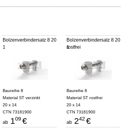
Bolzenverbindersatz 8 20
Bolzenverbindersatz 8 20
1
rostfrei
1
Baureihe 8
Baureihe 8
Material ST verzinkt
Material ST rostfrei
20 x 14
20 x 14
CTN 73181900
CTN 73181900
09
42
1
€
2
€
ab
ab