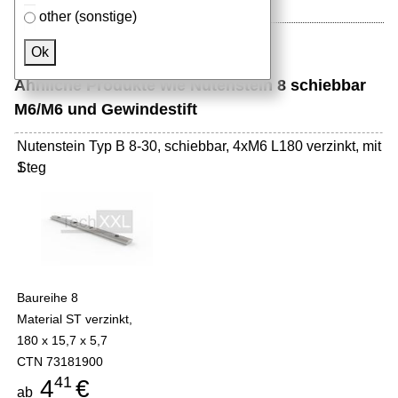
other (sonstige)
Ok
Ähnliche Produkte wie Nutenstein 8 schiebbar
M6/M6 und Gewindestift
Nutenstein Typ B 8-30, schiebbar, 4xM6 L180 verzinkt, mit
Steg
1
Baureihe 8
Material ST verzinkt,
180 x 15,7 x 5,7
CTN 73181900
41
4
€
ab