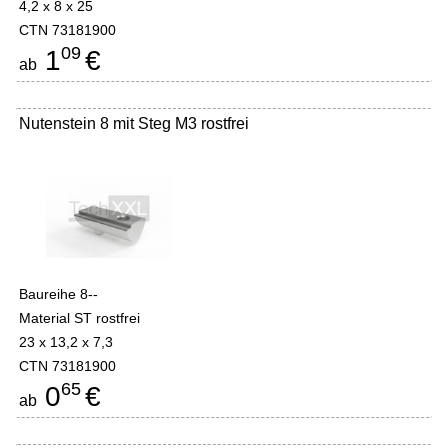
4,2 x 8 x 25
CTN 73181900
09
1
€
ab
Nutenstein 8 mit Steg M3 rostfrei
Baureihe 8--
Material ST rostfrei
23 x 13,2 x 7,3
CTN 73181900
65
0
€
ab