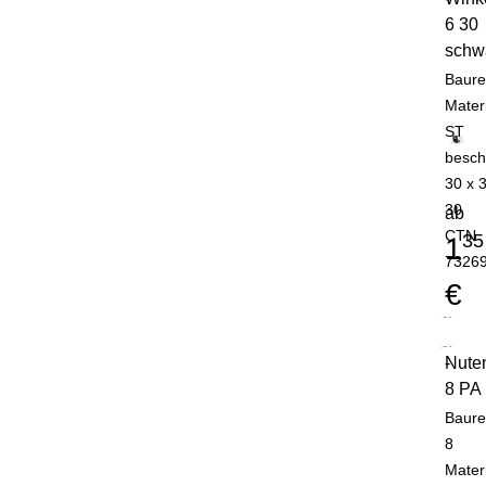
6 30
schw
Baure
Mater
ST
besch
30 x 
30
ab
CTN
35
1
7326
€
Nute
-
8 PA
Baure
8
Mater