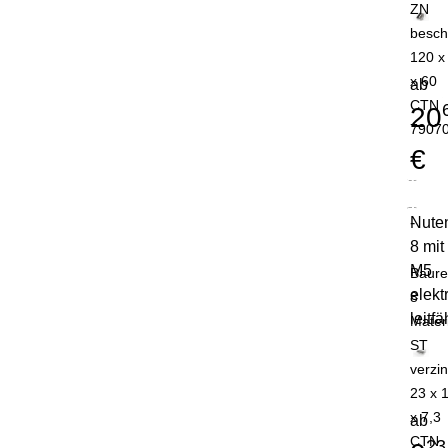
ZN
besch
120 x
x 60
ab
CTN
20
7907
€
Nute
-
8 mit
M5
Baure
elekt
8
leitfä
Mater
ST
verzin
23 x 
x 7,3
ab
CTN
23