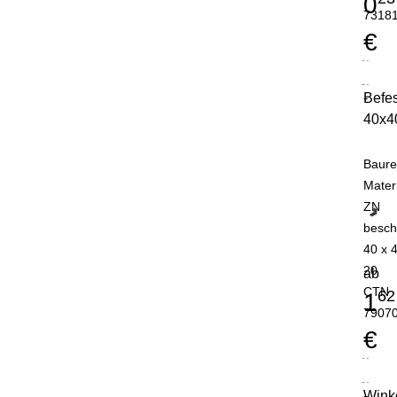
0
7318
€
Befe
-
40x4
Baure
Mater
ZN
besch
40 x 
20
ab
CTN
62
1
7907
€
Wink
-