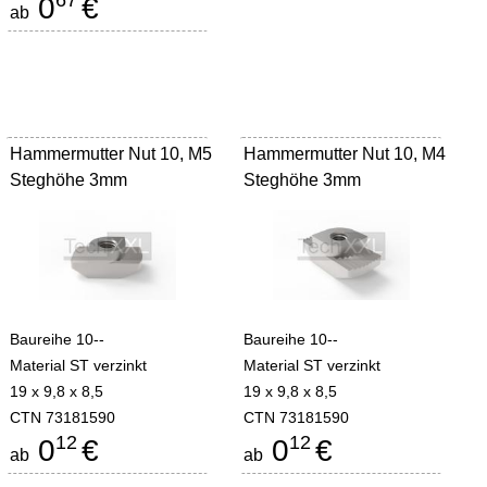
67
0
€
ab
Hammermutter Nut 10, M5
Hammermutter Nut 10, M4
Steghöhe 3mm
Steghöhe 3mm
Baureihe 10--
Baureihe 10--
Material ST verzinkt
Material ST verzinkt
19 x 9,8 x 8,5
19 x 9,8 x 8,5
CTN 73181590
CTN 73181590
12
12
0
€
0
€
ab
ab