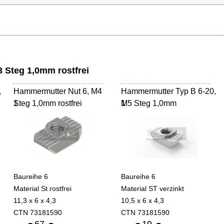
 Steg 1,0mm rostfrei
,
Hammermutter Nut 6, M4
Hammermutter Typ B 6-20,
Steg 1,0mm rostfrei
1
M5 Steg 1,0mm
1
Baureihe 6
Baureihe 6
Material St rostfrei
Material ST verzinkt
11,3 x 6 x 4,3
10,5 x 6 x 4,3
CTN 73181590
CTN 73181590