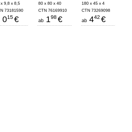
 x 9,8 x 8,5
80 x 80 x 40
180 x 45 x 4
N 73181590
CTN 76169910
CTN 73269098
15
98
42
0
€
1
€
4
€
b
ab
ab