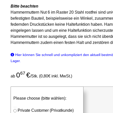
Bitte beachten
Hammermuttern Nut 6 im Raster 20 Stahl rostfrei sind u
befestigten Bauteil, beispielsweise ein Winkel, zusamme
federnden Druckstücken keine Haltefunktion haben. Hamme
eingelegen lassen und um eine Haltefunktion sicherzust
Hammermutter ist so ausgelegt, dass sie sich nicht über
Hammermuttern zudem einen festen Halt und zerstören di
Hier können Sie schnell und unkompliziert den aktuell bestmög
Lager.
67
0
€
ab
/Stk. (0,80€ inkl. MwSt.)
günstigen Stückpreis anfragen
Please choose (bitte wählen):
⮮
Stk.
in Anfrageliste
Private Customer (Privatkunde)