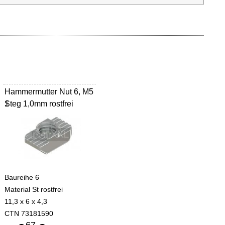
Hammermutter Nut 6, M5
Steg 1,0mm rostfrei
1
Baureihe 6
Material St rostfrei
11,3 x 6 x 4,3
CTN 73181590