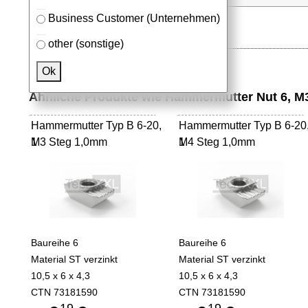
Business Customer (Unternehmen)
other (sonstige)
Ok
Ähnliche Produkte wie Hammermutter Nut 6, M3
Hammermutter Typ B 6-20,
Hammermutter Typ B 6-20
M3 Steg 1,0mm
1
M4 Steg 1,0mm
1
Baureihe 6
Baureihe 6
Material ST verzinkt
Material ST verzinkt
10,5 x 6 x 4,3
10,5 x 6 x 4,3
CTN 73181590
CTN 73181590