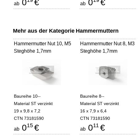
19
19
0
€
0
€
ab
ab
Mehr aus der Kategorie
Hammermuttern
Hammermutter Nut 10, M5
Hammermutter Nut 8, M3
Steghöhe 1,7mm
Steghöhe 1,7mm
Baureihe 10--
Baureihe 8--
Material ST verzinkt
Material ST verzinkt
19 x 9,8 x 7,2
16 x 7,9 x 6,4
CTN 73181590
CTN 73181590
15
11
0
€
0
€
ab
ab