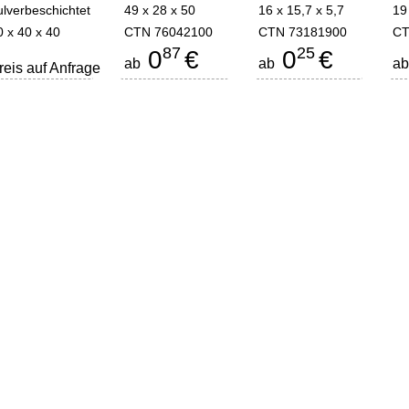
ulverbeschichtet
49 x 28 x 50
16 x 15,7 x 5,7
19
0 x 40 x 40
CTN 76042100
CTN 73181900
CT
87
25
0
€
0
€
ab
ab
a
reis auf Anfrage