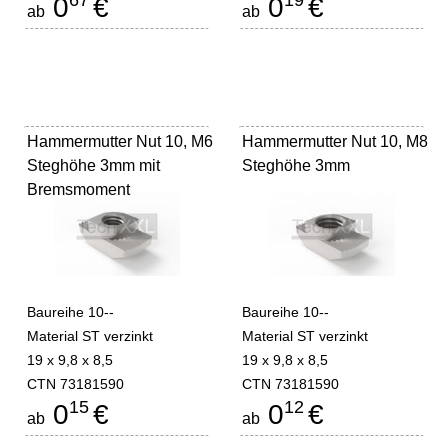
67
19
0
€
0
€
ab
ab
Hammermutter Nut 10, M6
Hammermutter Nut 10, M8
Steghöhe 3mm mit
Steghöhe 3mm
Bremsmoment
Baureihe 10--
Baureihe 10--
Material ST verzinkt
Material ST verzinkt
19 x 9,8 x 8,5
19 x 9,8 x 8,5
CTN 73181590
CTN 73181590
15
12
0
€
0
€
ab
ab