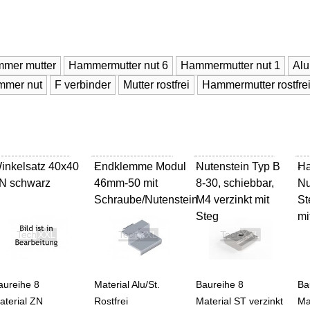
mer mutter
Hammermutter nut 6
Hammermutter nut 1
Alu
mmer nut
F verbinder
Mutter rostfrei
Hammermutter rostfre
inkelsatz 40x40
Endklemme Modul
-
Nutenstein Typ B
-
Ha
-
N schwarz
46mm-50 mit
8-30, schiebbar,
Nu
Schraube/Nutenstein
M4 verzinkt mit
S
Steg
mi
aureihe 8
Material Alu/St.
Baureihe 8
Ba
aterial ZN
Rostfrei
Material ST verzinkt
Ma