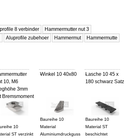
profile 8 verbinder
Hammermutter nut 3
i
Aluprofile zubehoer
Hammermut
Hammermutte
mmermutter
Winkel 10 40x80
-
Lasche 10 45 x
-
t 10, M6
180 schwarz Satz
teghöhe 3mm
t Bremsmoment
Baureihe 10
Baureihe 10
ureihe 10
Material
Material ST
terial ST verzinkt
Aluminiumdruckguss
beschichtet