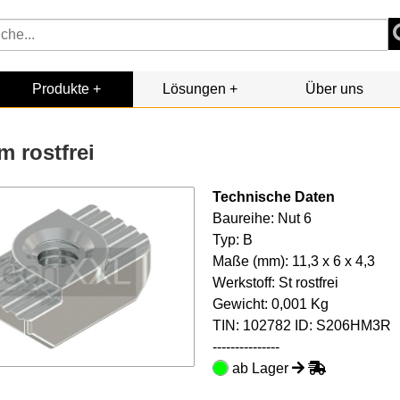
Produkte
Lösungen
Über uns
 rostfrei
Technische Daten
Baureihe: Nut 6
Typ: B
Maße (mm): 11,3 x 6 x 4,3
Werkstoff: St rostfrei
Gewicht: 0,001 Kg
TIN:
102782
ID: S206HM3R
---------------
ab Lager