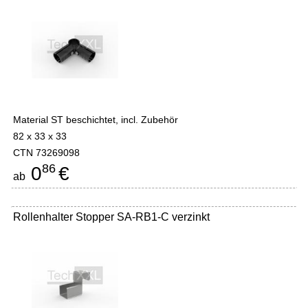
Material ST beschichtet, incl. Zubehör
82 x 33 x 33
CTN 73269098
86
0
€
ab
Rollenhalter Stopper SA-RB1-C verzinkt