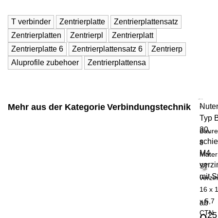
T verbinder
Zentrierplatte
Zentrierplattensatz
Zentrierplatten
Zentrierpl
Zentrierplatt
Zentrierplatte 6
Zentrierplattensatz 6
Zentrierp
Aluprofile zubehoer
Zentrierplattensa
Mehr aus der Kategorie
Verbindungstechnik
Nute
-
Typ B
30,
Baure
schie
8
M4
Mater
verzi
ST
mit S
verzin
16 x 
x 5,7
ab
CTN
25