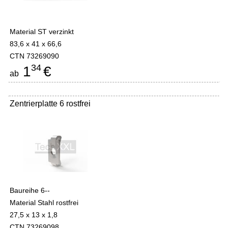
Material ST verzinkt
83,6 x 41 x 66,6
CTN 73269090
34
1
€
ab
Zentrierplatte 6 rostfrei
Baureihe 6--
Material Stahl rostfrei
27,5 x 13 x 1,8
CTN 73269098