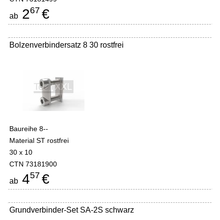
67
2
€
ab
Bolzenverbindersatz 8 30 rostfrei
Baureihe 8--
Material ST rostfrei
30 x 10
CTN 73181900
57
4
€
ab
Grundverbinder-Set SA-2S schwarz