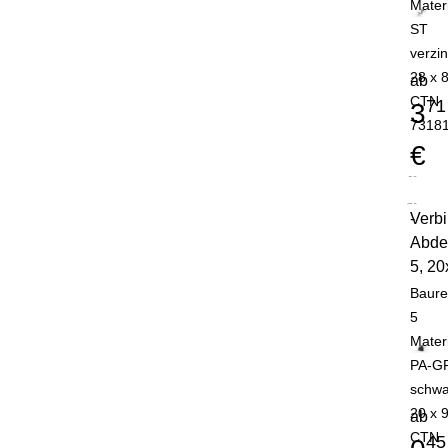
Mater
ST
verzin
28 x 
ab
CTN
71
3
7318
€
Verb
-
Abde
5, 20
Baure
5
Mater
PA-G
schwa
20 x 
ab
CTN
45