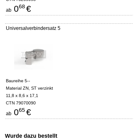
68
0
€
ab
Universalverbindersatz 5
Baureihe 5--
Material ZN, ST verzinkt
11,8 x 8,6 x 17,1
CTN 79070090
65
0
€
ab
Wurde dazu bestellt