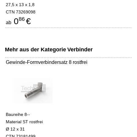
27,5 x 13 x 1,8
CTN 73269098
86
0
€
ab
Mehr aus der Kategorie
Verbinder
Gewinde-Formverbindersatz 8 rostfrei
Baureihe 8--
Material ST rostfrei
Ø 12 x 31
CTN 73181499