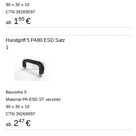
90 x 30 x 10
CTN 39269097
55
1
€
ab
Handgriff 5 PA80 ESD Satz
1
Baureihe 5
Material PA-ESD ST verzinkt
90 x 30 x 10
CTN 39269097
47
2
€
ab