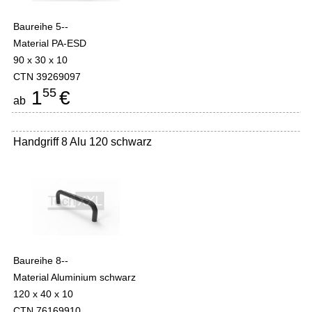
Baureihe 5--
Material PA-ESD
90 x 30 x 10
CTN 39269097
55
1
€
ab
Handgriff 8 Alu 120 schwarz
Baureihe 8--
Material Aluminium schwarz
120 x 40 x 10
CTN 76169910