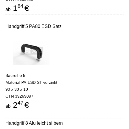
84
1
€
ab
Handgriff 5 PA80 ESD Satz
Baureihe 5--
Material PA-ESD ST verzinkt
90 x 30 x 10
CTN 39269097
47
2
€
ab
Handgriff 8 Alu leicht silbern