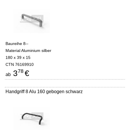
Baureihe 8--
Material Aluminium silber
180 x 39 x 15
CTN 76169910
78
3
€
ab
Handgriff 8 Alu 160 gebogen schwarz