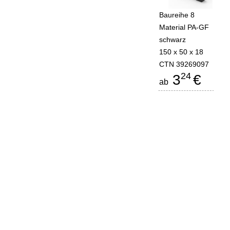
Baureihe 8
Material PA-GF
schwarz
150 x 50 x 18
CTN 39269097
24
3
€
ab