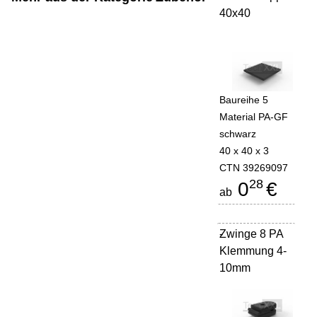
40x40
Baureihe 5
Material PA-GF
schwarz
40 x 40 x 3
CTN 39269097
28
0
€
ab
Zwinge 8 PA
-
Klemmung 4-
10mm