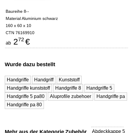
Baureihe 8--
Material Aluminium schwarz
160 x 60 x 10
CTN 76169910
72
2
€
ab
Wurde dazu bestellt
Handgriffe
Handgriff
Kunststoff
Handgriffe kunststoff
Handgriffe 8
Handgriffe 5
Handgriffe 5 pa80
Aluprofile zubehoer
Handgriffe pa
Handgriffe pa 80
Mehr aus der Kategorie
Zubehör
Abdeckkappe 5
-