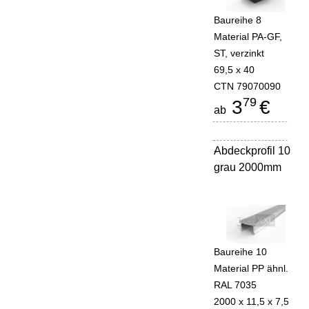
Baureihe 8
Material PA-GF,
ST, verzinkt
69,5 x 40
CTN 79070090
79
3
€
ab
Abdeckprofil 10
-
grau 2000mm
Baureihe 10
Material PP ähnl.
RAL 7035
2000 x 11,5 x 7,5