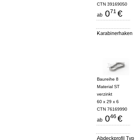
CTN 39169050
71
0
€
ab
Karabinerhaken
-
Baureihe 8
Material ST
verzinkt
60 x 29 x 6
CTN 76169990
46
0
€
ab
Abdeckprofil Typ
-