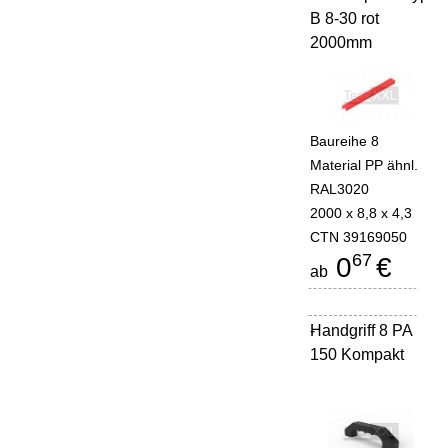
B 8-30 rot
2000mm
Baureihe 8
Material PP ähnl.
RAL3020
2000 x 8,8 x 4,3
CTN 39169050
67
0
€
ab
Handgriff 8 PA
-
150 Kompakt