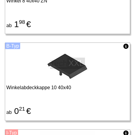
Winkel 8 40x40 ZN
98
1
€
ab
B-Typ
Winkelabdeckkappe 10 40x40
21
0
€
ab
I-Typ