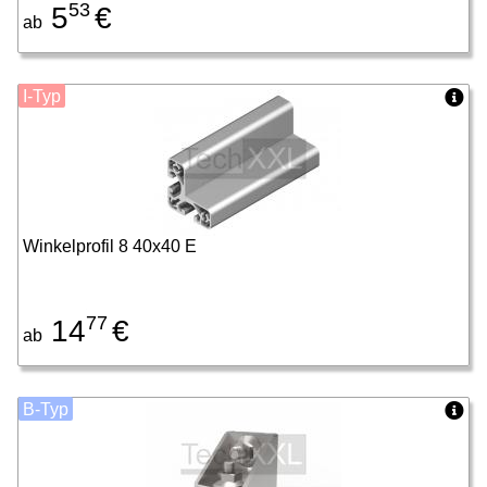
53
5
€
ab
I-Typ
Winkelprofil 8 40x40 E
77
14
€
ab
B-Typ