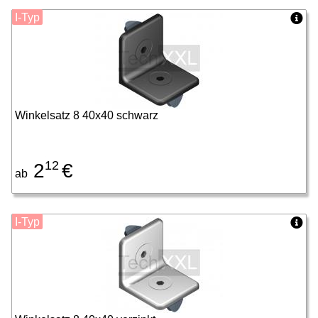
I-Typ
Winkelsatz 8 40x40 schwarz
12
2
€
ab
I-Typ