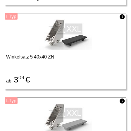
I-Typ
Winkelsatz 5 40x40 ZN
09
3
€
ab
I-Typ