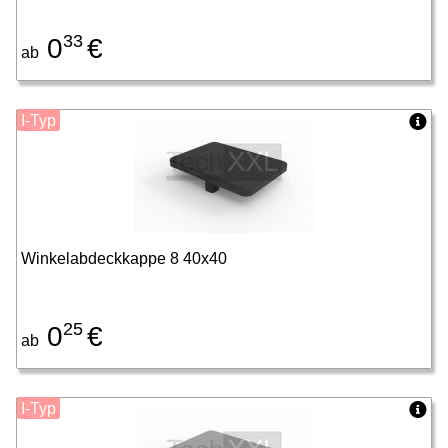
33
0
€
ab
I-Typ
Winkelabdeckkappe 8 40x40
25
0
€
ab
I-Typ