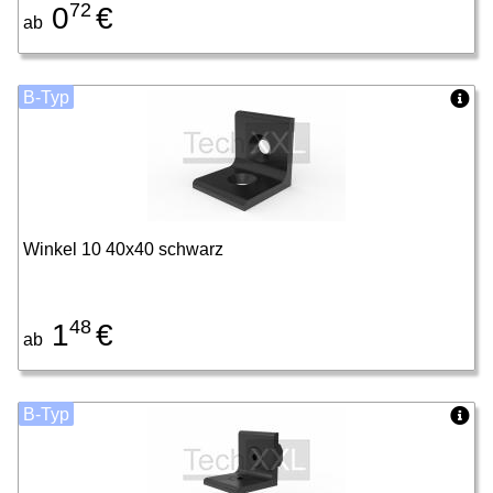
72
0
€
ab
B-Typ
Winkel 10 40x40 schwarz
48
1
€
ab
B-Typ