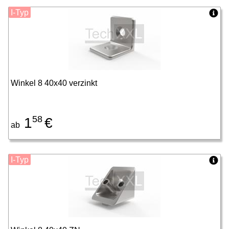
I-Typ
Winkel 8 40x40 verzinkt
58
1
€
ab
I-Typ