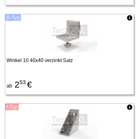
B-Typ
Winkel 10 40x40 verzinkt Satz
53
2
€
ab
I-Typ