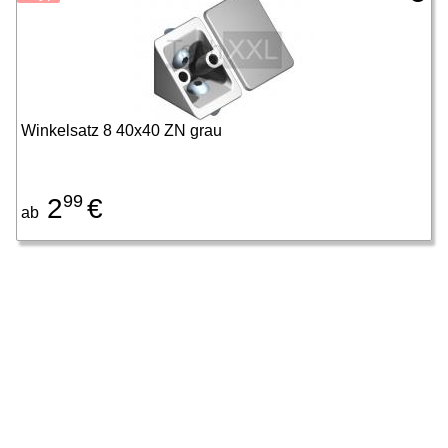
Winkelsatz 8 40x40 ZN grau
99
2
€
ab