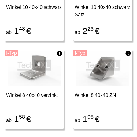
Winkel 10 40x40 schwarz
Winkel 10 40x40 schwarz
Satz
48
23
1
€
2
€
ab
ab
I-Typ
I-Typ
Winkel 8 40x40 verzinkt
Winkel 8 40x40 ZN
58
98
1
€
1
€
ab
ab