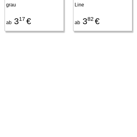
grau
Line
17
82
3
€
3
€
ab
ab