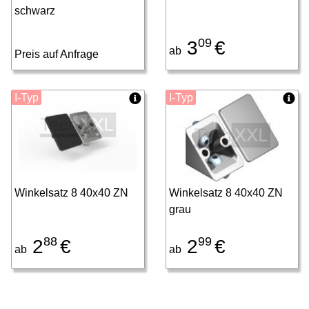
schwarz
09
3
€
ab
Preis auf Anfrage
I-Typ
I-Typ
Winkelsatz 8 40x40 ZN
Winkelsatz 8 40x40 ZN
grau
88
99
2
€
2
€
ab
ab