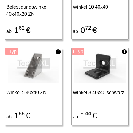
Befestigungswinkel
Winkel 10 40x40
40x40x20 ZN
62
72
1
€
0
€
ab
ab
I-Typ
I-Typ
Winkel 5 40x40 ZN
Winkel 8 40x40 schwarz
88
44
1
€
1
€
ab
ab