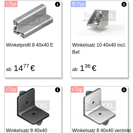
I-Typ
B-Typ
Winkelprofil 8 40x40 E
Winkelsatz 10 40x40 incl.
Bef.
77
36
14
€
1
€
ab
ab
I-Typ
I-Typ
Winkelsatz 8 40x40
Winkelsatz 8 40x40 verzinkt