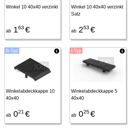
Winkel 10 40x40 verzinkt
Winkel 10 40x40 verzinkt
Satz
63
53
1
€
2
€
ab
ab
B-Typ
I-Typ
Winkelabdeckkappe 10
Winkelabdeckkappe 5
40x40
40x40
21
25
0
€
0
€
ab
ab