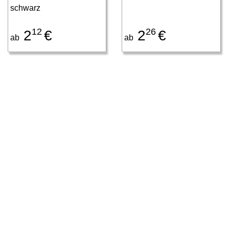
schwarz
12
26
2
€
2
€
ab
ab