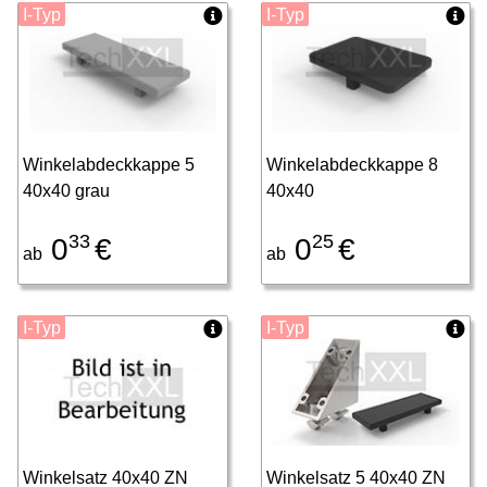
I-Typ
I-Typ
Winkelabdeckkappe 5
Winkelabdeckkappe 8
40x40 grau
40x40
33
25
0
€
0
€
ab
ab
I-Typ
I-Typ
Winkelsatz 40x40 ZN
Winkelsatz 5 40x40 ZN