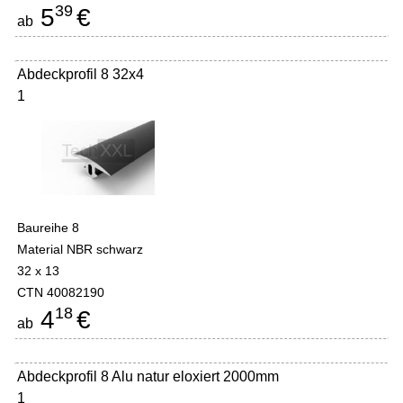
39
5
€
ab
Abdeckprofil 8 32x4
1
Baureihe 8
Material NBR schwarz
32 x 13
CTN 40082190
18
4
€
ab
Abdeckprofil 8 Alu natur eloxiert 2000mm
1