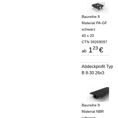
Baureihe 8
Material PA-GF
schwarz
40 x 20
CTN 39269097
23
1
€
ab
Abdeckprofil Typ
-
B 8-30 26x3
Baureihe 8
Material NBR
schwarz