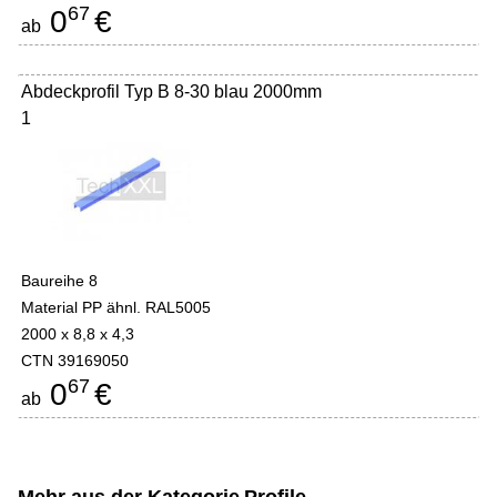
67
0
€
ab
Abdeckprofil Typ B 8-30 blau 2000mm
1
Baureihe 8
Material PP ähnl. RAL5005
2000 x 8,8 x 4,3
CTN 39169050
67
0
€
ab