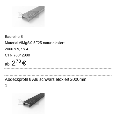
Baureihe 8
Material AlMgSi0,5F25 natur eloxiert
2000 x 9,7 x 4
CTN 76042990
78
2
€
ab
Abdeckprofil 8 Alu schwarz eloxiert 2000mm
1