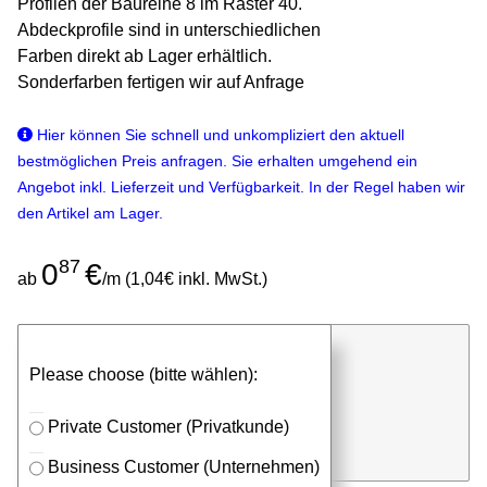
Profilen der Baureihe 8 im Raster 40.
Abdeckprofile sind in unterschiedlichen
Farben direkt ab Lager erhältlich.
Sonderfarben fertigen wir auf Anfrage
Hier können Sie schnell und unkompliziert den aktuell
bestmöglichen Preis anfragen. Sie erhalten umgehend ein
Angebot inkl. Lieferzeit und Verfügbarkeit. In der Regel haben wir
den Artikel am Lager.
87
0
€
ab
/m (1,04€ inkl. MwSt.)
günstigen Stückpreis anfragen
Please choose (bitte wählen):
⮮
Stk. x
mm (Millimeter)
Private Customer (Privatkunde)
in Anfrageliste
Business Customer (Unternehmen)