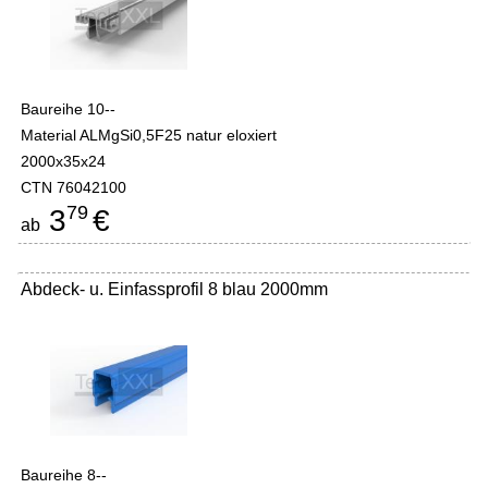
Baureihe 10--
Material ALMgSi0,5F25 natur eloxiert
2000x35x24
CTN 76042100
79
3
€
ab
Abdeck- u. Einfassprofil 8 blau 2000mm
Baureihe 8--