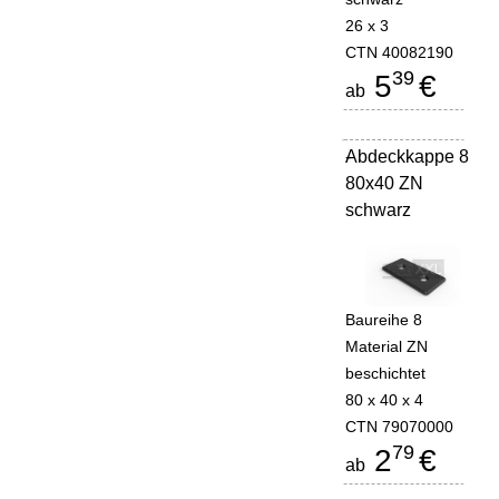
26 x 3
CTN 40082190
39
5
€
ab
Abdeckkappe 8
-
80x40 ZN
schwarz
Baureihe 8
Material ZN
beschichtet
80 x 40 x 4
CTN 79070000
79
2
€
ab