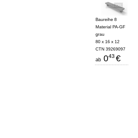
Baureihe 8
Material PA-GF
grau
80 x 16 x 12
CTN 39269097
43
0
€
ab