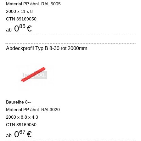
Material PP ähnl. RAL 5005
2000 x 11 x 8
CTN 39169050
85
0
€
ab
Abdeckprofil Typ B 8-30 rot 2000mm
Baureihe 8--
Material PP ähnl. RAL3020
2000 x 8,8 x 4,3
CTN 39169050
67
0
€
ab