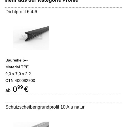
Mehr aus der Kategorie
Profile
Dichtprofil 6 4-6
Baureihe 6--
Material TPE
9,0 x 7,0 x 2,2
CTN 400082900
99
0
€
ab
Schutzscheibengrundprofil 10 Alu natur