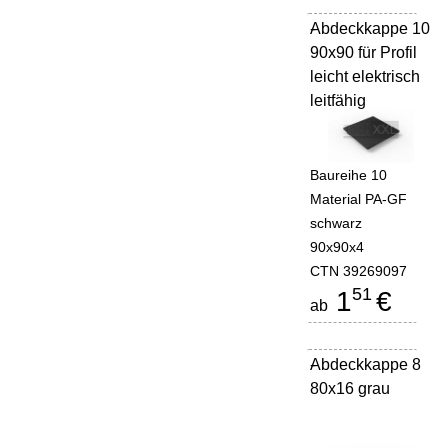
Abdeckkappe 10
-
90x90 für Profil
leicht elektrisch
leitfähig
Baureihe 10
Material PA-GF
schwarz
90x90x4
CTN 39269097
51
1
€
ab
Abdeckkappe 8
-
80x16 grau