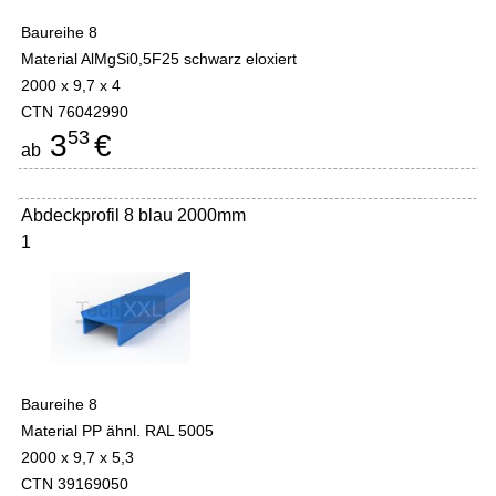
Baureihe 8
Material AlMgSi0,5F25 schwarz eloxiert
2000 x 9,7 x 4
CTN 76042990
53
3
€
ab
Abdeckprofil 8 blau 2000mm
1
Baureihe 8
Material PP ähnl. RAL 5005
2000 x 9,7 x 5,3
CTN 39169050