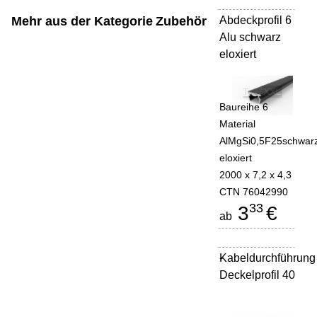
Mehr aus der Kategorie
Zubehör
Abdeckprofil 6
-
Alu schwarz
eloxiert
Baureihe 6
Material
AlMgSi0,5F25schwar
eloxiert
2000 x 7,2 x 4,3
CTN 76042990
33
3
€
ab
Kabeldurchführung
-
Deckelprofil 40