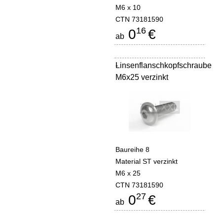
M6 x 10
CTN 73181590
16
0
€
ab
Linsenflanschkopfschraube
-
M6x25 verzinkt
Baureihe 8
Material ST verzinkt
M6 x 25
CTN 73181590
27
0
€
ab