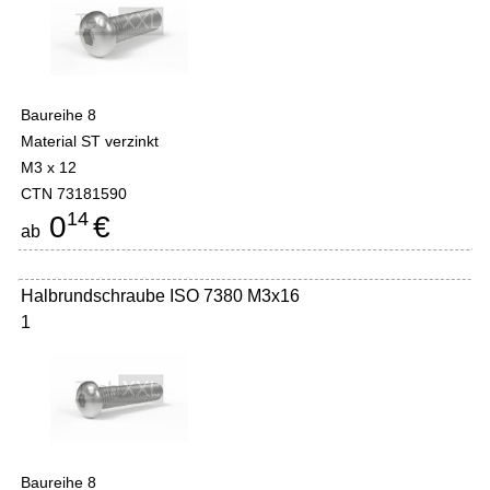
Baureihe 8
Material ST verzinkt
M3 x 12
CTN 73181590
14
0
€
ab
Halbrundschraube ISO 7380 M3x16
1
Baureihe 8