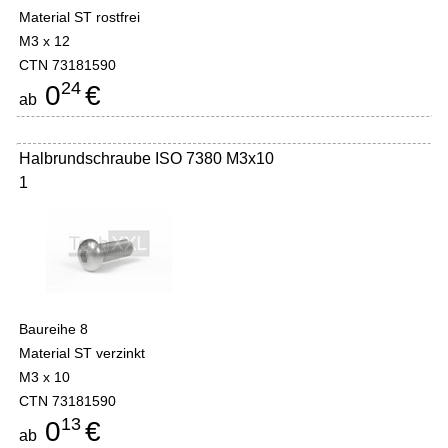
Material ST rostfrei
M3 x 12
CTN 73181590
24
0
€
ab
Halbrundschraube ISO 7380 M3x10
1
Baureihe 8
Material ST verzinkt
M3 x 10
CTN 73181590
13
0
€
ab