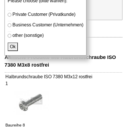
Please choose (bitte wählen):
⮮
Stk.
in Anfrageliste
Private Customer (Privatkunde)
Business Customer (Unternehmen)
other (sonstige)
Ok
Ähnliche Produkte wie Halbrundschraube ISO
7380 M3x8 rostfrei
Halbrundschraube ISO 7380 M3x12 rostfrei
1
Baureihe 8