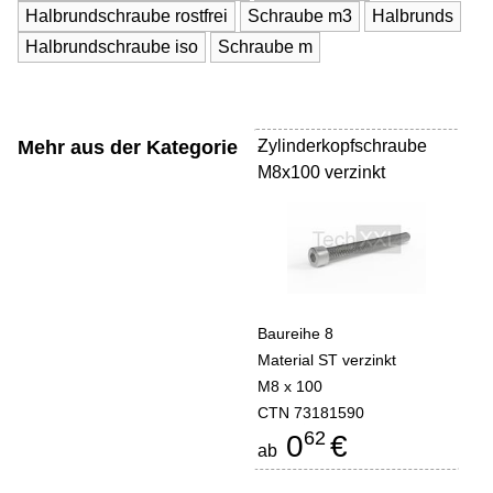
Halbrundschraube rostfrei
Schraube m3
Halbrunds
Halbrundschraube iso
Schraube m
Mehr aus der Kategorie
Zylinderkopfschraube
-
M8x100 verzinkt
Baureihe 8
Material ST verzinkt
M8 x 100
CTN 73181590
62
0
€
ab