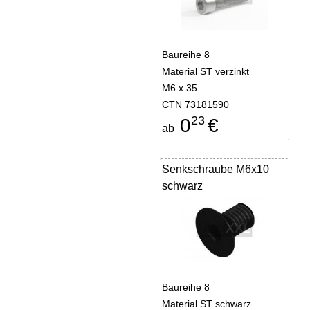
Baureihe 8
Material ST verzinkt
M6 x 35
CTN 73181590
23
0
€
ab
Senkschraube M6x10
-
schwarz
Baureihe 8
Material ST schwarz