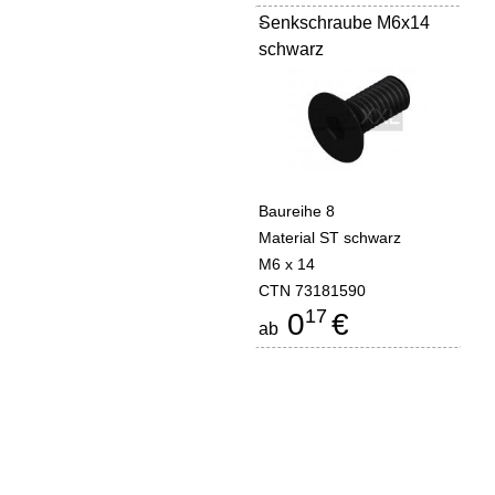
Senkschraube M6x14
-
schwarz
Baureihe 8
Material ST schwarz
M6 x 14
CTN 73181590
17
0
€
ab