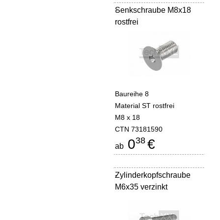
Senkschraube M8x18
-
rostfrei
Baureihe 8
Material ST rostfrei
M8 x 18
CTN 73181590
38
0
€
ab
Zylinderkopfschraube
-
M6x35 verzinkt