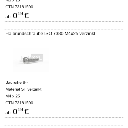
M5 x 10
CTN 73181590
19
0
€
ab
Halbrundschraube ISO 7380 M4x25 verzinkt
Baureihe 8--
Material ST verzinkt
M4 x 25
CTN 73181590
19
0
€
ab