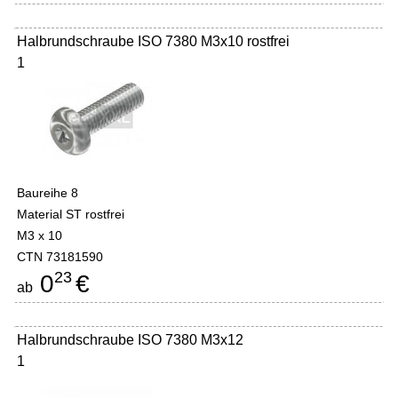
Halbrundschraube ISO 7380 M3x10 rostfrei
1
Baureihe 8
Material ST rostfrei
M3 x 10
CTN 73181590
23
0
€
ab
Halbrundschraube ISO 7380 M3x12
1