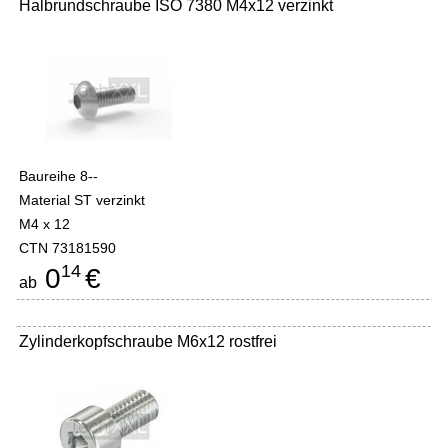
Halbrundschraube ISO 7380 M4x12 verzinkt
Baureihe 8--
Material ST verzinkt
M4 x 12
CTN 73181590
14
0
€
ab
Zylinderkopfschraube M6x12 rostfrei