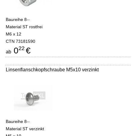
Baureihe 8--
Material ST rostfrei
M6 x 12
CTN 73181590
22
0
€
ab
Linsenflanschkopfschraube M5x10 verzinkt
Baureihe 8--
Material ST verzinkt