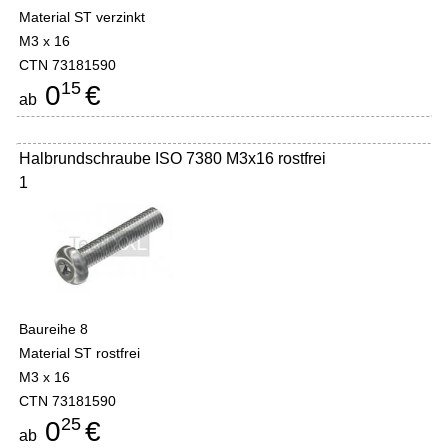
Material ST verzinkt
M3 x 16
CTN 73181590
15
0
€
ab
Halbrundschraube ISO 7380 M3x16 rostfrei
1
Baureihe 8
Material ST rostfrei
M3 x 16
CTN 73181590
25
0
€
ab