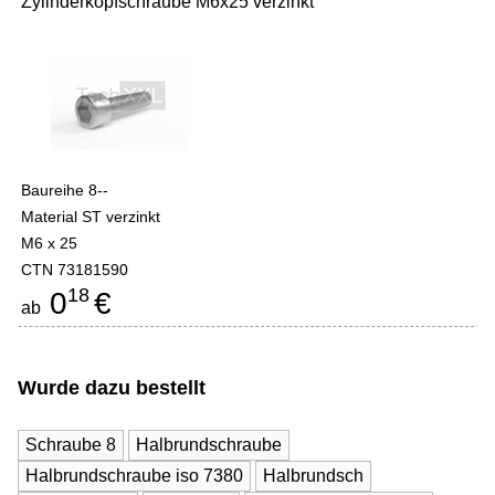
Zylinderkopfschraube M6x25 verzinkt
Baureihe 8--
Material ST verzinkt
M6 x 25
CTN 73181590
18
0
€
ab
Wurde dazu bestellt
Schraube 8
Halbrundschraube
Halbrundschraube iso 7380
Halbrundsch