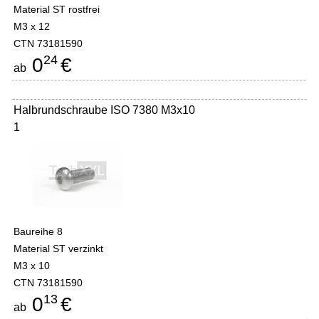
Material ST rostfrei
M3 x 12
CTN 73181590
24
0
€
ab
Halbrundschraube ISO 7380 M3x10
1
Baureihe 8
Material ST verzinkt
M3 x 10
CTN 73181590
13
0
€
ab