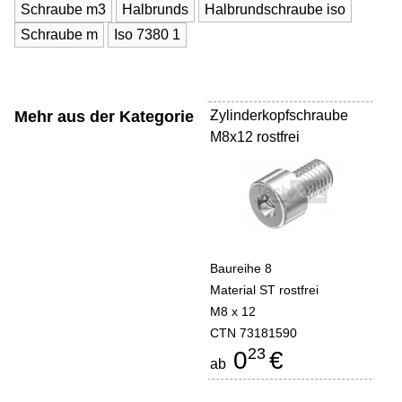
Schraube m3
Halbrunds
Halbrundschraube iso
Schraube m
Iso 7380 1
Mehr aus der Kategorie
Zylinderkopfschraube
-
M8x12 rostfrei
Baureihe 8
Material ST rostfrei
M8 x 12
CTN 73181590
23
0
€
ab