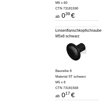
M6 x 60
CTN 73181590
39
0
€
ab
Linsenflanschkopfschraube
-
M5x8 schwarz
Baureihe 8
Material ST schwarz
M5 x 8
CTN 73181568
17
0
€
ab