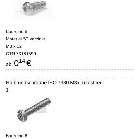
Baureihe 8
Material ST verzinkt
M3 x 12
CTN 73181590
14
0
€
ab
Halbrundschraube ISO 7380 M3x16 rostfrei
1
Baureihe 8