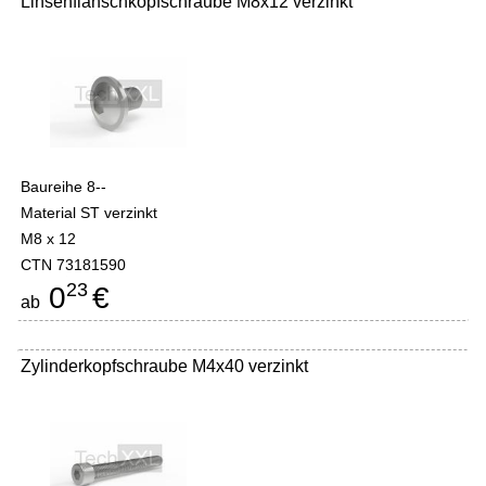
Linsenflanschkopfschraube M8x12 verzinkt
Baureihe 8--
Material ST verzinkt
M8 x 12
CTN 73181590
23
0
€
ab
Zylinderkopfschraube M4x40 verzinkt