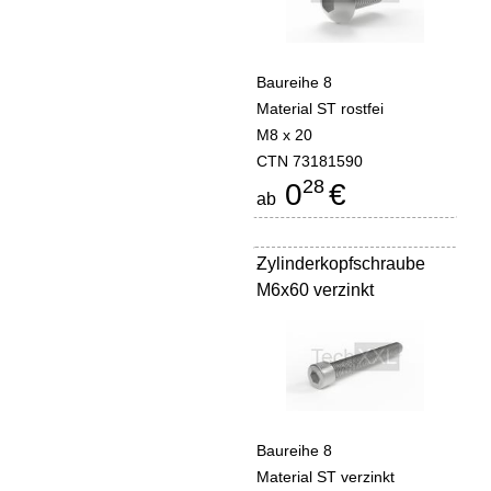
Baureihe 8
Material ST rostfei
M8 x 20
CTN 73181590
28
0
€
ab
Zylinderkopfschraube
-
M6x60 verzinkt
Baureihe 8
Material ST verzinkt