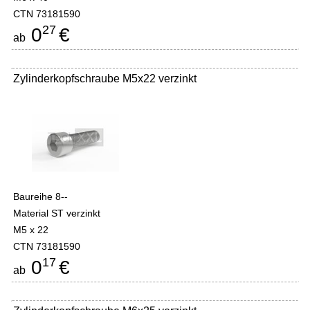
CTN 73181590
27
0
€
ab
Zylinderkopfschraube M5x22 verzinkt
Baureihe 8--
Material ST verzinkt
M5 x 22
CTN 73181590
17
0
€
ab