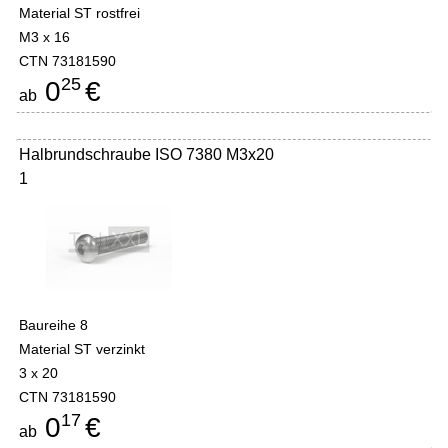
Material ST rostfrei
M3 x 16
CTN 73181590
25
0
€
ab
Halbrundschraube ISO 7380 M3x20
1
Baureihe 8
Material ST verzinkt
3 x 20
CTN 73181590
17
0
€
ab