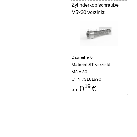
Zylinderkopfschraube
-
M5x30 verzinkt
Baureihe 8
Material ST verzinkt
M5 x 30
CTN 73181590
19
0
€
ab