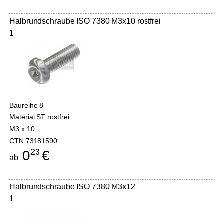
Halbrundschraube ISO 7380 M3x10 rostfrei
1
Baureihe 8
Material ST rostfrei
M3 x 10
CTN 73181590
23
0
€
ab
Halbrundschraube ISO 7380 M3x12
1