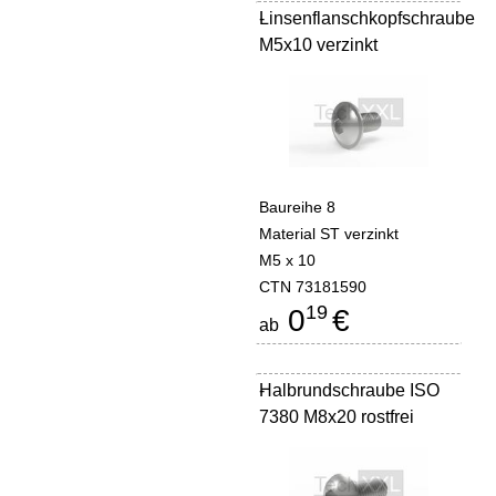
Linsenflanschkopfschraube
-
M5x10 verzinkt
Baureihe 8
Material ST verzinkt
M5 x 10
CTN 73181590
19
0
€
ab
Halbrundschraube ISO
-
7380 M8x20 rostfrei