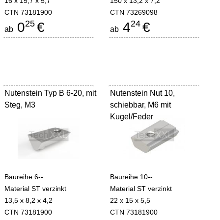
16 x 15,7 x 5,7
150 x 13,2 x 7,2
CTN 73181900
CTN 73269098
25
24
0
€
4
€
ab
ab
Nutenstein Typ B 6-20, mit
Nutenstein Nut 10,
Steg, M3
schiebbar, M6 mit
Kugel/Feder
Baureihe 6--
Baureihe 10--
Material ST verzinkt
Material ST verzinkt
13,5 x 8,2 x 4,2
22 x 15 x 5,5
CTN 73181900
CTN 73181900