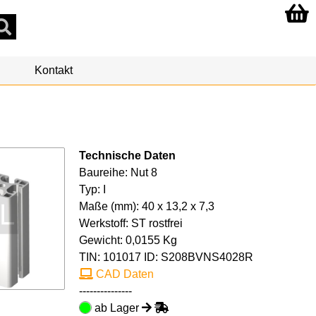
Kontakt
Technische Daten
Baureihe: Nut 8
Typ: I
Maße (mm): 40 x 13,2 x 7,3
Werkstoff: ST rostfrei
Gewicht: 0,0155 Kg
TIN:
101017
ID: S208BVNS4028R
CAD Daten
---------------
ab Lager