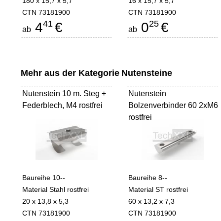
180 x 15,7 x 5,7
16 x 15,7 x 5,7
CTN 73181900
CTN 73181900
41
25
4
€
0
€
ab
ab
Mehr aus der Kategorie
Nutensteine
Nutenstein 10 m. Steg +
Nutenstein
Federblech, M4 rostfrei
Bolzenverbinder 60 2xM6
rostfrei
Baureihe 10--
Baureihe 8--
Material Stahl rostfrei
Material ST rostfrei
20 x 13,8 x 5,3
60 x 13,2 x 7,3
CTN 73181900
CTN 73181900