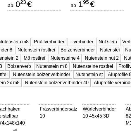
23
95
0
€
1
€
ab
ab
Nutenstein m8
Profilverbinder
T verbinder
Nut stein
Verb
nder 8
Nutenstein rostfrei
Bolzenverbinder
Nutenstei
Nu
enstein 2
M8 rostfrei
Nutensteine 4
Nutenstein nut 2
Nut
8
Bolzenverb
Nutenstein m 8
Nutensteine rostfrei
Profil
frei
Nutenstein bolzenverbinder
Nutenstein st
Aluprofile 
ein 2x m8
Nutenstein bolzenverbinder 40
Aluprofile verbind
achhaken
Fräsverbindersatz
-
Würfelverbinder
-
Ab
-
erstellbar
10
10 45x45 3D
82
74x148x140
M