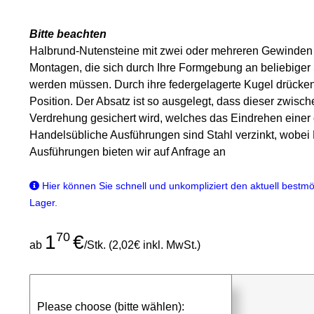
Bitte beachten
Halbrund-Nutensteine mit zwei oder mehreren Gewinden s
Montagen, die sich durch Ihre Formgebung an beliebiger S
werden müssen. Durch ihre federgelagerte Kugel drücke
Position. Der Absatz ist so ausgelegt, dass dieser zwi
Verdrehung gesichert wird, welches das Eindrehen einer 
Handelsübliche Ausführungen sind Stahl verzinkt, wobei
Ausführungen bieten wir auf Anfrage an
Hier können Sie schnell und unkompliziert den aktuell bestmög
Lager.
70
1
€
ab
/Stk. (2,02€ inkl. MwSt.)
günstigen Stückpreis anfragen
Please choose (bitte wählen):
⮮