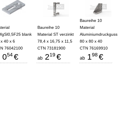
Baureihe 10
terial
Baureihe 10
Material
MgSI0,5F25 blank
Material ST verzinkt
Aluminiumdruckguss
 x 40 x 6
78,4 x 16,75 x 11,5
80 x 80 x 40
N 76042100
CTN 73181900
CTN 76169910
54
19
98
0
€
2
€
1
€
b
ab
ab