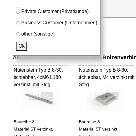
Stk.
in Anfrageliste
Private Customer (Privatkunde)
Business Customer (Unternehmen)
other (sonstige)
Ok
Ähnliche Produkte wie Nutenstein Bolzenverbin
Nutenstein Typ B 8-30,
Nutenstein Typ B 8-30,
schiebbar, 4xM6 L180
1
schiebbar, M4 verzinkt mit
1
verzinkt, mit Steg
Steg
Baureihe 8
Baureihe 8
Material ST verzinkt,
Material ST verzinkt