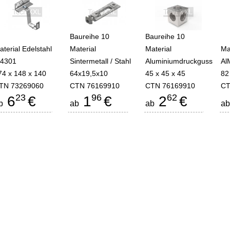
Baureihe 10
Baureihe 10
aterial Edelstahl
Material
Material
Ma
.4301
Sintermetall / Stahl
Aluminiumdruckguss
Al
74 x 148 x 140
64x19,5x10
45 x 45 x 45
82
TN 73269060
CTN 76169910
CTN 76169910
CT
23
96
62
6
€
1
€
2
€
b
ab
ab
a