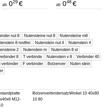
29
48
0
€
0
€
ab
ab
inder nut 8
Nutensteine nut 8
Nutensteine m8
tenstein 8 rostfrei
Nutenstein nut 4
Nutenstein 4
ensteine 2
Nutenstein m
Nutenstein 8 st
verbinder 8
T verbinde
Nutenstein v 8
Verbinder 40
8 verbinder
F verbinder
Bolzenver
Nuten stein
er
standplatte
Bolzenverbindersatz
-
Winkel 10 40x80
-
x40x6 M12-
10 80
10