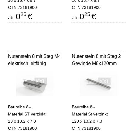
16 x 15,7 x 5,7
16 x 15,7 x 5,7
CTN 73181900
CTN 73181900
25
25
0
€
0
€
ab
ab
Nutenstein 8 mit Steg M4
Nutenstein 8 mit Steg 2
elektrisch leitfähig
Gewinde M8x120mm
Baureihe 8--
Baureihe 8--
Material ST verzinkt
Material St verzinkt
23 x 13,2 x 7,3
120 x 13,2 x 7,3
CTN 73181900
CTN 73181900