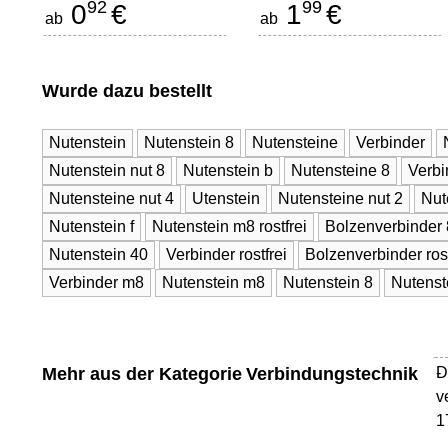
92
99
0
€
1
€
ab
ab
Wurde dazu bestellt
Nutenstein
Nutenstein 8
Nutensteine
Verbinder
Nutenstein nut 8
Nutenstein b
Nutensteine 8
Verbi
Nutensteine nut 4
Utenstein
Nutensteine nut 2
Nut
Nutenstein f
Nutenstein m8 rostfrei
Bolzenverbinder 
Nutenstein 40
Verbinder rostfrei
Bolzenverbinder rost
Verbinder m8
Nutenstein m8
Nutenstein 8
Nutenst
Mehr aus der Kategorie
Verbindungstechnik
D
-
v
1