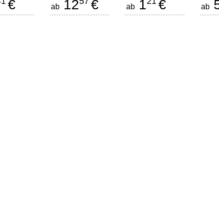
41
57
21
€
12
€
1
€
ab
ab
ab