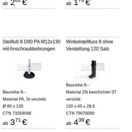
82
76
2
€
1
€
ab
ab
Stellfuß 8 D80 PA M12x130
Winkelstellfuss 8 ohne
mit Anschraubbohrungen
Verstellung 120 Satz
Baureihe 8--
Baureihe 8--
Material ZN beschichtet ST
Material PA, St verzinkt
verzinkt
Ø 80 x 130
120 x 45 x 28,5
CTN 73269098
CTN 79070000
71
39
3
€
4
€
ab
ab