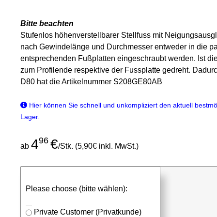
Bitte beachten
Stufenlos höhenverstellbarer Stellfuss mit Neigungsausg
nach Gewindelänge und Durchmesser entweder in die pas
entsprechenden Fußplatten eingeschraubt werden. Ist die
zum Profilende respektive der Fussplatte gedreht. Dadurch
D80 hat die Artikelnummer S208GE80AB
Hier können Sie schnell und unkompliziert den aktuell bestmög
Lager.
96
4
€
ab
/Stk. (5,90€ inkl. MwSt.)
günstigen Stückpreis anfragen
Please choose (bitte wählen):
⮮
Stk.
in Anfrageliste
Private Customer (Privatkunde)