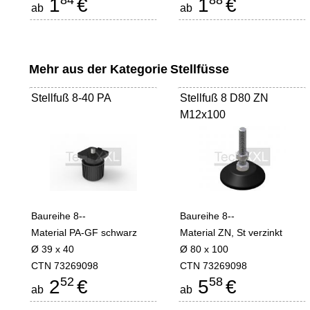
84
88
1
€
1
€
ab
ab
Mehr aus der Kategorie
Stellfüsse
Stellfuß 8-40 PA
Stellfuß 8 D80 ZN
M12x100
Baureihe 8--
Baureihe 8--
Material PA-GF schwarz
Material ZN, St verzinkt
Ø 39 x 40
Ø 80 x 100
CTN 73269098
CTN 73269098
52
58
2
€
5
€
ab
ab