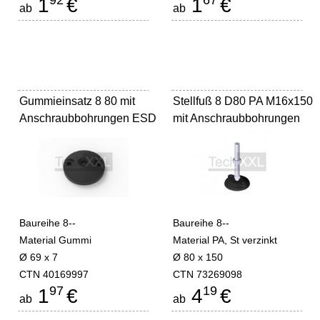
92
67
1
€
1
€
ab
ab
Gummieinsatz 8 80 mit
Stellfuß 8 D80 PA M16x150
Anschraubbohrungen ESD
mit Anschraubbohrungen
Baureihe 8--
Baureihe 8--
Material Gummi
Material PA, St verzinkt
Ø 69 x 7
Ø 80 x 150
CTN 40169997
CTN 73269098
97
19
1
€
4
€
ab
ab