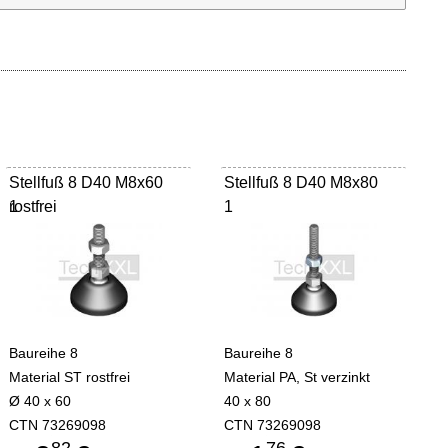
Stellfuß 8 D40 M8x60
Stellfuß 8 D40 M8x80
rostfrei
1
1
Baureihe 8
Baureihe 8
Material ST rostfrei
Material PA, St verzinkt
Ø 40 x 60
40 x 80
CTN 73269098
CTN 73269098