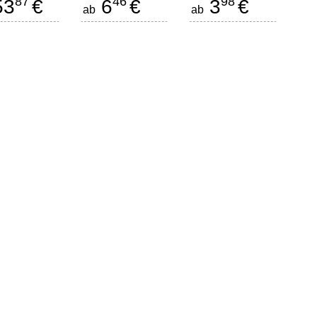
87
46
98
53
€
6
€
3
€
ab
ab