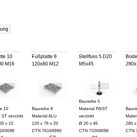
rung
tte 10
Fußplatte 8
-
Stellfuss 5 D20
-
Bode
-
00 M16
120x80 M12
M5x45
280x
Baureihe 5
e 10
Baureihe 8
Material PA/ST
Baure
l ST verzinkt
Material ALU
verzinkt
Mater
00 x 15
120 x 78 x 20
Ø 20 x 45
280 x
269098
CTN 76169990
CTN 73269098
CTN 