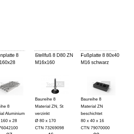
nplatte 8
Stellfuß 8 D80 ZN
-
Fußplatte 8 80x40
-
160x28
M16x160
M16 schwarz
Baureihe 8
Baureihe 8
ihe 8
Material ZN, St
Material ZN
ial Aluminium
verzinkt
beschichtet
 160 x 28
Ø 80 x 170
80 x 40 x 16
76042100
CTN 73269098
CTN 79070000