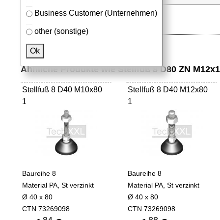
Business Customer (Unternehmen)
other (sonstige)
Ok
Ähnliche Produkte wie Stellfuß 8 D80 ZN M12
Stellfuß 8 D40 M10x80
Stellfuß 8 D40 M12x80
1
1
Baureihe 8
Baureihe 8
Material PA, St verzinkt
Material PA, St verzinkt
Ø 40 x 80
Ø 40 x 80
CTN 73269098
CTN 73269098