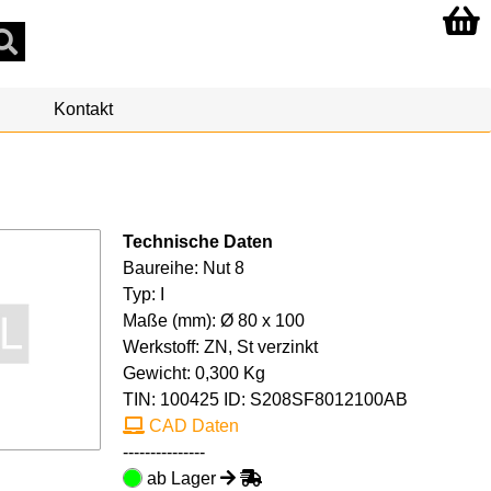
Kontakt
Technische Daten
Baureihe: Nut 8
Typ: I
Maße (mm): Ø 80 x 100
Werkstoff: ZN, St verzinkt
Gewicht: 0,300 Kg
TIN:
100425
ID: S208SF8012100AB
CAD Daten
---------------
ab Lager