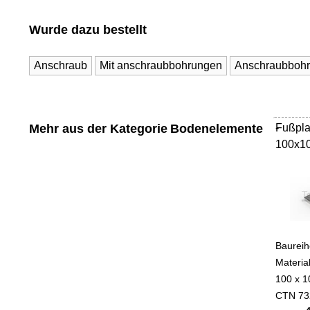
Wurde dazu bestellt
Anschraub
Mit anschraubbohrungen
Anschraubboh
Mehr aus der Kategorie
Bodenelemente
Fußpla
-
100x1
Baureih
Materia
100 x 1
CTN 73