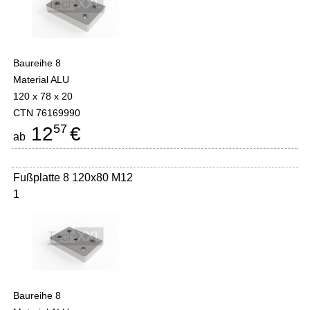
Baureihe 8
Material ALU
120 x 78 x 20
CTN 76169990
57
12
€
ab
Fußplatte 8 120x80 M12
1
Baureihe 8