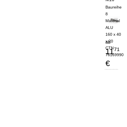
Baureihe
8
Material
ALU
160 x 40
x 20
ab
CTN
71
11
76169990
€