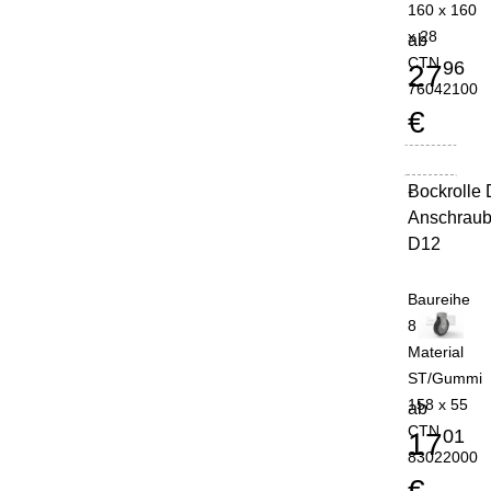
160 x 160
x 28
ab
CTN
96
27
76042100
€
Bockrolle
-
Anschrau
D12
Baureihe
8
Material
ST/Gummi
158 x 55
ab
CTN
01
17
83022000
€