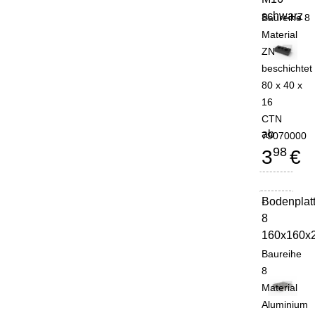
schwarz
Baureihe 8
Material
ZN
beschichtet
80 x 40 x
16
CTN
ab
79070000
98
3
€
Bodenplat
-
8
160x160x
Baureihe
8
Material
Aluminium