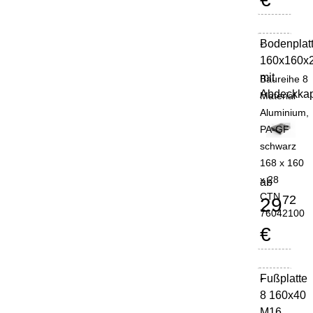
Bodenplat
-
160x160x
mit
Baureihe 8
Abdeckka
Material
Aluminium,
PA-GF
schwarz
168 x 160
x 28
ab
CTN
72
29
76042100
€
Fußplatte
-
8 160x40
M16