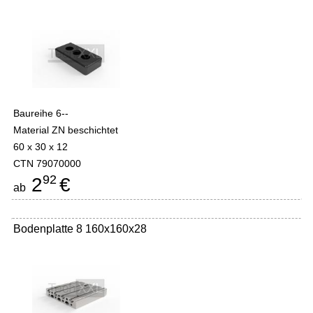
Baureihe 6--
Material ZN beschichtet
60 x 30 x 12
CTN 79070000
92
2
€
ab
Bodenplatte 8 160x160x28