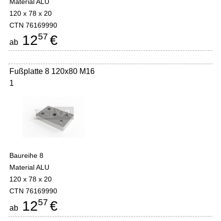
Material ALU
120 x 78 x 20
CTN 76169990
57
12
€
ab
Fußplatte 8 120x80 M16
1
Baureihe 8
Material ALU
120 x 78 x 20
CTN 76169990
57
12
€
ab