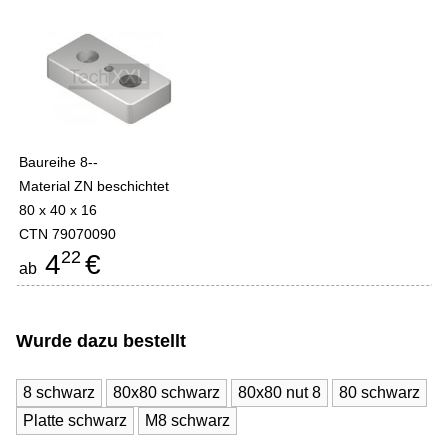
Baureihe 8--
Material ZN beschichtet
80 x 40 x 16
CTN 79070090
22
4
€
ab
Wurde dazu bestellt
8 schwarz
80x80 schwarz
80x80 nut 8
80 schwarz
Platte schwarz
M8 schwarz