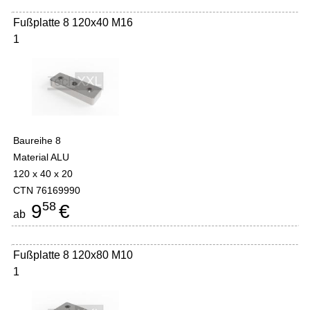
Fußplatte 8 120x40 M16
1
Baureihe 8
Material ALU
120 x 40 x 20
CTN 76169990
58
9
€
ab
Fußplatte 8 120x80 M10
1