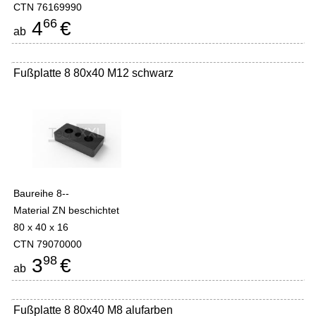
CTN 76169990
66
4
€
ab
Fußplatte 8 80x40 M12 schwarz
Baureihe 8--
Material ZN beschichtet
80 x 40 x 16
CTN 79070000
98
3
€
ab
Fußplatte 8 80x40 M8 alufarben