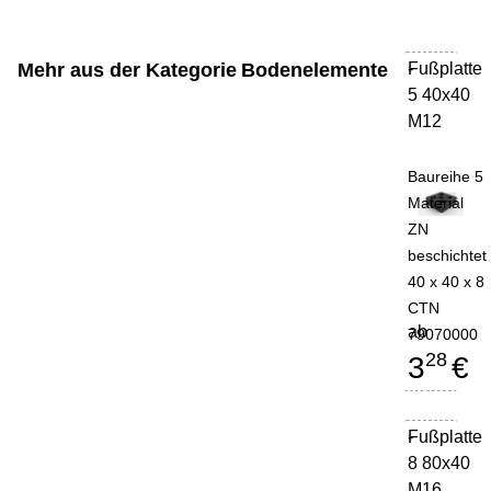
Mehr aus der Kategorie
Bodenelemente
Fußplatte
-
5 40x40
M12
Baureihe 5
Material
ZN
beschichtet
40 x 40 x 8
CTN
ab
79070000
28
3
€
Fußplatte
-
8 80x40
M16