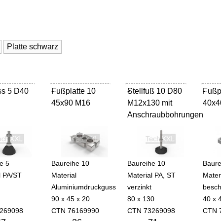
Platte schwarz
uss 5 D40
Fußplatte 10
-
Stellfuß 10 D80
-
Fußp
-
45x90 M16
M12x130 mit
40x4
Anschraubbohrungen
e 5
Baureihe 10
Baureihe 10
Baure
l PA/ST
Material
Material PA, ST
Mater
Aluminiumdruckguss
verzinkt
besch
90 x 45 x 20
80 x 130
40 x 
269098
CTN 76169990
CTN 73269098
CTN 