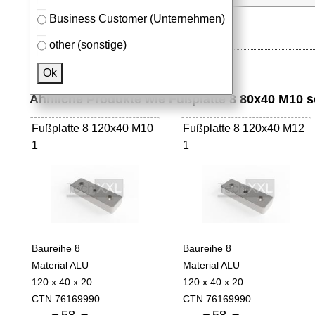
Business Customer (Unternehmen)
other (sonstige)
Ok
Ähnliche Produkte wie Fußplatte 8 80x40 M10 
Fußplatte 8 120x40 M10
Fußplatte 8 120x40 M12
1
1
Baureihe 8
Baureihe 8
Material ALU
Material ALU
120 x 40 x 20
120 x 40 x 20
CTN 76169990
CTN 76169990