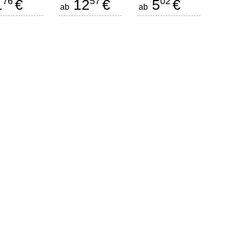
76
57
02
1
€
12
€
5
€
ab
ab