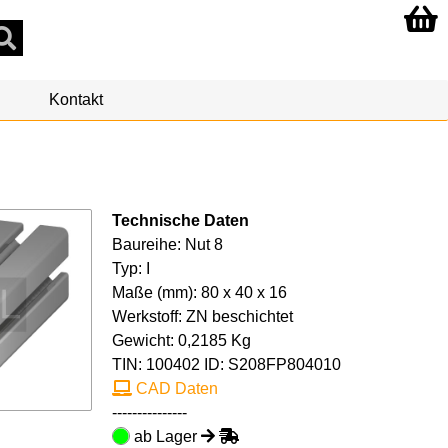
Kontakt
Technische Daten
Baureihe: Nut 8
Typ: I
Maße (mm): 80 x 40 x 16
Werkstoff: ZN beschichtet
Gewicht: 0,2185 Kg
TIN:
100402
ID: S208FP804010
CAD Daten
---------------
ab Lager