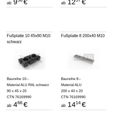
58
57
9
€
12
€
ab
ab
Fußplatte 10 45x90 M10
Fußplatte 8 200x40 M10
schwarz
Baureihe 10--
Baureihe 8--
Material ALU RAL schwarz
Material ALU
90 x 45 x 20
200 x 40 x 20
CTN 76169990
CTN 76169990
66
14
4
€
14
€
ab
ab