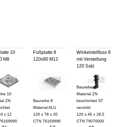
latte 10
Fußplatte 8
-
Winkelstellfuss 8
-
0 M8
120x80 M12
mit Verstellung
120 Satz
Baureihe 8
ihe 10
Material ZN
ial ZN
Baureihe 8
beschichtet ST
ichtet
Material ALU
verzinkt
40 x 12
120 x 78 x 20
120 x 45 x 28,5
76169990
CTN 76169990
CTN 79070000