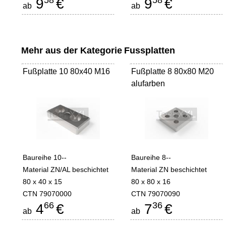
58
58
9
€
9
€
ab
ab
Mehr aus der Kategorie
Fussplatten
Fußplatte 10 80x40 M16
Fußplatte 8 80x80 M20
alufarben
Baureihe 10--
Baureihe 8--
Material ZN/AL beschichtet
Material ZN beschichtet
80 x 40 x 15
80 x 80 x 16
CTN 79070000
CTN 79070090
66
36
4
€
7
€
ab
ab