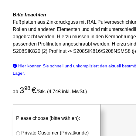
Bitte beachten
Fußplatten aus Zinkdruckguss mit RAL Pulverbeschichtun
Rollen und anderen Elementen und sind mit unterschiedl
angebracht werden. Hierzu müssen in den Kernbohrungen
passenden Profilnuten angeschraubt werden. Hierzu sind
S208SIK820 (2) Profilnut -> S208SIK816/S208NSMS8 (je
Hier können Sie schnell und unkompliziert den aktuell bestmög
Lager.
98
3
€
ab
/Stk. (4,74€ inkl. MwSt.)
günstigen Stückpreis anfragen
Please choose (bitte wählen):
⮮
Stk.
in Anfrageliste
Private Customer (Privatkunde)