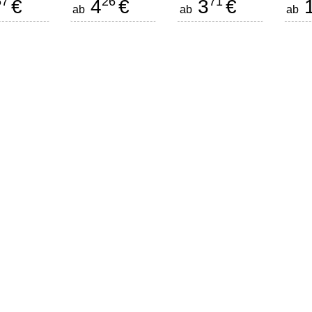
67
26
71
€
4
€
3
€
ab
ab
ab