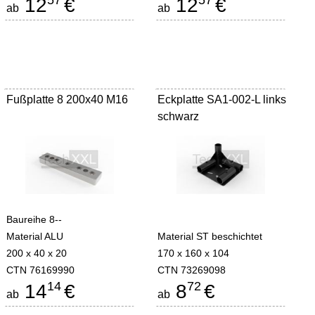
57
57
12
€
12
€
ab
ab
Fußplatte 8 200x40 M16
Eckplatte SA1-002-L links
schwarz
Baureihe 8--
Material ALU
Material ST beschichtet
200 x 40 x 20
170 x 160 x 104
CTN 76169990
CTN 73269098
14
72
14
€
8
€
ab
ab