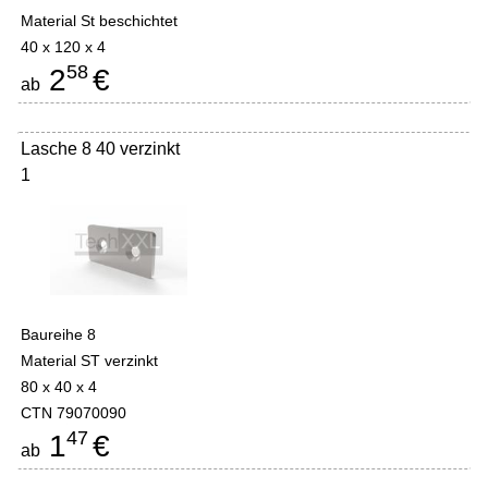
Material St beschichtet
40 x 120 x 4
58
2
€
ab
Lasche 8 40 verzinkt
1
Baureihe 8
Material ST verzinkt
80 x 40 x 4
CTN 79070090
47
1
€
ab