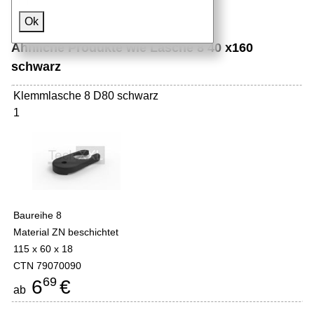
Ok
Ähnliche Produkte wie Lasche 8 40 x160
schwarz
Klemmlasche 8 D80 schwarz
1
Baureihe 8
Material ZN beschichtet
115 x 60 x 18
CTN 79070090
69
6
€
ab