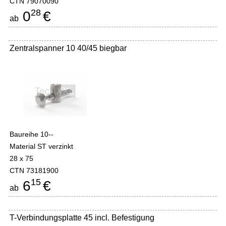
CTN 79070090
28
0
€
ab
Zentralspanner 10 40/45 biegbar
Baureihe 10--
Material ST verzinkt
28 x 75
CTN 73181900
15
6
€
ab
T-Verbindungsplatte 45 incl. Befestigung