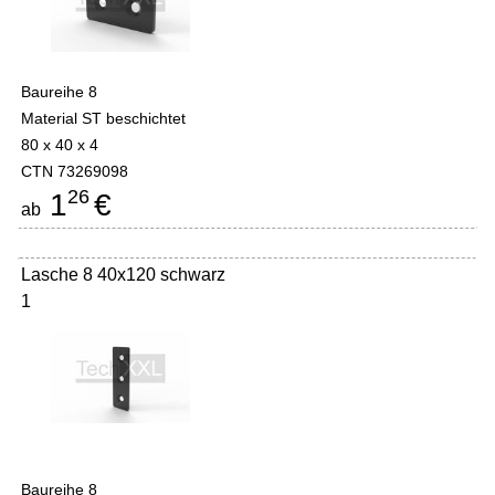
Baureihe 8
Material ST beschichtet
80 x 40 x 4
CTN 73269098
26
1
€
ab
Lasche 8 40x120 schwarz
1
Baureihe 8