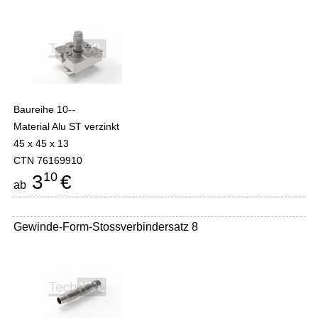
Baureihe 10--
Material Alu ST verzinkt
45 x 45 x 13
CTN 76169910
10
3
€
ab
Gewinde-Form-Stossverbindersatz 8