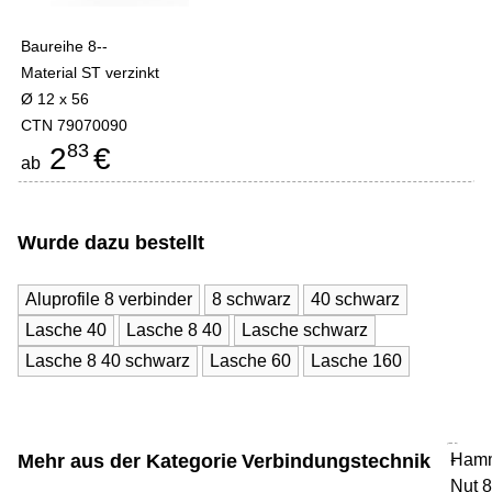
Baureihe 8--
Material ST verzinkt
Ø 12 x 56
CTN 79070090
83
2
€
ab
Wurde dazu bestellt
Aluprofile 8 verbinder
8 schwarz
40 schwarz
Lasche 40
Lasche 8 40
Lasche schwarz
Lasche 8 40 schwarz
Lasche 60
Lasche 160
Mehr aus der Kategorie
Verbindungstechnik
Hamm
-
Nut 8