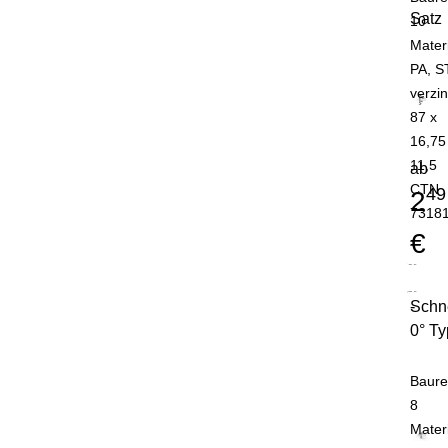
Satz
10
Mater
PA, S
verzin
87 x
16,75
11,5
ab
CTN
49
2
7318
€
Schn
-
0° Ty
Baure
8
Mater