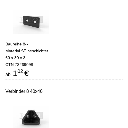
Baureihe 8--
Material ST beschichtet
60 x 30 x 3
CTN 73269098
02
1
€
ab
Verbinder 8 40x40