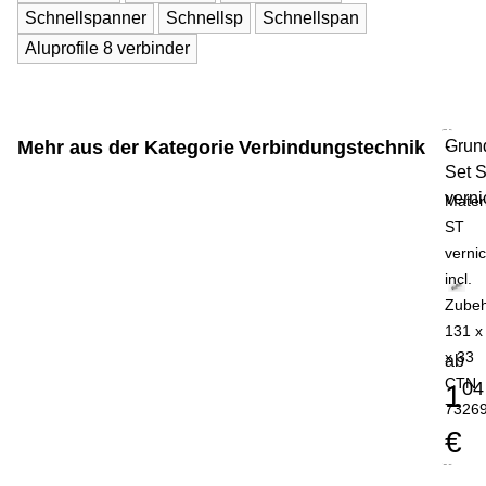
Schnellspanner
Schnellsp
Schnellspan
Aluprofile 8 verbinder
Mehr aus der Kategorie
Verbindungstechnik
Grun
-
Set 
verni
Mater
ST
vernic
incl.
Zube
131 x
x 33
ab
CTN
04
1
7326
€