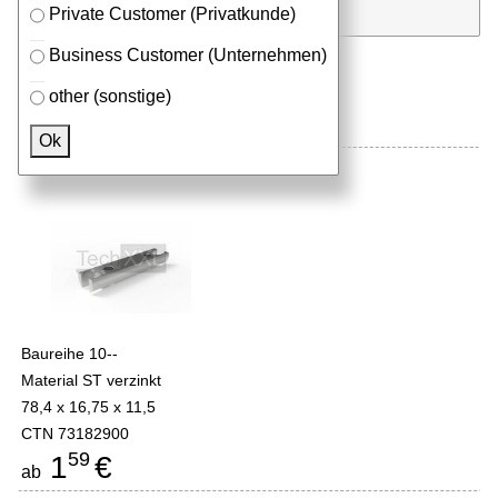
Stk.
in Anfrageliste
Private Customer (Privatkunde)
Business Customer (Unternehmen)
other (sonstige)
Mehr aus der Kategorie
Verbinder
Ok
Bolzen 10 80
Baureihe 10--
Material ST verzinkt
78,4 x 16,75 x 11,5
CTN 73182900
59
1
€
ab