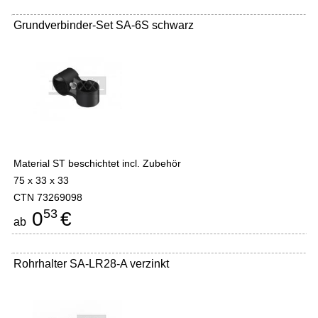
Grundverbinder-Set SA-6S schwarz
Material ST beschichtet incl. Zubehör
75 x 33 x 33
CTN 73269098
53
0
€
ab
Rohrhalter SA-LR28-A verzinkt