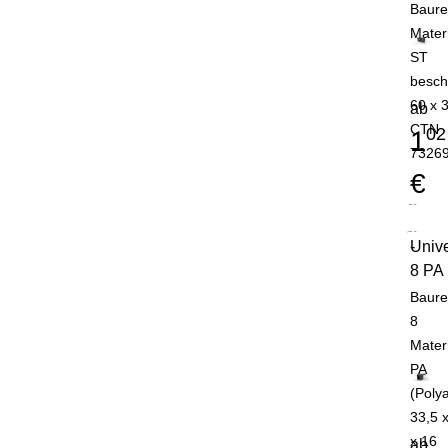
Baure
Mater
ST
besch
60 x 
ab
CTN
02
1
7326
€
Unive
-
8 PA
Baure
8
Mater
PA
(Poly
33,5 
x 16
ab