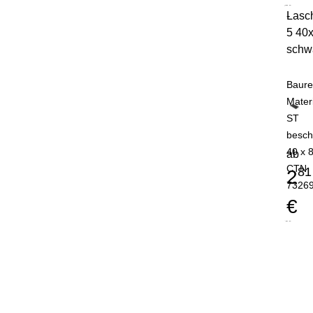
Lasc
-
5 40
schw
Baure
Mater
ST
besch
40 x 
ab
CTN
81
2
7326
€