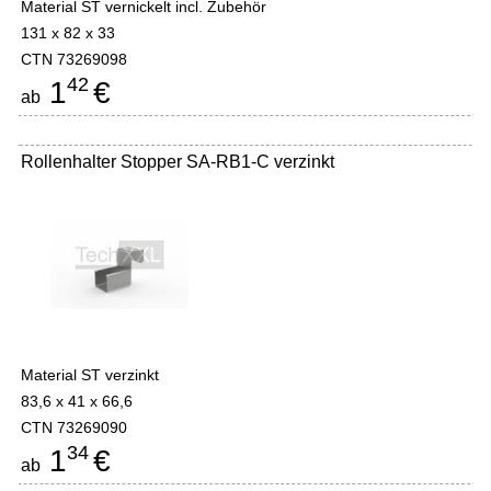
Material ST vernickelt incl. Zubehör
131 x 82 x 33
CTN 73269098
42
1
€
ab
Rollenhalter Stopper SA-RB1-C verzinkt
Material ST verzinkt
83,6 x 41 x 66,6
CTN 73269090
34
1
€
ab