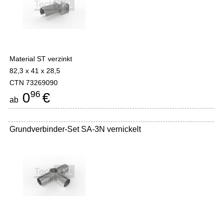
Material ST verzinkt
82,3 x 41 x 28,5
CTN 73269090
96
0
€
ab
Grundverbinder-Set SA-3N vernickelt