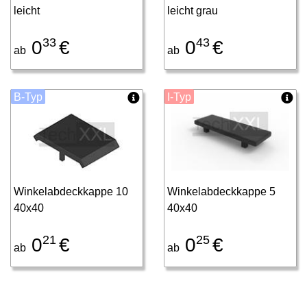
leicht
leicht grau
33
43
0
€
0
€
ab
ab
B-Typ
I-Typ
Winkelabdeckkappe 10
Winkelabdeckkappe 5
40x40
40x40
21
25
0
€
0
€
ab
ab