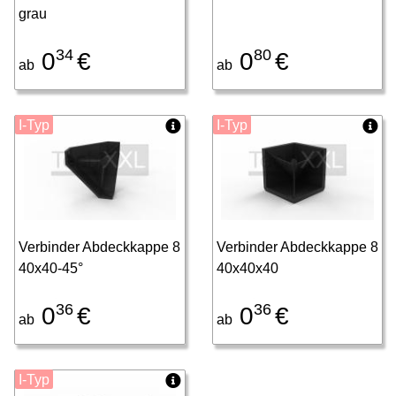
grau
34
80
0
€
0
€
ab
ab
I-Typ
I-Typ
Verbinder Abdeckkappe 8
Verbinder Abdeckkappe 8
40x40-45°
40x40x40
36
36
0
€
0
€
ab
ab
I-Typ