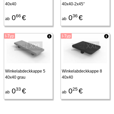
40x40
40x40-2x45°
66
36
0
€
0
€
ab
ab
I-Typ
I-Typ
Winkelabdeckkappe 5
Winkelabdeckkappe 8
40x40 grau
40x40
33
25
0
€
0
€
ab
ab