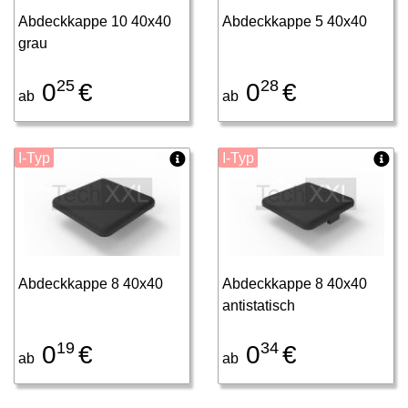
Abdeckkappe 10 40x40
Abdeckkappe 5 40x40
grau
25
28
0
€
0
€
ab
ab
I-Typ
I-Typ
Abdeckkappe 8 40x40
Abdeckkappe 8 40x40
antistatisch
19
34
0
€
0
€
ab
ab