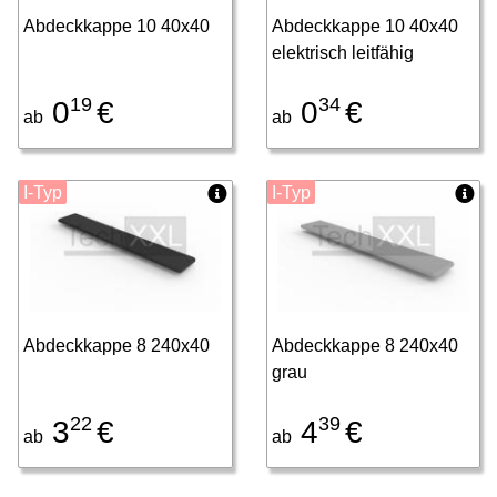
Abdeckkappe 10 40x40
Abdeckkappe 10 40x40
elektrisch leitfähig
19
34
0
€
0
€
ab
ab
I-Typ
I-Typ
Abdeckkappe 8 240x40
Abdeckkappe 8 240x40
grau
22
39
3
€
4
€
ab
ab