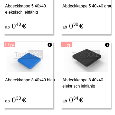
Abdeckkappe 5 40x40
Abdeckkappe 5 40x40 grau
elektrisch leitfähig
48
38
0
€
0
€
ab
ab
I-Typ
I-Typ
Abdeckkappe 8 40x40 blau
Abdeckkappe 8 40x40
elektrisch leitfähig
33
34
0
€
0
€
ab
ab