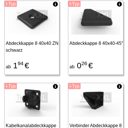
I-Typ
I-Typ
Abdeckkappe 8 40x40 ZN
Abdeckkappe 8 40x40-45°
schwarz
94
26
1
€
0
€
ab
ab
I-Typ
I-Typ
Kabelkanalabdeckkappe
Verbinder Abdeckkappe 8