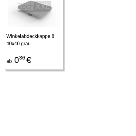
Winkelabdeckkappe 8
40x40 grau
36
0
€
ab