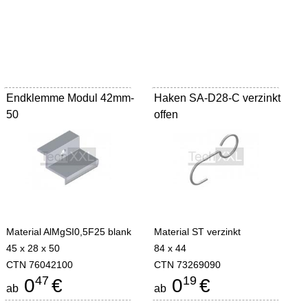
Endklemme Modul 42mm-
Haken SA-D28-C verzinkt
50
offen
Material AlMgSI0,5F25 blank
Material ST verzinkt
45 x 28 x 50
84 x 44
CTN 76042100
CTN 73269090
47
19
0
€
0
€
ab
ab