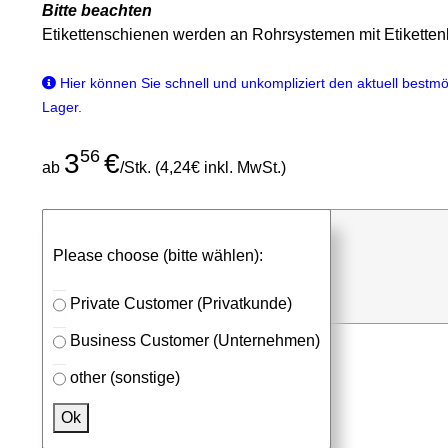
Bitte beachten
Etikettenschienen werden an Rohrsystemen mit Etikettenh
Hier können Sie schnell und unkompliziert den aktuell bestmög
Lager.
56
3
€
ab
/Stk. (4,24€ inkl. MwSt.)
günstigen Stückpreis anfragen
Please choose (bitte wählen):
⮮
Stk.
in Anfrageliste
Private Customer (Privatkunde)
Business Customer (Unternehmen)
other (sonstige)
Passendes Zubehör
Ok
Aluprofile
Befestigungselemente