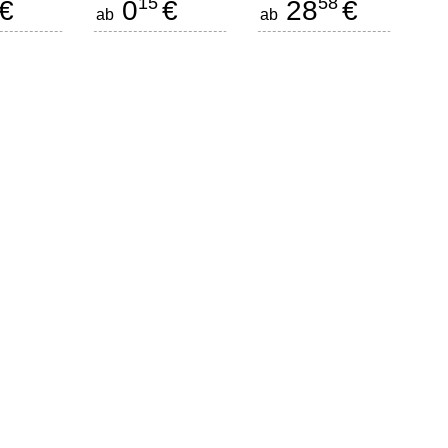
15
58
€
0
€
28
€
ab
ab