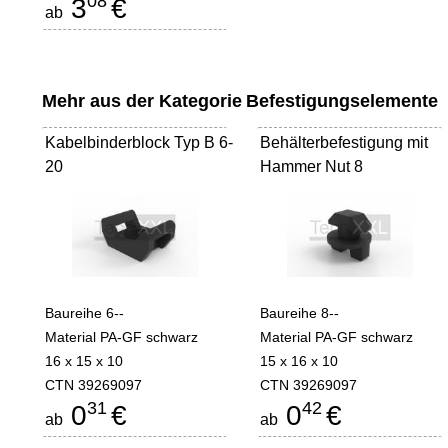
08
3
€
ab
Mehr aus der Kategorie
Befestigungselemente
Kabelbinderblock Typ B 6-
Behälterbefestigung mit
20
Hammer Nut 8
Baureihe 6--
Baureihe 8--
Material PA-GF schwarz
Material PA-GF schwarz
16 x 15 x 10
15 x 16 x 10
CTN 39269097
CTN 39269097
31
42
0
€
0
€
ab
ab