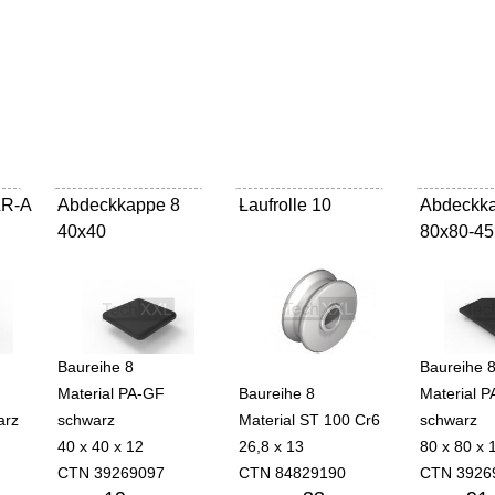
LR-A
Abdeckkappe 8
-
Laufrolle 10
-
Abdeckk
-
40x40
80x80-45
Baureihe 8
Baureihe 
Material PA-GF
Baureihe 8
Material 
arz
schwarz
Material ST 100 Cr6
schwarz
40 x 40 x 12
26,8 x 13
80 x 80 x 
CTN 39269097
CTN 84829190
CTN 3926