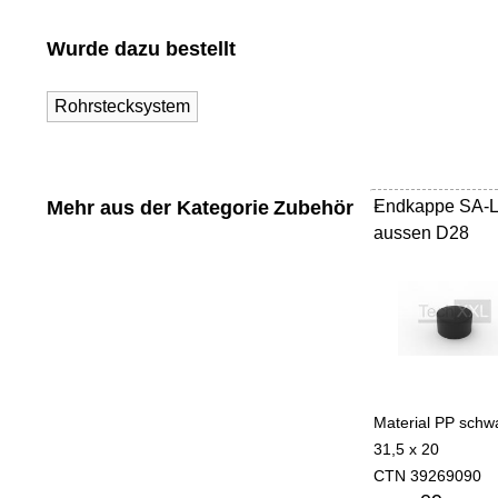
Wurde dazu bestellt
Rohrstecksystem
Mehr aus der Kategorie
Zubehör
Endkappe SA-
-
aussen D28
Material PP schw
31,5 x 20
CTN 39269090