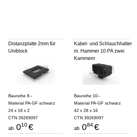
Distanzplatte 2mm für
Kabel- und Schlauchhalter
Uniblock
m. Hammer 10 PA zwei
Kammern
Baureihe 8--
Baureihe 10--
Material PA-GF schwarz
Material PA-GF schwarz
24 x 18 x 2
42 x 28 x 16
CTN 39269097
CTN 39269097
10
84
0
€
0
€
ab
ab