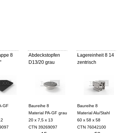
appe 8
Abdeckstopfen
-
Lagereinheit 8 14
-
°
D13/20 grau
zentrisch
8
PA-GF
Baureihe 8
Baureihe 8
Material PA-GF grau
Material Alu/Stahl
12
20 x 7,5 x 13
60 x 58 x 58
9097
CTN 39269097
CTN 76042100