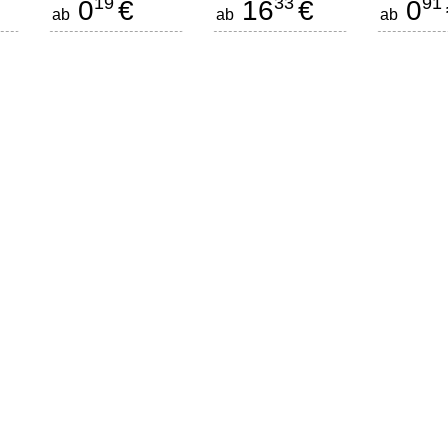
19
33
91
0
€
16
€
0
ab
ab
ab