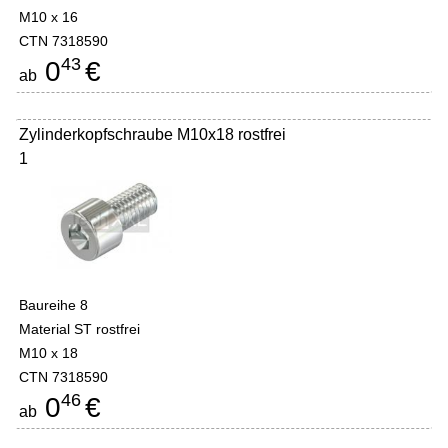
M10 x 16
CTN 7318590
43
0
€
ab
Zylinderkopfschraube M10x18 rostfrei
1
Baureihe 8
Material ST rostfrei
M10 x 18
CTN 7318590
46
0
€
ab