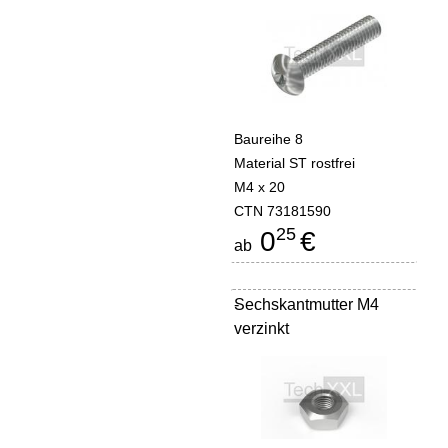
Baureihe 8
Material ST rostfrei
M4 x 20
CTN 73181590
25
0
€
ab
Sechskantmutter M4
-
verzinkt