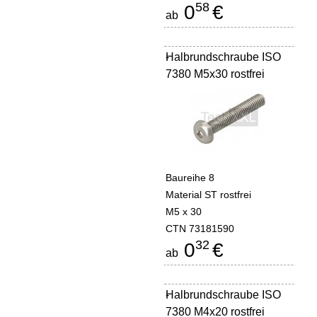
58
0
€
ab
Halbrundschraube ISO
-
7380 M5x30 rostfrei
Baureihe 8
Material ST rostfrei
M5 x 30
CTN 73181590
32
0
€
ab
Halbrundschraube ISO
-
7380 M4x20 rostfrei