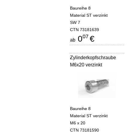
Baureihe 8
Material ST verzinkt
SW 7
CTN 73181639
07
0
€
ab
Zylinderkopfschraube
-
M6x20 verzinkt
Baureihe 8
Material ST verzinkt
M6 x 20
CTN 73181590