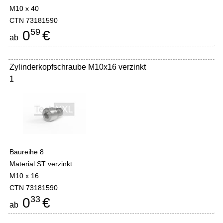
M10 x 40
CTN 73181590
59
0
€
ab
Zylinderkopfschraube M10x16 verzinkt
1
Baureihe 8
Material ST verzinkt
M10 x 16
CTN 73181590
33
0
€
ab