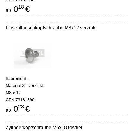
CTN 73181590
18
0
€
ab
Linsenflanschkopfschraube M8x12 verzinkt
Baureihe 8--
Material ST verzinkt
M8 x 12
CTN 73181590
23
0
€
ab
Zylinderkopfschraube M6x18 rostfrei