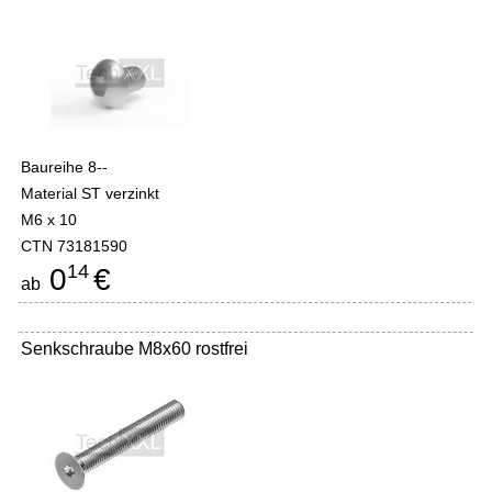
Baureihe 8--
Material ST verzinkt
M6 x 10
CTN 73181590
14
0
€
ab
Senkschraube M8x60 rostfrei