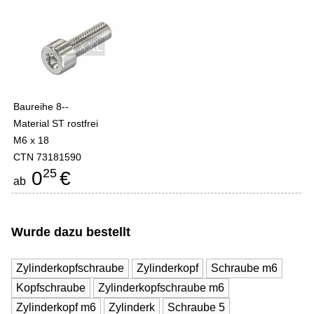
Baureihe 8--
Material ST rostfrei
M6 x 18
CTN 73181590
25
0
€
ab
Wurde dazu bestellt
Zylinderkopfschraube
Zylinderkopf
Schraube m6
Kopfschraube
Zylinderkopfschraube m6
Zylinderkopf m6
Zylinderk
Schraube 5