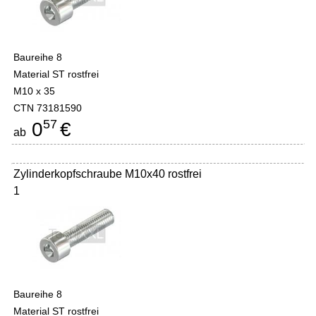
Baureihe 8
Material ST rostfrei
M10 x 35
CTN 73181590
57
0
€
ab
Zylinderkopfschraube M10x40 rostfrei
1
Baureihe 8
Material ST rostfrei