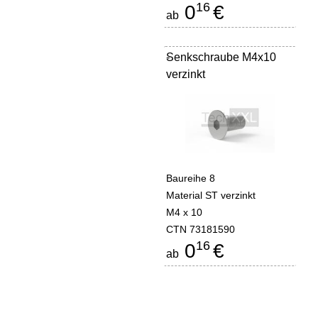
16
0
€
ab
Senkschraube M4x10
-
verzinkt
Baureihe 8
Material ST verzinkt
M4 x 10
CTN 73181590
16
0
€
ab