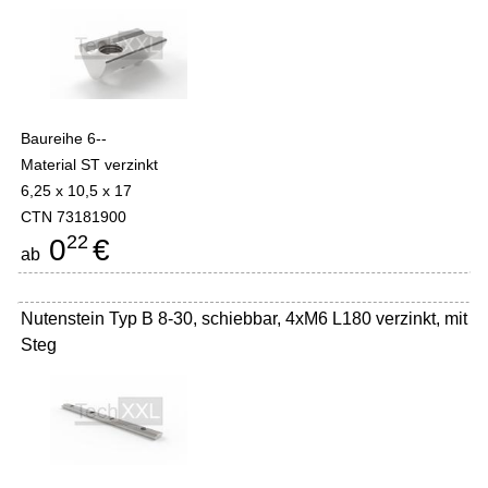
Baureihe 6--
Material ST verzinkt
6,25 x 10,5 x 17
CTN 73181900
22
0
€
ab
Nutenstein Typ B 8-30, schiebbar, 4xM6 L180 verzinkt, mit
Steg