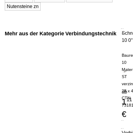
Nutensteine zn
Mehr aus der Kategorie
Verbindungstechnik
Schn
-
10 0°
Baure
10
Mater
ST
verzin
28 x 
ab
CTN
11
1
7318
€
Verb
-