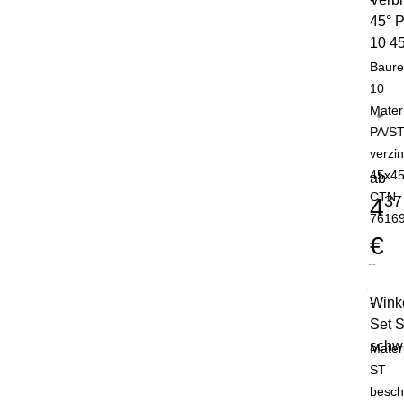
45° P
10 4
Baure
10
Mater
PA/S
verzin
45x45
ab
CTN
37
4
7616
€
Winke
-
Set 
schw
Mater
ST
besch