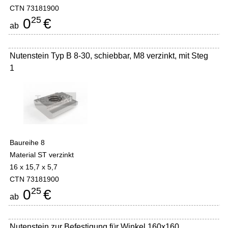
CTN 73181900
25
0
€
ab
Nutenstein Typ B 8-30, schiebbar, M8 verzinkt, mit Steg
1
Baureihe 8
Material ST verzinkt
16 x 15,7 x 5,7
CTN 73181900
25
0
€
ab
Nutenstein zur Befestigung für Winkel 160x160