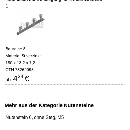
1
Baureihe 8
Material St verzinkt
150 x 13,2 x 7,2
CTN 73269098
24
4
€
ab
Mehr aus der Kategorie
Nutensteine
Nutenstein 6, ohne Steg, M5