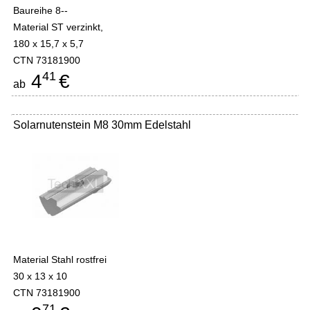
Baureihe 8--
Material ST verzinkt,
180 x 15,7 x 5,7
CTN 73181900
41
4
€
ab
Solarnutenstein M8 30mm Edelstahl
Material Stahl rostfrei
30 x 13 x 10
CTN 73181900
71