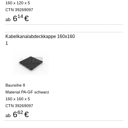
160 x 120 x 5
CTN 39269097
14
6
€
ab
Kabelkanalabdeckkappe 160x160
1
Baureihe 8
Material PA-GF schwarz
160 x 160 x 5
CTN 39269097
62
6
€
ab