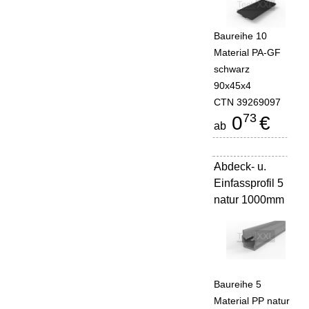
Baureihe 10
Material PA-GF
schwarz
90x45x4
CTN 39269097
73
0
€
ab
Abdeck- u.
-
Einfassprofil 5
natur 1000mm
Baureihe 5
Material PP natur