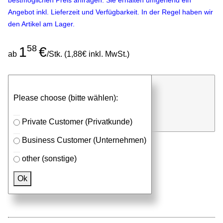
bestmöglichen Preis anfragen. Sie erhalten umgehend ein
Angebot inkl. Lieferzeit und Verfügbarkeit. In der Regel haben wir
den Artikel am Lager.
58
1
€
ab
/Stk. (1,88€ inkl. MwSt.)
günstigen Stückpreis anfragen
Please choose (bitte wählen):
⮮
Stk.
in Anfrageliste
Private Customer (Privatkunde)
Business Customer (Unternehmen)
other (sonstige)
Passendes Zubehör
Ok
Schrauben