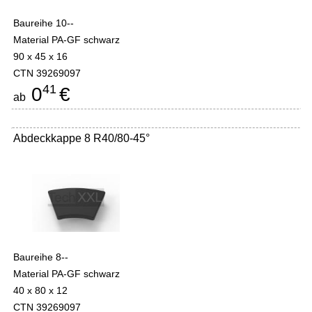
Baureihe 10--
Material PA-GF schwarz
90 x 45 x 16
CTN 39269097
41
0
€
ab
Abdeckkappe 8 R40/80-45°
Baureihe 8--
Material PA-GF schwarz
40 x 80 x 12
CTN 39269097