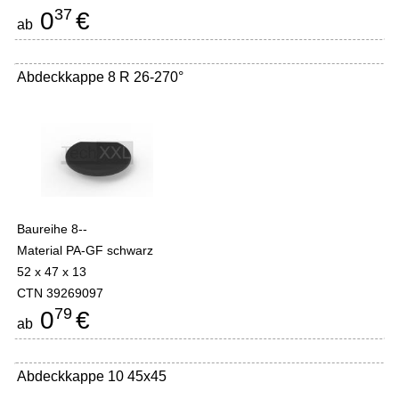
37
0
€
ab
Abdeckkappe 8 R 26-270°
Baureihe 8--
Material PA-GF schwarz
52 x 47 x 13
CTN 39269097
79
0
€
ab
Abdeckkappe 10 45x45