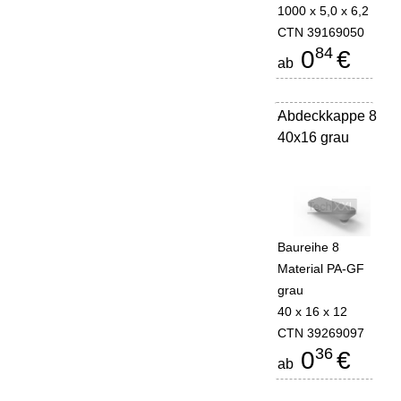
1000 x 5,0 x 6,2
CTN 39169050
84
0
€
ab
Abdeckkappe 8
-
40x16 grau
Baureihe 8
Material PA-GF
grau
40 x 16 x 12
CTN 39269097
36
0
€
ab