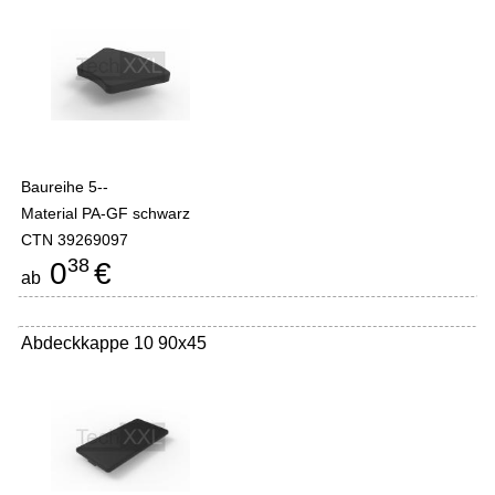
Baureihe 5--
Material PA-GF schwarz
CTN 39269097
38
0
€
ab
Abdeckkappe 10 90x45