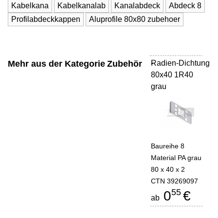
Kabelkana
Kabelkanalab
Kanalabdeck
Abdeck 8
Profilabdeckkappen
Aluprofile 80x80 zubehoer
Mehr aus der Kategorie
Zubehör
Radien-Dichtung
-
80x40 1R40
grau
Baureihe 8
Material PA grau
80 x 40 x 2
CTN 39269097
55
0
€
ab