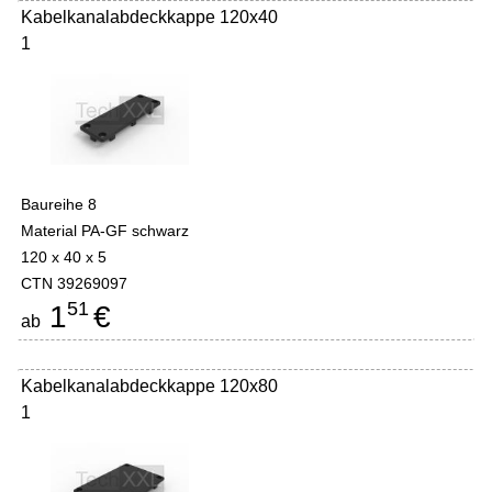
Kabelkanalabdeckkappe 120x40
1
Baureihe 8
Material PA-GF schwarz
120 x 40 x 5
CTN 39269097
51
1
€
ab
Kabelkanalabdeckkappe 120x80
1