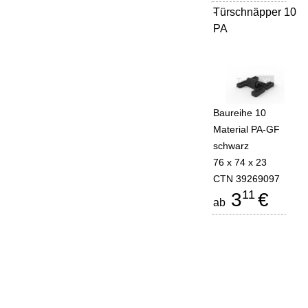
Türschnäpper 10
-
PA
Baureihe 10
Material PA-GF
schwarz
76 x 74 x 23
CTN 39269097
11
3
€
ab