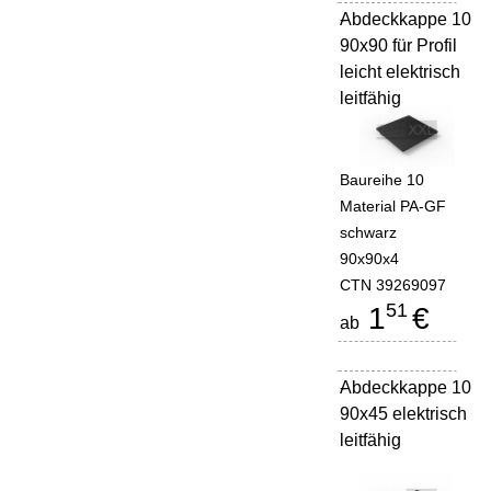
Abdeckkappe 10
-
90x90 für Profil
leicht elektrisch
leitfähig
Baureihe 10
Material PA-GF
schwarz
90x90x4
CTN 39269097
51
1
€
ab
Abdeckkappe 10
-
90x45 elektrisch
leitfähig