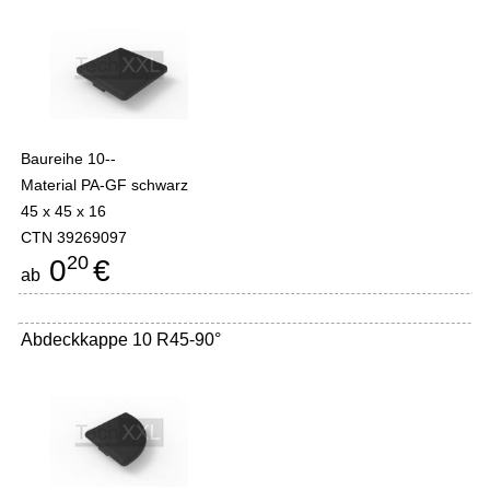
Baureihe 10--
Material PA-GF schwarz
45 x 45 x 16
CTN 39269097
20
0
€
ab
Abdeckkappe 10 R45-90°