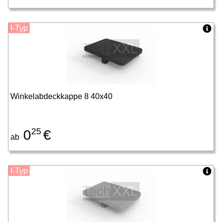
I-Typ
Winkelabdeckkappe 8 40x40
25
0
€
ab
I-Typ