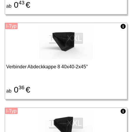
43
0
€
ab
I-Typ
Verbinder Abdeckkappe 8 40x40-2x45°
36
0
€
ab
I-Typ