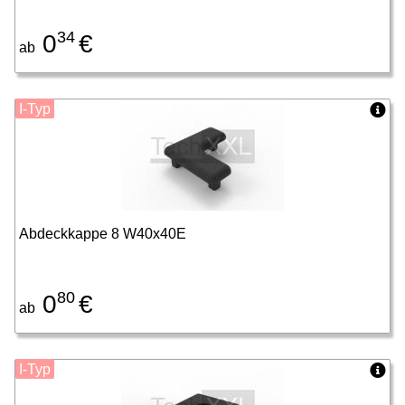
34
0
€
ab
I-Typ
Abdeckkappe 8 W40x40E
80
0
€
ab
I-Typ