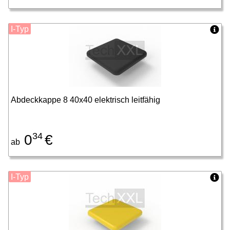
I-Typ
Abdeckkappe 8 40x40 elektrisch leitfähig
34
0
€
ab
I-Typ