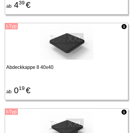
39
4
€
ab
I-Typ
Abdeckkappe 8 40x40
19
0
€
ab
I-Typ