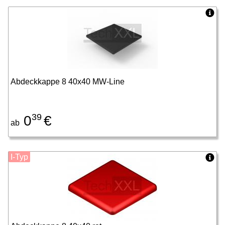
Abdeckkappe 8 40x40 MW-Line
39
0
€
ab
I-Typ