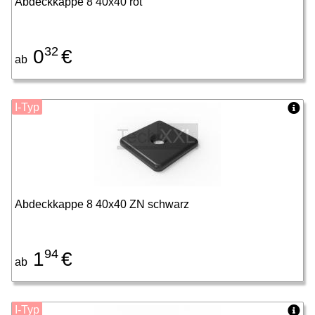
Abdeckkappe 8 40x40 rot
32
0
€
ab
I-Typ
Abdeckkappe 8 40x40 ZN schwarz
94
1
€
ab
I-Typ