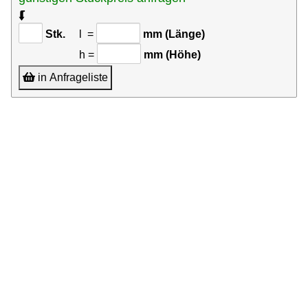
⮮
Stk.
l =
mm (Länge)
h =
mm (Höhe)
in Anfrageliste