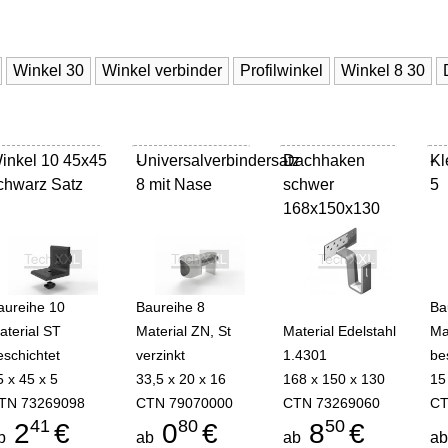
Winkel 30
Winkel verbinder
Profilwinkel
Winkel 8 30
inkel 10 45x45
Universalverbindersatz
-
Dachhaken
-
Kl
-
chwarz Satz
8 mit Nase
schwer
5
168x150x130
aureihe 10
Baureihe 8
Ba
aterial ST
Material ZN, St
Material Edelstahl
Ma
eschichtet
verzinkt
1.4301
be
5 x 45 x 5
33,5 x 20 x 16
168 x 150 x 130
15
TN 73269098
CTN 79070000
CTN 73269060
CT
41
80
50
2
€
0
€
8
€
b
ab
ab
a