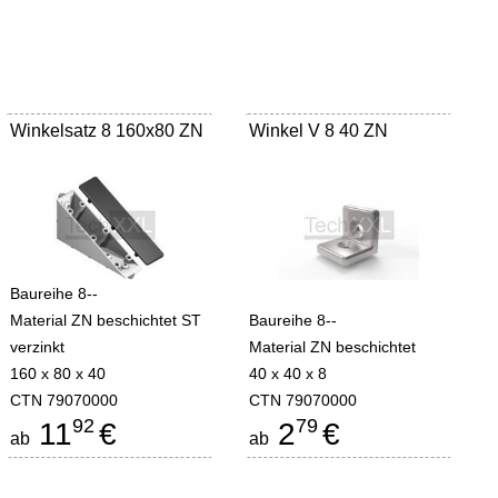
Winkelsatz 8 160x80 ZN
Winkel V 8 40 ZN
Baureihe 8--
Material ZN beschichtet ST
Baureihe 8--
verzinkt
Material ZN beschichtet
160 x 80 x 40
40 x 40 x 8
CTN 79070000
CTN 79070000
92
79
11
€
2
€
ab
ab