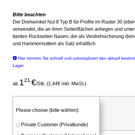
Bitte beachten
Der Drehwinkel Nut 8 Typ B für Profile im Raster 30 (ebe
verwendet, die an ihren Seitenflächen anliegen und unter
beiden Rückseiten Nasen, die als Verdrehsicherung die
und Hammermuttern als Satz erhältlich
Hier können Sie schnell und unkompliziert den aktuell bestmög
Lager.
21
1
€
ab
/Stk. (1,44€ inkl. MwSt.)
günstigen Stückpreis anfragen
Please choose (bitte wählen):
⮮
Stk.
in Anfrageliste
Private Customer (Privatkunde)