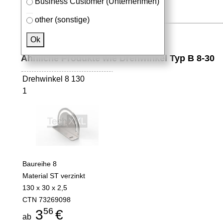
Business Customer (Unternehmen)
other (sonstige)
Ok
Ähnliche Produkte wie Drehwinkel Typ B 8-30
Drehwinkel 8 130
1
Baureihe 8
Material ST verzinkt
130 x 30 x 2,5
CTN 73269098
56
3
€
ab