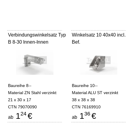
Verbindungswinkelsatz Typ
Winkelsatz 10 40x40 incl.
B 8-30 Innen-Innen
Bef.
Baureihe 8--
Baureihe 10--
Material ZN Stahl verzinkt
Material ALU ST verzinkt
21 x 30 x 17
38 x 38 x 38
CTN 79070090
CTN 76169910
24
36
1
€
1
€
ab
ab