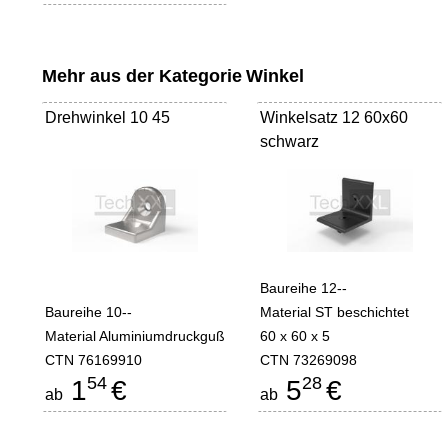
Mehr aus der Kategorie
Winkel
Drehwinkel 10 45
Winkelsatz 12 60x60
schwarz
Baureihe 12--
Baureihe 10--
Material ST beschichtet
Material Aluminiumdruckguß
60 x 60 x 5
CTN 76169910
CTN 73269098
54
28
1
€
5
€
ab
ab