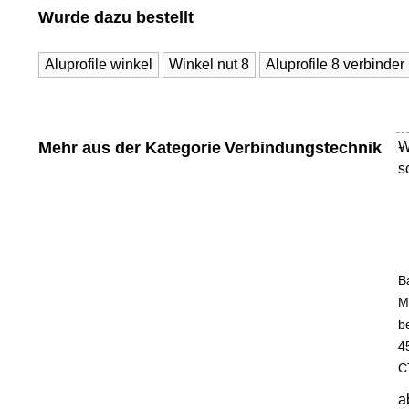
Wurde dazu bestellt
Aluprofile winkel
Winkel nut 8
Aluprofile 8 verbinder
Mehr aus der Kategorie
Verbindungstechnik
W
-
s
B
M
b
4
C
a