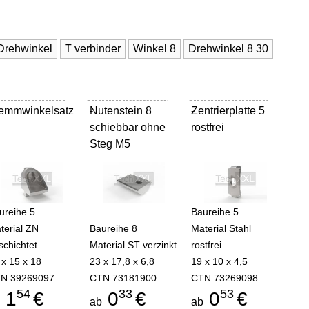
Drehwinkel
T verbinder
Winkel 8
Drehwinkel 8 30
emmwinkelsatz
Nutenstein 8
-
Zentrierplatte 5
-
schiebbar ohne
rostfrei
Steg M5
ureihe 5
Baureihe 5
terial ZN
Baureihe 8
Material Stahl
schichtet
Material ST verzinkt
rostfrei
 x 15 x 18
23 x 17,8 x 6,8
19 x 10 x 4,5
N 39269097
CTN 73181900
CTN 73269098
54
33
53
1
€
0
€
0
€
b
ab
ab