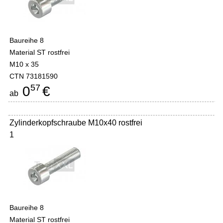
Baureihe 8
Material ST rostfrei
M10 x 35
CTN 73181590
57
0
€
ab
Zylinderkopfschraube M10x40 rostfrei
1
Baureihe 8
Material ST rostfrei