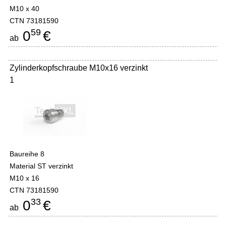
M10 x 40
CTN 73181590
59
0
€
ab
Zylinderkopfschraube M10x16 verzinkt
1
Baureihe 8
Material ST verzinkt
M10 x 16
CTN 73181590
33
0
€
ab