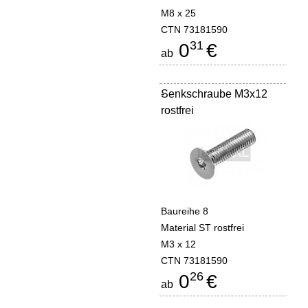
M8 x 25
CTN 73181590
31
0
€
ab
Senkschraube M3x12
-
rostfrei
Baureihe 8
Material ST rostfrei
M3 x 12
CTN 73181590
26
0
€
ab