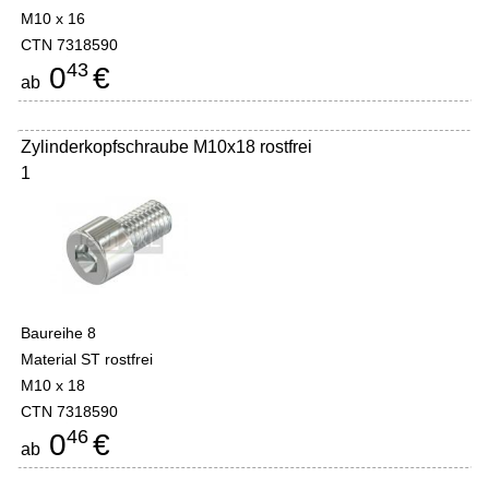
M10 x 16
CTN 7318590
43
0
€
ab
Zylinderkopfschraube M10x18 rostfrei
1
Baureihe 8
Material ST rostfrei
M10 x 18
CTN 7318590
46
0
€
ab