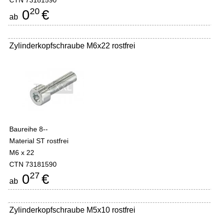
CTN 73181590
20
0
€
ab
Zylinderkopfschraube M6x22 rostfrei
Baureihe 8--
Material ST rostfrei
M6 x 22
CTN 73181590
27
0
€
ab
Zylinderkopfschraube M5x10 rostfrei