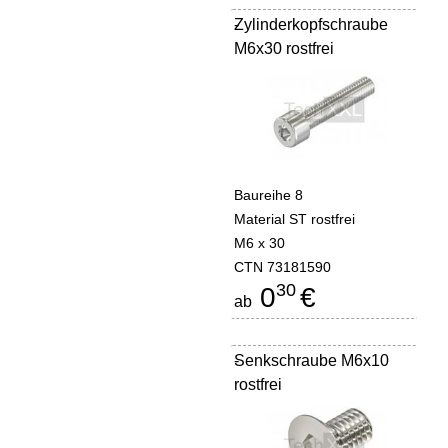
Zylinderkopfschraube
-
M6x30 rostfrei
Baureihe 8
Material ST rostfrei
M6 x 30
CTN 73181590
30
0
€
ab
Senkschraube M6x10
-
rostfrei