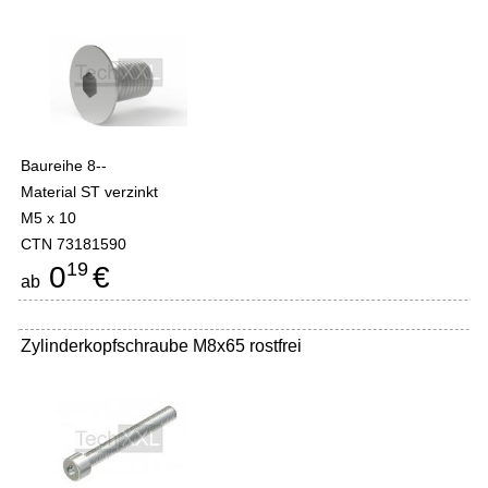
Baureihe 8--
Material ST verzinkt
M5 x 10
CTN 73181590
19
0
€
ab
Zylinderkopfschraube M8x65 rostfrei