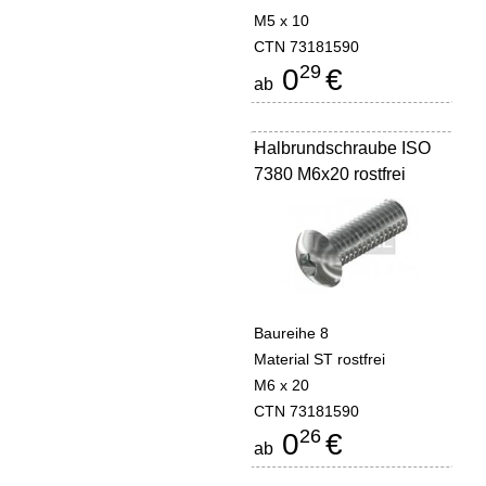
M5 x 10
CTN 73181590
29
0
€
ab
Halbrundschraube ISO
-
7380 M6x20 rostfrei
Baureihe 8
Material ST rostfrei
M6 x 20
CTN 73181590
26
0
€
ab