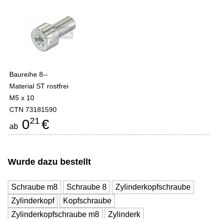
Baureihe 8--
Material ST rostfrei
M5 x 10
CTN 73181590
21
0
€
ab
Wurde dazu bestellt
Schraube m8
Schraube 8
Zylinderkopfschraube
Zylinderkopf
Kopfschraube
Zylinderkopfschraube m8
Zylinderk