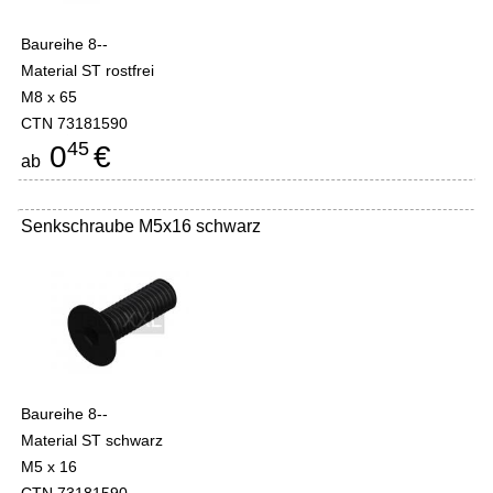
Baureihe 8--
Material ST rostfrei
M8 x 65
CTN 73181590
45
0
€
ab
Senkschraube M5x16 schwarz
Baureihe 8--
Material ST schwarz
M5 x 16