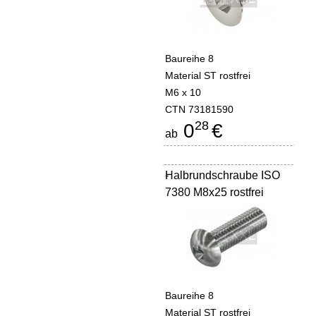
Baureihe 8
Material ST rostfrei
M6 x 10
CTN 73181590
28
0
€
ab
Halbrundschraube ISO
-
7380 M8x25 rostfrei
Baureihe 8
Material ST rostfrei