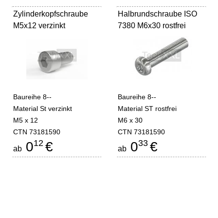
Zylinderkopfschraube
Halbrundschraube ISO
M5x12 verzinkt
7380 M6x30 rostfrei
Baureihe 8--
Baureihe 8--
Material St verzinkt
Material ST rostfrei
M5 x 12
M6 x 30
CTN 73181590
CTN 73181590
12
33
0
€
0
€
ab
ab