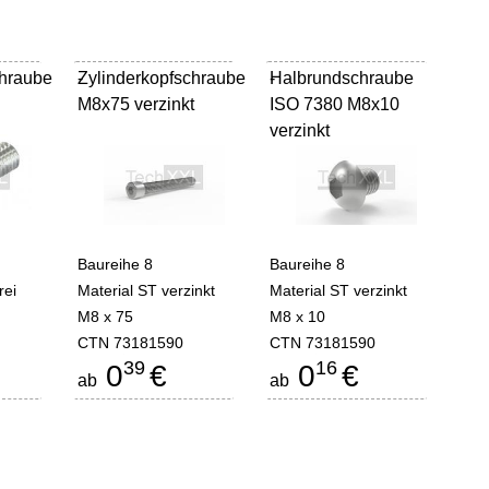
chraube
Zylinderkopfschraube
-
Halbrundschraube
-
M8x75 verzinkt
ISO 7380 M8x10
verzinkt
Baureihe 8
Baureihe 8
rei
Material ST verzinkt
Material ST verzinkt
M8 x 75
M8 x 10
CTN 73181590
CTN 73181590
39
16
0
€
0
€
ab
ab