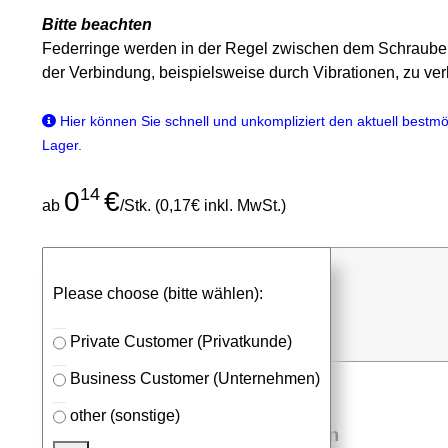
Bitte beachten
Federringe werden in der Regel zwischen dem Schraubenk
der Verbindung, beispielsweise durch Vibrationen, zu ve
Hier können Sie schnell und unkompliziert den aktuell bestmög
Lager.
14
0
€
ab
/Stk. (0,17€ inkl. MwSt.)
günstigen Stückpreis anfragen
Please choose (bitte wählen):
⮮
Stk.
in Anfrageliste
Private Customer (Privatkunde)
Business Customer (Unternehmen)
other (sonstige)
Mehr aus der Kategorie
Schrauben