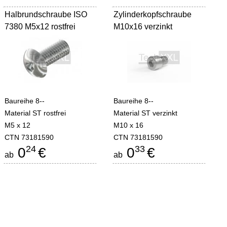
Halbrundschraube ISO
Zylinderkopfschraube
7380 M5x12 rostfrei
M10x16 verzinkt
Baureihe 8--
Baureihe 8--
Material ST rostfrei
Material ST verzinkt
M5 x 12
M10 x 16
CTN 73181590
CTN 73181590
24
33
0
€
0
€
ab
ab