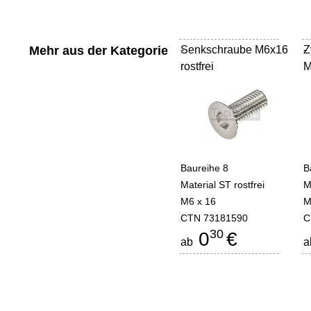
Mehr aus der Kategorie
Senkschraube M6x16
-
Z
-
rostfrei
M
Baureihe 8
B
Material ST rostfrei
M
M6 x 16
M
CTN 73181590
C
30
0
€
ab
a