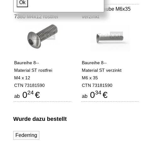
Ok
Halbrundschraube ISO
Senkschraube M6x35
7380 M4x12 rostfrei
verzinkt
Baureihe 8--
Baureihe 8--
Material ST rostfrei
Material ST verzinkt
M4 x 12
M6 x 35
CTN 73181590
CTN 73181590
24
34
0
€
0
€
ab
ab
Wurde dazu bestellt
Federring