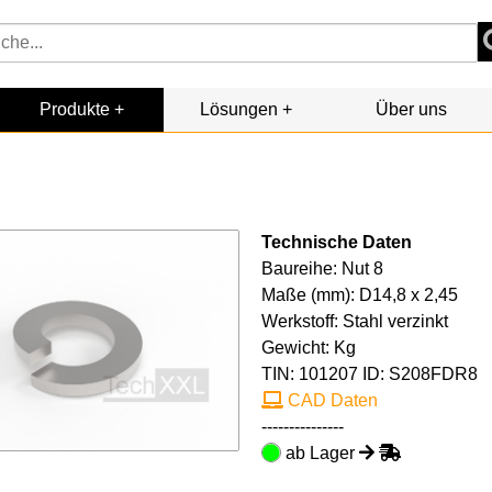
Produkte
Lösungen
Über uns
Technische Daten
Baureihe: Nut 8
Maße (mm): D14,8 x 2,45
Werkstoff: Stahl verzinkt
Gewicht: Kg
TIN:
101207
ID: S208FDR8
CAD Daten
---------------
ab Lager