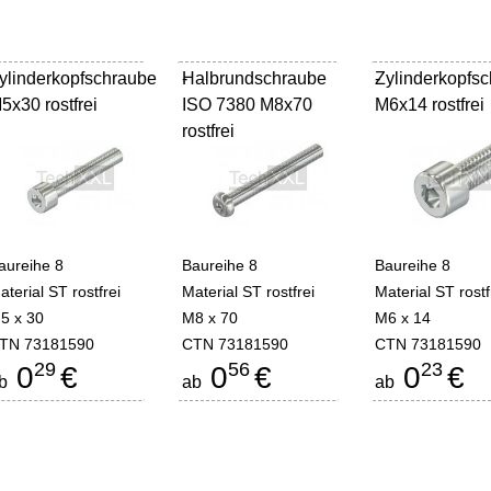
ylinderkopfschraube
Halbrundschraube
-
Zylinderkopfs
-
5x30 rostfrei
ISO 7380 M8x70
M6x14 rostfrei
rostfrei
aureihe 8
Baureihe 8
Baureihe 8
aterial ST rostfrei
Material ST rostfrei
Material ST rostf
5 x 30
M8 x 70
M6 x 14
TN 73181590
CTN 73181590
CTN 73181590
29
56
23
0
€
0
€
0
€
b
ab
ab